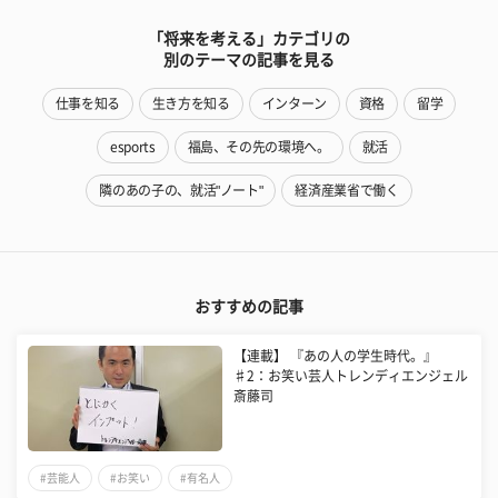
「将来を考える」カテゴリの
別のテーマの記事を見る
仕事を知る
生き方を知る
インターン
資格
留学
esports
福島、その先の環境へ。
就活
隣のあの子の、就活"ノート"
経済産業省で働く
おすすめの記事
【連載】 『あの人の学生時代。』
♯2：お笑い芸人トレンディエンジェル
斎藤司
#芸能人
#お笑い
#有名人