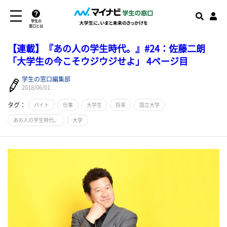
学生の
窓口とは
【連載】『あの人の学生時代。』#24：佐藤二朗
「大学生の今こそウジウジせよ」 4ページ目
学生の窓口編集部
2018/06/01
タグ：
バイト
仕事
大学生
将来
国立大学
あの人の学生時代。
大学