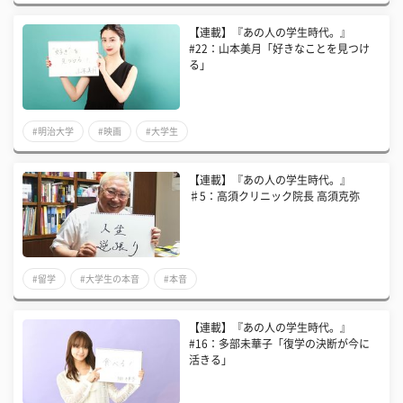
【連載】『あの人の学生時代。』
#22：山本美月「好きなことを見つけ
る」
#明治大学
#映画
#大学生
【連載】『あの人の学生時代。』
♯5：高須クリニック院長 高須克弥
#留学
#大学生の本音
#本音
​【連載】『あの人の学生時代。』
#16：多部未華子「復学の決断が今に
活きる」