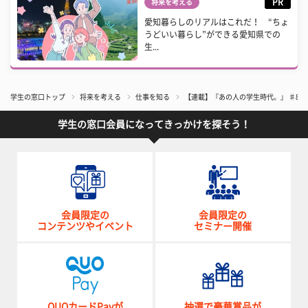
PR
将来を考える
愛知暮らしのリアルはこれだ！ “ちょ
うどいい暮らし”ができる愛知県での
生...
学生の窓口トップ
将来を考える
仕事を知る
【連載】『あの人の学生時代。』 ♯8
学生の窓口会員になってきっかけを探そう！
会員限定の
会員限定の
コンテンツやイベント
セミナー開催
QUOカードPayが
抽選で豪華賞品が