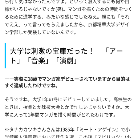
ら行く気はなかったんですよ。といって浪人するにも何か目
標がいるじゃないですか(笑)。マンガを描くための時間をつく
るために進学する、みたいな感じでしたねえ。親にも「それ
でええ」って言ってもらえましたから、京都精華大学デザイ
ン学部しか受験していないんです。
大学は刺激の宝庫だった！ 「アー
ト」「音楽」「演劇」
――実際に18歳でマンガ家デビューされていますから目的は
すぐ達成したわけですね。
そうですね。大学1年の冬にデビューしていました。高校生の
ときは、授業とか球技大会とかで忙しいじゃないですか。大
学に入って1年間マンガを描く時間がとれたわけです。
※タナカカツキさんさんは1985年『ミート・アゲイン』で小
学館新人漫画賞において佳作入選。この後『スピリッツ』(小