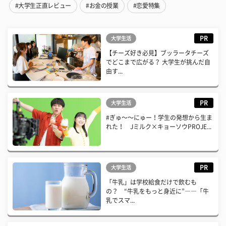
#大学生正直レビュー
#お金の授業
#恋愛特集
PR
大学生活
【チーズ好き必見】ブッラータチーズ
でどこまで広がる？ 大学生が挑んだ自
由す...
PR
大学生活
#ぎゅ〜〜にゅー！学生の発想から生ま
れた！ Jミルク×キョーソウPROJE...
PR
大学生活
「牛乳」は学校給食だけで飲むも
の？ “牛乳をもっと身近に”――「牛
乳でスマ...