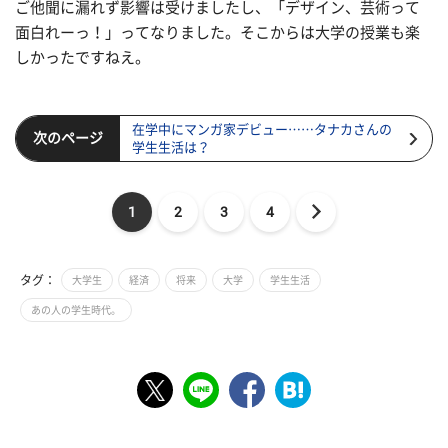
ご他聞に漏れず影響は受けましたし、「デザイン、芸術って
面白れーっ！」ってなりました。そこからは大学の授業も楽
しかったですねえ。
在学中にマンガ家デビュー……タナカさんの
次のページ
学生生活は？
1
2
3
4
タグ：
大学生
経済
将来
大学
学生生活
あの人の学生時代。