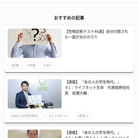
おすすめの記事
【性格診断テスト46選】自分の隠され
た一面が丸わかり?!
#診断
#性格
#占い
【連載】 『あの人の学生時代。』
♯1：ライフネット生命 代表取締役社
長 岩瀬大輔
#あの人の学生時代。
#インタビュー
#有名人
【連載】 『あの人の学生時代。』