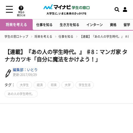
学生の
窓口とは
将来を考える
仕事を知る
生き方を知る
インターン
資格
留学
学生の窓口トップ
将来を考える
仕事を知る
【連載】『あの人の学生時代。』 ♯8
【連載】『あの人の学生時代。』 ♯8：マンガ家 タ
ナカカツキ「自分に魔法をかけよう！」
編集部：いとり
更新:2017/09/29
タグ：
大学生
経済
将来
大学
学生生活
あの人の学生時代。