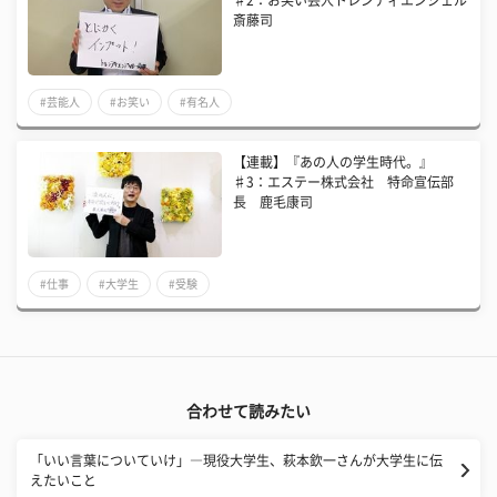
♯2：お笑い芸人トレンディエンジェル
斎藤司
#芸能人
#お笑い
#有名人
【連載】『あの人の学生時代。』
♯3：エステー株式会社 特命宣伝部
長 鹿毛康司
#仕事
#大学生
#受験
合わせて読みたい
「いい言葉についていけ」―現役大学生、萩本欽一さんが大学生に伝
えたいこと