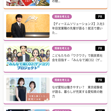
の魅...
PR
将来を考える
【ディーエムソリューションズ】入社3
年目営業職の先輩が語る！就活で磨い
た...
PR
将来を考える
こどもたちの「ワクワク」で脱炭素社
会を目指す – 「みんなで減CO2（ゲ...
PR
将来を考える
なぜ愛知は働きやすい？ 東京経験者
が語る、暮らしが充実する愛知県の魅
力