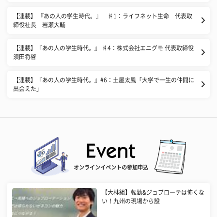
【連載】 『あの人の学生時代。』 ♯1：ライフネット生命 代表取
締役社長 岩瀬大輔
【連載】『あの人の学生時代。』 ♯4：株式会社エニグモ 代表取締役
須田将啓
​【連載】『あの人の学生時代。』#6：土屋太鳳「大学で一生の仲間に
出会えた」
オンラインイベントの参加申込
【大林組】転勤&ジョブローテは怖くな
い！九州の現場から設