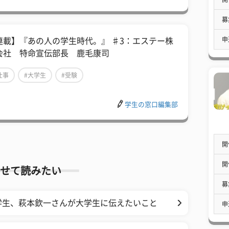
募
申
連載】『あの人の学生時代。』 ♯3：エステー株
会社 特命宣伝部長 鹿毛康司
仕事
#大学生
#受験
学生の窓口編集部
開
開
せて読みたい
募
学生、萩本欽一さんが大学生に伝えたいこと
申