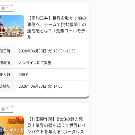
終了
【商船三井】世界を動かす船の
裏側へ。チームで挑む機関士の
達成感とは？ #先輩ロールモデ
ル
催日時
2026年06月30日(火) 15:00〜15:50
催場所
オンラインにて実施
集人数
300名
込締切
2026年06月30日(火) 14:00
終了
【村田製作所】BtoBの魅力発
見！業界の壁を越えて世界にイ
ンパクトを与える“ボーダレス