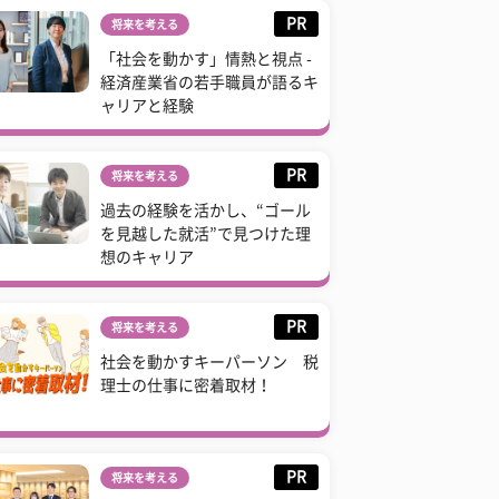
PR
将来を考える
「社会を動かす」情熱と視点 -
経済産業省の若手職員が語るキ
ャリアと経験
PR
将来を考える
過去の経験を活かし、“ゴール
を見越した就活”で見つけた理
想のキャリア
PR
将来を考える
社会を動かすキーパーソン 税
理士の仕事に密着取材！
PR
将来を考える