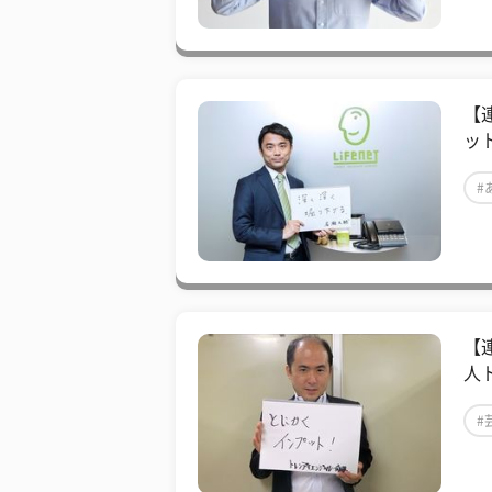
【
ッ
#
【
人
#