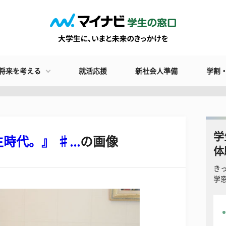
将来を考える
就活応援
新社会人準備
学割
学
代。』 ♯...
の画像
体
き
学