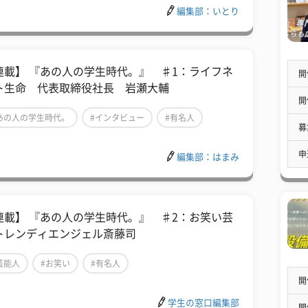
編集部：いとり
連載】 『あの人の学生時代。』 ♯1：ライフネ
開
ト生命 代表取締役社長 岩瀬大輔
開
あの人の学生時代。
#インタビュー
#有名人
募
申
編集部：はまみ
連載】 『あの人の学生時代。』 ♯2：お笑い芸
トレンディエンジェル斎藤司
芸能人
#お笑い
#有名人
開
学生の窓口編集部
開