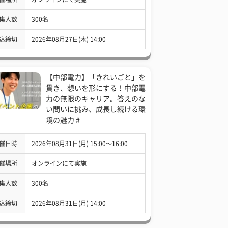
集人数
300名
込締切
2026年08月27日(木) 14:00
【中部電力】「きれいごと」を
貫き、想いを形にする！中部電
力の無限のキャリア。答えのな
い問いに挑み、成長し続ける環
境の魅力 #
催日時
2026年08月31日(月) 15:00〜16:00
催場所
オンラインにて実施
集人数
300名
込締切
2026年08月31日(月) 14:00