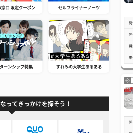
の窓口 限定クーポン
セルフライナーノーツ
開
開
募
申
ターンシップ特集
すれみの大学生あるある
なってきっかけを探そう！
開