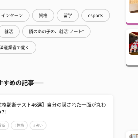
インターン
資格
留学
esports
就活
隣のあの子の、就活"ノート"
済産業省で働く
すすめの記事
性格診断テスト46選】自分の隠された一面が丸わ
?!
診断
#性格
#占い