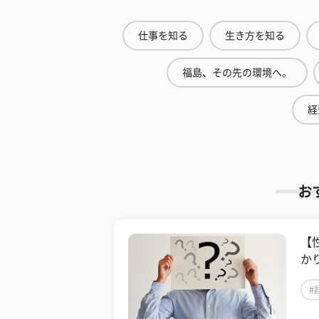
仕事を知る
生き方を知る
福島、その先の環境へ。
経
お
【
かり
#