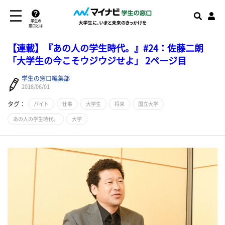
学生の
窓口とは
【連載】『あの人の学生時代。』#24：佐藤二朗
「大学生の今こそウジウジせよ」 2ページ目
学生の窓口編集部
2018/06/01
タグ：
バイト
仕事
大学生
将来
国立大学
あの人の学生時代。
大学