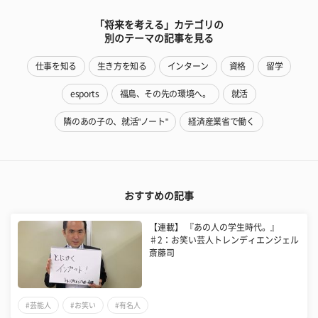
「将来を考える」カテゴリの
別のテーマの記事を見る
仕事を知る
生き方を知る
インターン
資格
留学
esports
福島、その先の環境へ。
就活
隣のあの子の、就活"ノート"
経済産業省で働く
おすすめの記事
【連載】 『あの人の学生時代。』
♯2：お笑い芸人トレンディエンジェル
斎藤司
#芸能人
#お笑い
#有名人