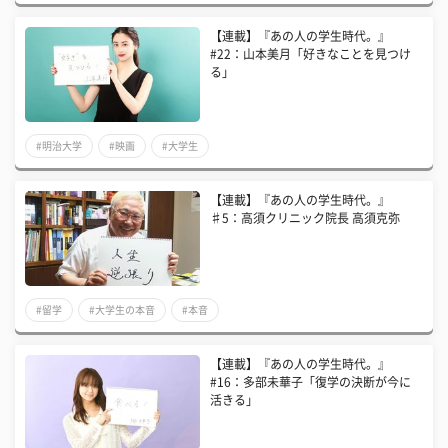
【連載】『あの人の学生時代。』
#22：山本美月「好きなことを見つけ
る」
#明治大学
#映画
#大学生
【連載】『あの人の学生時代。』
♯5：高須クリニック院長 高須克弥
#留学
#大学生の本音
#本音
​【連載】『あの人の学生時代。』
#16：多部未華子「復学の決断が今に
活きる」