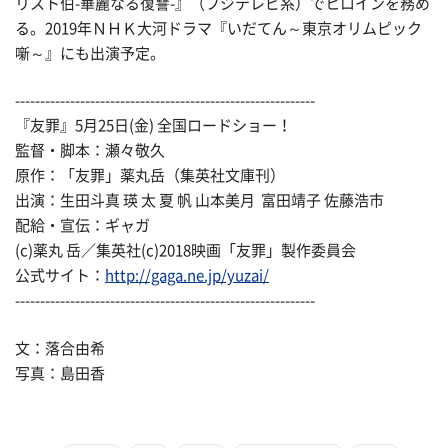
リスト伯-華麗なる復讐-』（フジテレビ系）でヒロインを務め
る。2019年ＮＨＫ大河ドラマ『いだてん～東京オリムピック
噺～』にも出演予定。
------------------------------------------------------------
『友罪』5月25日(金) 全国ロードショー！
監督・脚本：瀬々敬久
原作：「友罪」薬丸岳（集英社文庫刊）
出演：生田斗真 瑛 太 夏 帆 山本美月 富田靖子 佐藤浩市
配給・宣伝：ギャガ
(c)薬丸 岳／集英社(c)2018映画「友罪」製作委員会
公式サイト：
http://gaga.ne.jp/yuzai/
------------------------------------------------------------
文：落合由希
写真：島田香