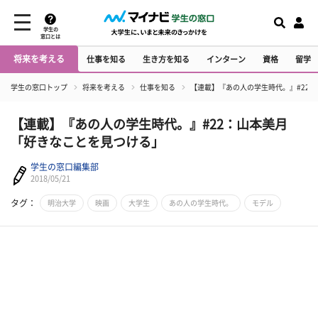
学生の
窓口とは
将来を考える
仕事を知る
生き方を知る
インターン
資格
留学
学生の窓口トップ
将来を考える
仕事を知る
【連載】『あの人の学生時代。』#22
【連載】『あの人の学生時代。』#22：山本美月
「好きなことを見つける」
学生の窓口編集部
2018/05/21
タグ：
明治大学
映画
大学生
あの人の学生時代。
モデル