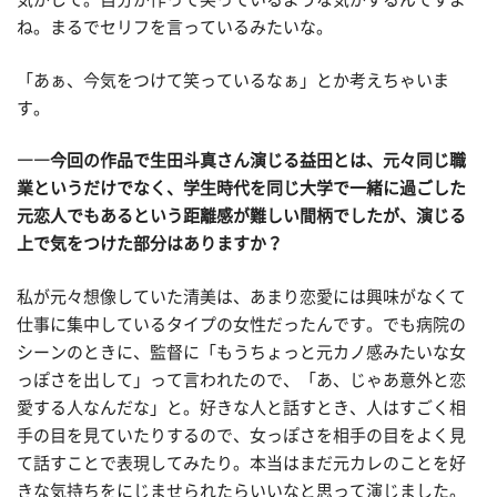
ね。まるでセリフを言っているみたいな。
「あぁ、今気をつけて笑っているなぁ」とか考えちゃいま
す。
――今回の作品で生田斗真さん演じる益田とは、元々同じ職
業というだけでなく、学生時代を同じ大学で一緒に過ごした
元恋人でもあるという距離感が難しい間柄でしたが、演じる
上で気をつけた部分はありますか？
私が元々想像していた清美は、あまり恋愛には興味がなくて
仕事に集中しているタイプの女性だったんです。でも病院の
シーンのときに、監督に「もうちょっと元カノ感みたいな女
っぽさを出して」って言われたので、「あ、じゃあ意外と恋
愛する人なんだな」と。好きな人と話すとき、人はすごく相
手の目を見ていたりするので、女っぽさを相手の目をよく見
て話すことで表現してみたり。本当はまだ元カレのことを好
きな気持ちをにじませられたらいいなと思って演じました。