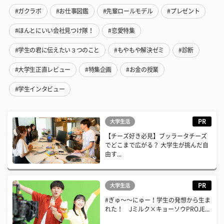
#ガクラボ
#お仕事図鑑
#先輩ロールモデル
#プレゼント
#ほんとにいい会社見つけ隊！
#恋愛特集
#学生の君に伝えたい３つのこと
#もやもや解決ゼミ
#診断
#大学生正直レビュー
#特集企画
#お金の授業
#学生インタビュー
PR
大学生活
【チーズ好き必見】ブッラータチーズ
でどこまで広がる？ 大学生が挑んだ自
由す...
PR
大学生活
#ぎゅ〜〜にゅー！学生の発想から生ま
れた！ Jミルク×キョーソウPROJE...