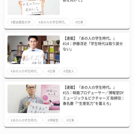
前を向いて」
#慶應義塾大学
#あの人の学生時代。
#仕事
【連載】『あの人の学生時代。』
#14：伊藤淳史「学生時代は取り戻せ
ない」
#あの人の学生時代。
#仕事
#芸能人
【連載】『あの人の学生時代。』
#15：映画プロデューサー／博報堂DY
ミュージック＆ピクチャーズ 取締役：
春名慶「“生意気力”を蓄えろ」
#あの人の学生時代。
#博報堂
#仕事