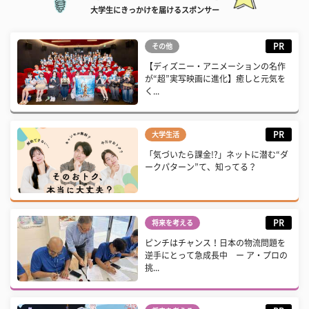
大学生にきっかけを届けるスポンサー
PR
その他
【ディズニー・アニメーションの名作
が“超”実写映画に進化】癒しと元気を
く...
PR
大学生活
「気づいたら課金!?」ネットに潜む“ダ
ークパターン”て、知ってる？
PR
将来を考える
ピンチはチャンス！日本の物流問題を
逆手にとって急成長中 ー ア・プロの
挑...