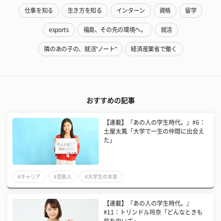
仕事を知る
生き方を知る
インターン
資格
留学
esports
福島、その先の環境へ。
就活
隣のあの子の、就活"ノート"
経済産業省で働く
おすすめの記事
​【連載】『あの人の学生時代。』#6：
土屋太鳳「大学で一生の仲間に出会え
た」
#キャリア
#芸能人
#大学生の本音
【連載】『あの人の学生時代。』
#11：トリンドル玲奈「どんなときも