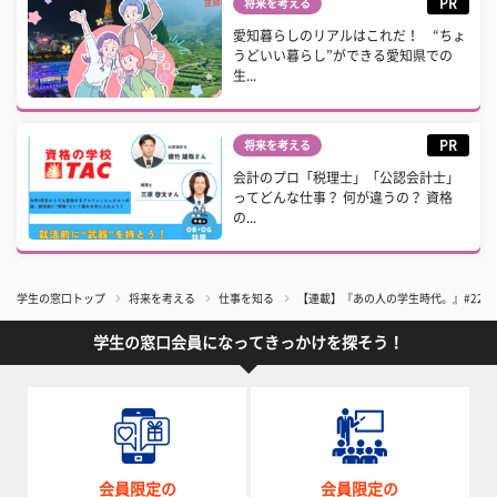
PR
将来を考える
愛知暮らしのリアルはこれだ！ “ちょ
うどいい暮らし”ができる愛知県での
生...
PR
将来を考える
会計のプロ「税理士」「公認会計士」
ってどんな仕事？ 何が違うの？ 資格
の...
学生の窓口トップ
将来を考える
仕事を知る
【連載】『あの人の学生時代。』#22
学生の窓口会員になってきっかけを探そう！
会員限定の
会員限定の