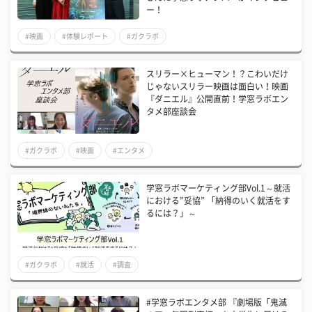
ー！
#映画
#体験レポート
#ガクラボ
スリラー×ヒューマン！？こわいだけ
じゃないスリラー映画は面白い！映画
『ダニエル』公開直前！学窓ラボエン
タメ部座談会
#ガクラボ
#映画
#エンタメ
学窓ラボマーケティング部Vol.1～就活
における”妥協” 「納得のいく就活をす
るには？」～
#ガクラボ
#就活
#調査
#学窓ラボエンタメ部 『劇場版「鬼滅