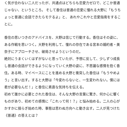
く気が合わない二人だったが、共通点はどちらも恋愛力ゼロで、どこか普通
じゃない、というところ。 そして香住は普通の恋愛に憧れる大野に「もうち
ょっと普通に会話できたらモテるよ」と、 あれやこれやと恋愛指南をするこ
とに。
香住の思いつきのアドバイスを、大野は信じて行動する。香住はその姿に、
ある作戦を思いつく。大野を利用して、憧れの存在である宮本の婚約者・美
奈子にアプローチさせ、破局させようというのだ。
絶対にうまくいくはずがないと思っていたが、予想に反して、少しずつ成長
し普通の会話ができるようになっていく大野の姿に、不思議な感情を抱く香
住。ある時、マイペースにことを進める大野と衝突した香住は「もうやめよ
う」と言い出す。すると大野は「今変わらないと、一生変われない。僕には
君が必要なんだ！」と香住に素直な気持ちを伝える。
初めて誰かに必要とされた香住は、そんな大野の言葉に驚き、何か心に響く
ものがあり、初めての感情に「これって何！？」と悩み始める。二人の心が
かすかに揺らぎ始めた時、事態は思わぬ方向へと動き出す。二人が見つけた
《普通》の答えとは？