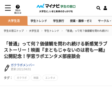
学生の
窓口とは
大学生活
学生トレンド
学生旅行
授業・履修・ゼミ
サークル・
学生の窓口トップ
大学生活
学生トレンド
「普通」って何？価値観を問われ続ける新
「普通」って何？価値観を問われ続ける新感覚ラブ
ストーリー！映画『まともじゃないのは君も一緒』
公開記念！学窓ラボエンタメ部座談会
ガクラボメンバー
更新:2021/04/01
タグ：
ガクラボ
映画
エンタメ