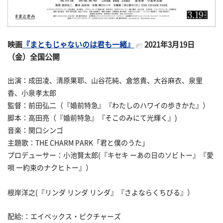
映画
『まともじゃないのは君も一緒』
2021年3月19日
（金）全国公開
出演：成田凌、清原果耶、山谷花純、倉悠貴、大谷麻衣、泉里
香、小泉孝太郎
監督：前田弘二（『婚前特急』『わたしのハワイの歩きかた』）
脚本：高田亮（『婚前特急』『そこのみにて光輝く』)
音楽：関口シンゴ
主題歌：THE CHARM PARK「君と僕のうた」
プロデューサー：小池賢太郎(『キセキ ーあの日のソビトー』『愛
唄 ー約束のナクヒトー』）
根岸洋之(『リンダ リンダ リンダ』『さよならくちびる』）
配給:：エイベックス・ピクチャーズ