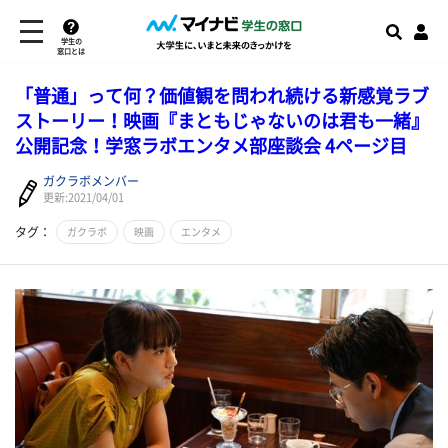
学生の
窓口とは
「普通」って何？価値観を問われ続ける新感覚ラブ
ストーリー！映画『まともじゃないのは君も一緒』
公開記念！学窓ラボエンタメ部座談会 4ページ目
ガクラボメンバー
更新:2021/04/01
タグ：
ガクラボ
映画
エンタメ