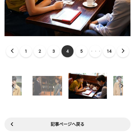
1
2
3
4
5
・・・
14
記事ページへ戻る