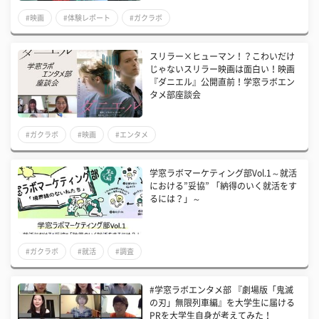
#映画
#体験レポート
#ガクラボ
スリラー×ヒューマン！？こわいだけ
じゃないスリラー映画は面白い！映画
『ダニエル』公開直前！学窓ラボエン
タメ部座談会
#ガクラボ
#映画
#エンタメ
学窓ラボマーケティング部Vol.1～就活
における”妥協” 「納得のいく就活をす
るには？」～
#ガクラボ
#就活
#調査
#学窓ラボエンタメ部 『劇場版「鬼滅
の刃」無限列車編』を大学生に届ける
PRを大学生自身が考えてみた！