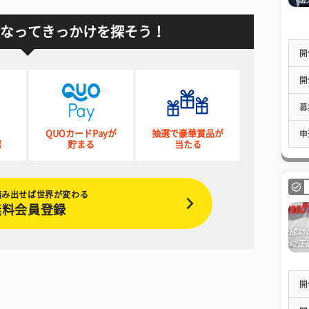
なってきっかけを探そう！
開
開
募
QUOカードPayが
抽選で豪華賞品が
申
催
貯まる
当たる
踏み出せば世界が変わる
無料会員登録
開