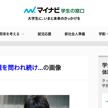
将来を考える
就活応援
新社会人準備
学割
学
問われ続け...
の画像
体
き
学