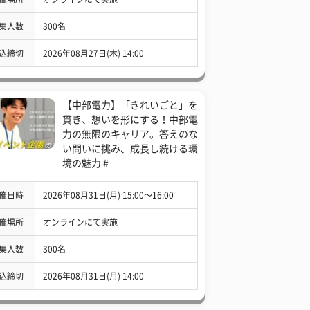
集人数
300名
込締切
2026年08月27日(木) 14:00
【中部電力】「きれいごと」を
貫き、想いを形にする！中部電
力の無限のキャリア。答えのな
い問いに挑み、成長し続ける環
境の魅力 #
催日時
2026年08月31日(月) 15:00〜16:00
催場所
オンラインにて実施
集人数
300名
込締切
2026年08月31日(月) 14:00