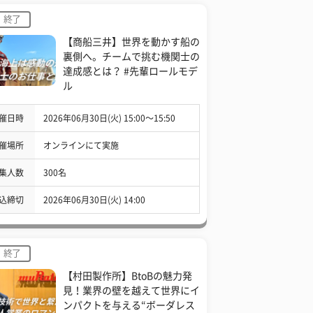
終了
【商船三井】世界を動かす船の
裏側へ。チームで挑む機関士の
達成感とは？ #先輩ロールモデ
ル
催日時
2026年06月30日(火) 15:00〜15:50
催場所
オンラインにて実施
集人数
300名
込締切
2026年06月30日(火) 14:00
終了
【村田製作所】BtoBの魅力発
見！業界の壁を越えて世界にイ
ンパクトを与える“ボーダレス