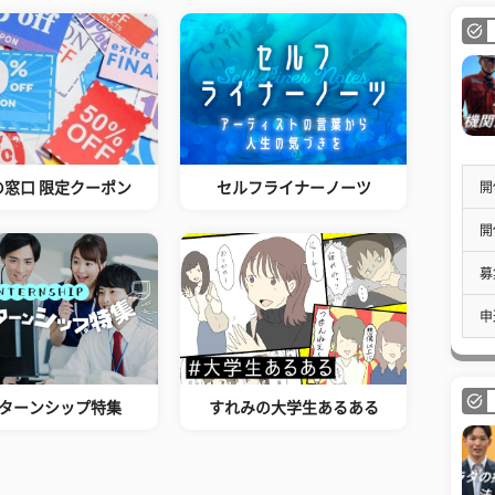
開
の窓口 限定クーポン
セルフライナーノーツ
開
募
申
ターンシップ特集
すれみの大学生あるある