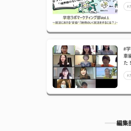
#
#
車
た
#
編集