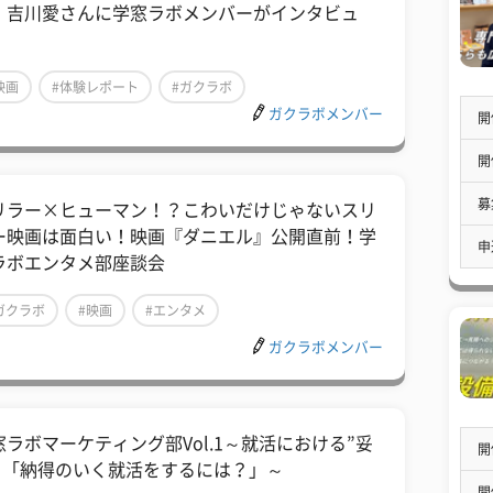
・吉川愛さんに学窓ラボメンバーがインタビュ
！
映画
#体験レポート
#ガクラボ
ガクラボメンバー
開
開
募
リラー×ヒューマン！？こわいだけじゃないスリ
ー映画は面白い！映画『ダニエル』公開直前！学
申
ラボエンタメ部座談会
ガクラボ
#映画
#エンタメ
ガクラボメンバー
窓ラボマーケティング部Vol.1～就活における”妥
開
” 「納得のいく就活をするには？」～
開