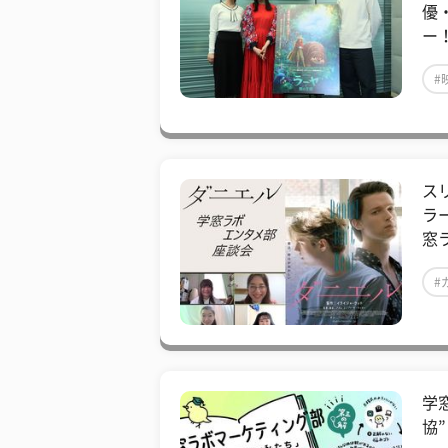
優
ー
#
ス
ラ
窓
#
学
協