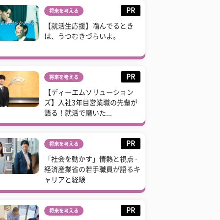
PR
将来を考える
【就活生応援】噛んでるとき
は、うつむきづらいよ。
PR
将来を考える
【ディーエムソリューション
ズ】入社3年目営業職の先輩が
語る！就活で磨いた...
PR
将来を考える
「社会を動かす」情熱と視点 -
経済産業省の若手職員が語るキ
ャリアと経験
PR
将来を考える