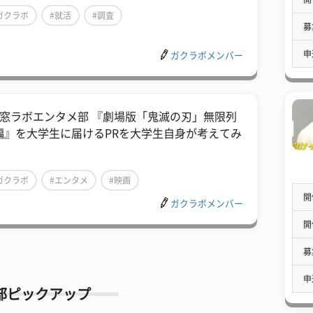
ガクラボ
#就活
#調査
募
申
ガクラボメンバー
学窓ラボエンタメ部 『劇場版「鬼滅の刃」無限列
編』を大学生に届けるPRを大学生自身が考えてみ
！
ガクラボ
#エンタメ
#映画
開
ガクラボメンバー
開
募
申
部ピックアップ