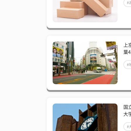
#
上
葉
#
国
大
#