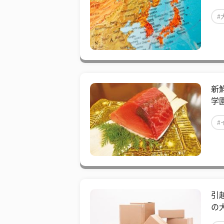
#
新
学
#
引
の