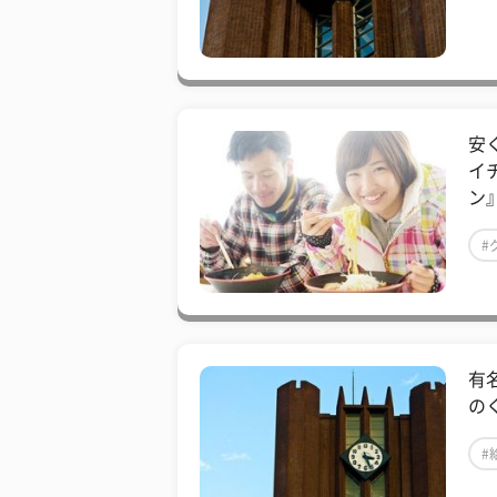
安
イ
ン
#
有
の
#