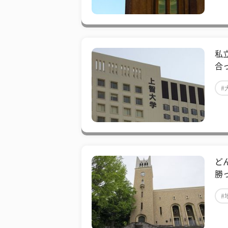
私
合
#
ど
勝
#