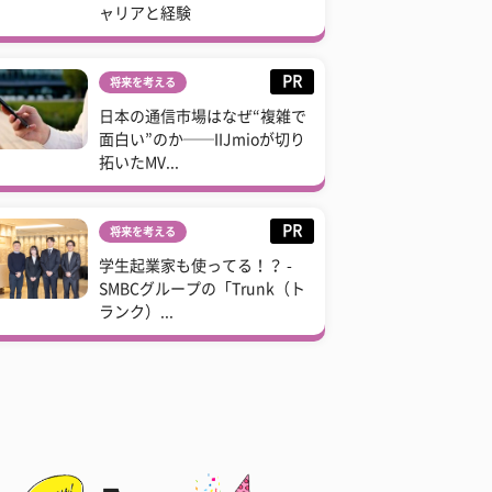
ャリアと経験
PR
将来を考える
日本の通信市場はなぜ“複雑で
面白い”のか──IIJmioが切り
拓いたMV...
PR
将来を考える
学生起業家も使ってる！？ -
SMBCグループの「Trunk（ト
ランク）...