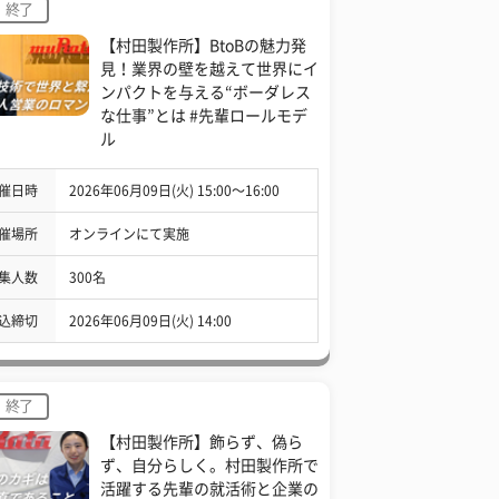
終了
【村田製作所】BtoBの魅力発
見！業界の壁を越えて世界にイ
ンパクトを与える“ボーダレス
な仕事”とは #先輩ロールモデ
ル
催日時
2026年06月09日(火) 15:00〜16:00
催場所
オンラインにて実施
集人数
300名
込締切
2026年06月09日(火) 14:00
終了
【村田製作所】飾らず、偽ら
ず、自分らしく。村田製作所で
活躍する先輩の就活術と企業の