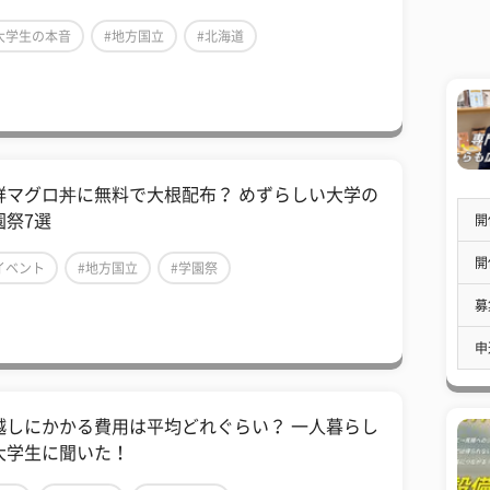
大学生の本音
#地方国立
#北海道
鮮マグロ丼に無料で大根配布？ めずらしい大学の
園祭7選
開
開
イベント
#地方国立
#学園祭
募
申
越しにかかる費用は平均どれぐらい？ 一人暮らし
大学生に聞いた！