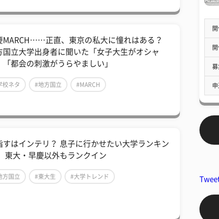
開
慶MARCH……正直、東京の私大に憧れはある？
開
方国立大学出身者に聞いた「女子大生がオシャ
」「都会の刺激がうらやましい」
募
学校ネタ
#地方国立
#MARCH
申
指すはインテリ？ 息子に行かせたい大学ランキン
！ 東大・早慶以外もランクイン
地方国立
#東大生
#大学トレンド
Twee