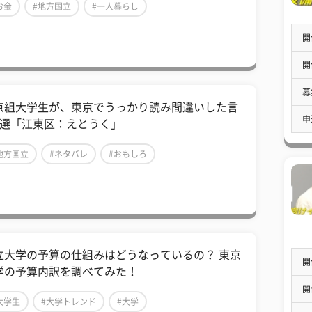
お金
#地方国立
#一人暮らし
開
開
募
京組大学生が、東京でうっかり読み間違いした言
申
4選「江東区：えとうく」
地方国立
#ネタバレ
#おもしろ
立大学の予算の仕組みはどうなっているの？ 東京
開
学の予算内訳を調べてみた！
開
大学生
#大学トレンド
#大学