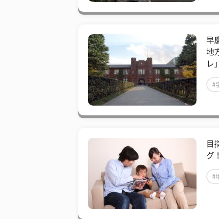
早
地
レ
#
目
グ
#