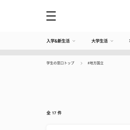
入学&新生活
大学生活
学生の窓口トップ
#地方国立
全
17
件