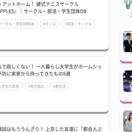
he アットホーム！ 硬式テニスサークル
APPLES』｜サークル・部活・学生団体DB
サークル・学生団体DB
#テニス
#部活・サークル
れで寂しくない！ 一人暮らし大学生がホームシッ
予防に実家から持ってきたもの8選
大学生の本音
#地方国立
#新生活
慢話はもううんざり！ 上京した友達に「都会人ぶ