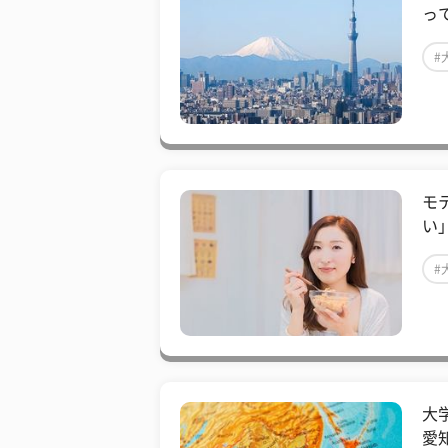
っ
#
モ
い
#
大
愛