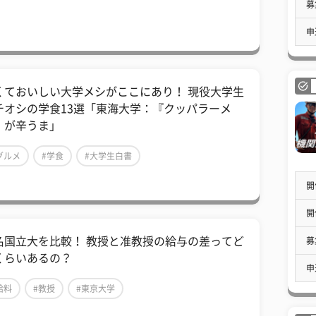
募
申
くておいしい大学メシがここにあり！ 現役大学生
チオシの学食13選「東海大学：『クッパラーメ
』が辛うま」
グルメ
#学食
#大学生白書
開
開
名国立大を比較！ 教授と准教授の給与の差ってど
募
くらいあるの？
申
給料
#教授
#東京大学