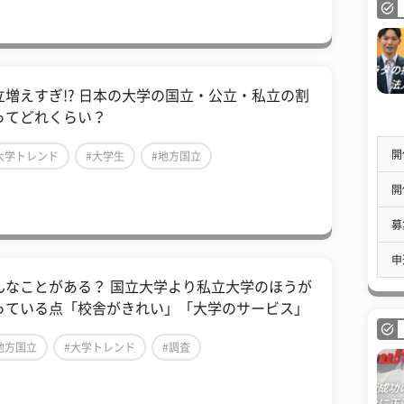
立増えすぎ!? 日本の大学の国立・公立・私立の割
ってどれくらい？
開
大学トレンド
#大学生
#地方国立
開
募
申
んなことがある？ 国立大学より私立大学のほうが
っている点「校舎がきれい」「大学のサービス」
地方国立
#大学トレンド
#調査