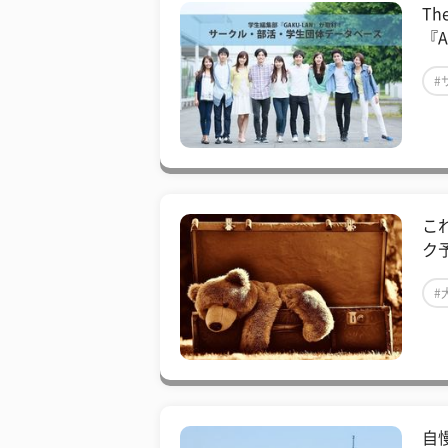
T
『
#
こ
ク
#
自