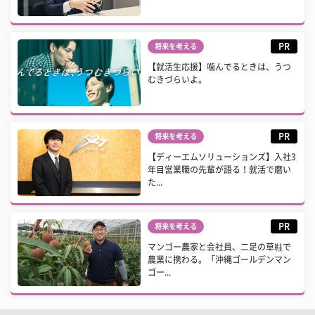
PR
将来を考える
【就活生応援】噛んでるときは、うつ
むきづらいよ。
PR
将来を考える
【ディーエムソリューションズ】入社3
年目営業職の先輩が語る！就活で磨い
た...
PR
将来を考える
マンゴー農家と会社員、二足の草鞋で
農業に携わる。「沖縄ゴールデンマン
ゴー...