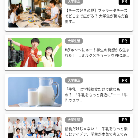
PR
大学生活
【チーズ好き必見】ブッラータチーズ
でどこまで広がる？ 大学生が挑んだ自
由す...
PR
大学生活
#ぎゅ〜〜にゅー！学生の発想から生ま
れた！ Jミルク×キョーソウPROJE...
PR
大学生活
「牛乳」は学校給食だけで飲むも
の？ “牛乳をもっと身近に”――「牛
乳でスマ...
PR
大学生活
給食だけじゃない！ 牛乳をもっと楽
しむアイデア、学生が本気で考えてみ