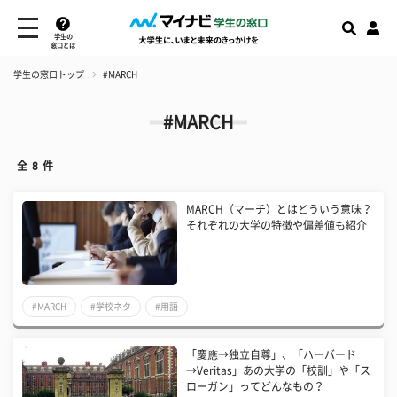
学生の
窓口とは
学生の窓口トップ
#MARCH
#MARCH
全
8
件
MARCH（マーチ）とはどういう意味？
それぞれの大学の特徴や偏差値も紹介
#MARCH
#学校ネタ
#用語
「慶應→独立自尊」、「ハーバード
→Veritas」あの大学の「校訓」や「ス
ローガン」ってどんなもの？