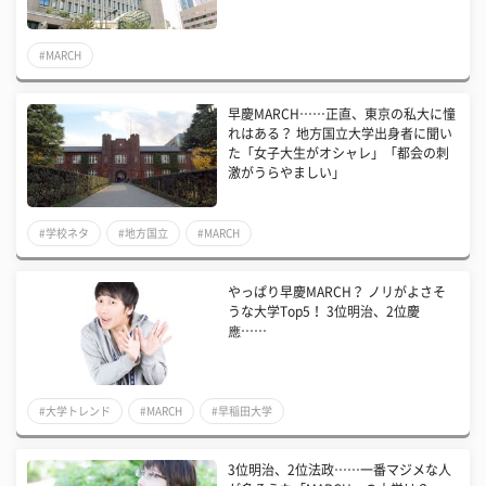
#MARCH
早慶MARCH……正直、東京の私大に憧
れはある？ 地方国立大学出身者に聞い
た「女子大生がオシャレ」「都会の刺
激がうらやましい」
#学校ネタ
#地方国立
#MARCH
やっぱり早慶MARCH？ ノリがよさそ
うな大学Top5！ 3位明治、2位慶
應……
#大学トレンド
#MARCH
#早稲田大学
3位明治、2位法政……一番マジメな人