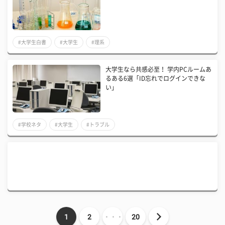
#大学生白書
#大学生
#理系
大学生なら共感必至！ 学内PCルームあ
るある6選「ID忘れでログインできな
い」
#学校ネタ
#大学生
#トラブル
1
2
・・・
20