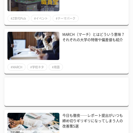
#Z世代Pick
#イベント
#テーマパーク
MARCH（マーチ）とはどういう意味？
それぞれの大学の特徴や偏差値も紹介
#MARCH
#学校ネタ
#用語
今日も徹夜……レポート提出がいつも
締め切りギリギリになってしまう人の
改善策5選