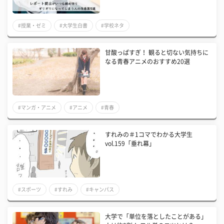
#授業・ゼミ
#大学生白書
#学校ネタ
甘酸っぱすぎ！ 観ると切ない気持ちに
なる青春アニメのおすすめ20選
#マンガ・アニメ
#アニメ
#青春
すれみの＃1コマでわかる大学生
vol.159「垂れ幕」
#スポーツ
#すれみ
#キャンパス
大学で「単位を落としたことがある」