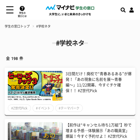
学生の
窓口とは
学生の窓口トップ
#学校ネタ
#学校ネタ
全
198
件
3日間だけ！廃校で“青春あるある”が爆
発！「あの現象に名前を展〜青春
編〜」11/22開幕、今すぐチケ確
保！！ #Z世代Pick
#Z世代Pick
#イベント
#テーマパーク
【前作は“キャンセル待ち1万組”】秒で
埋まる予感…体験展示「あの職員室」
爆誕！今すぐ予約せよ！ #Z世代Pick