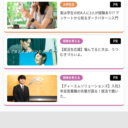
PR
大学生活
実は学生の約4人に3人が経験あり!? ア
ンケートから知るダークパターン入門
PR
将来を考える
【就活生応援】噛んでるときは、うつ
むきづらいよ。
PR
将来を考える
【ディーエムソリューションズ】入社3
年目営業職の先輩が語る！就活で磨い
た...