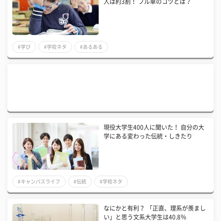
人は約3割！ フル単のコツとは？
#学び
#学校ネタ
#あるある
現役大学生400人に聞いた！ 自分の大
学にある変わった伝統・しきたり
#キャンパスライフ
#伝統
#学校ネタ
なにかと有利？ 「正直、理系が羨まし
い」と思う文系大学生は40.8％