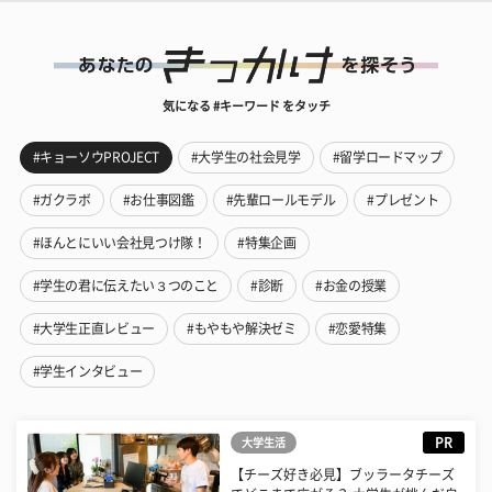
気になる #キーワード をタッチ
#キョーソウPROJECT
#大学生の社会見学
#留学ロードマップ
#ガクラボ
#お仕事図鑑
#先輩ロールモデル
#プレゼント
#ほんとにいい会社見つけ隊！
#特集企画
#学生の君に伝えたい３つのこと
#診断
#お金の授業
#大学生正直レビュー
#もやもや解決ゼミ
#恋愛特集
#学生インタビュー
PR
大学生活
【チーズ好き必見】ブッラータチーズ