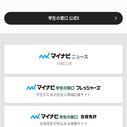
学生の窓口 公式X
学生のための社会人準備応援サイト
合宿免許が申込める情報サイト