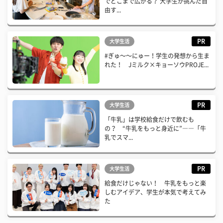
でどこまで広がる？ 大学生が挑んだ自
由す...
PR
大学生活
#ぎゅ〜〜にゅー！学生の発想から生ま
れた！ Jミルク×キョーソウPROJE...
PR
大学生活
「牛乳」は学校給食だけで飲むも
の？ “牛乳をもっと身近に”――「牛
乳でスマ...
PR
大学生活
給食だけじゃない！ 牛乳をもっと楽
しむアイデア、学生が本気で考えてみ
た