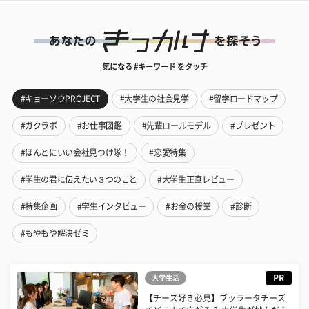
気になる #キーワード をタッチ
#キョーソウPROJECT
#大学生の社会見学
#留学ロードマップ
#ガクラボ
#お仕事図鑑
#先輩ロールモデル
#プレゼント
#ほんとにいい会社見つけ隊！
#恋愛特集
#学生の君に伝えたい３つのこと
#大学生正直レビュー
#特集企画
#学生インタビュー
#お金の授業
#診断
#もやもや解決ゼミ
PR
大学生活
【チーズ好き必見】ブッラータチーズ