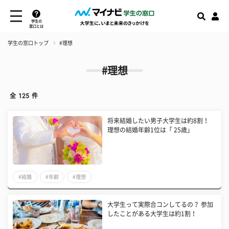
学生の
窓口とは
学生の窓口トップ
#理想
#理想
全
125
件
将来結婚したい男子大学生は約8割！
理想の結婚年齢1位は「 25歳」
#結婚
#年齢
#理想
大学生って実際合コンしてるの？ 参加
したことがある大学生は約1割！