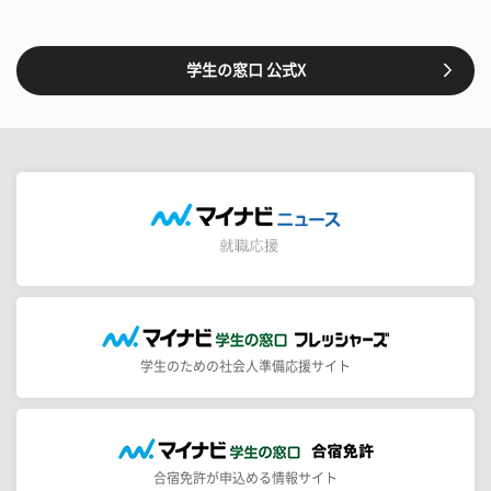
学生の窓口 公式X
学生のための社会人準備応援サイト
合宿免許が申込める情報サイト