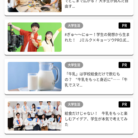
でどこまで広がる？ 大学生が挑んだ自
由す...
PR
大学生活
#ぎゅ〜〜にゅー！学生の発想から生ま
れた！ Jミルク×キョーソウPROJE...
PR
大学生活
「牛乳」は学校給食だけで飲むも
の？ “牛乳をもっと身近に”――「牛
乳でスマ...
PR
大学生活
給食だけじゃない！ 牛乳をもっと楽
しむアイデア、学生が本気で考えてみ
た