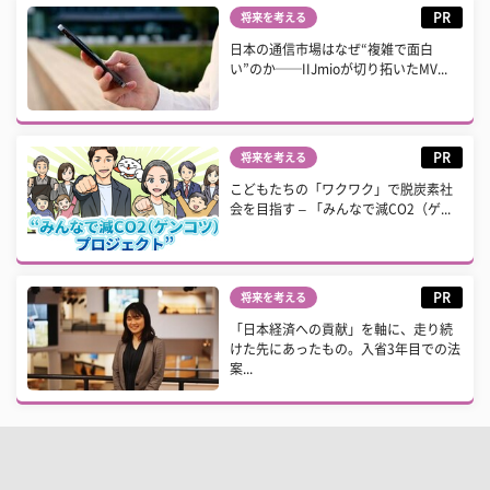
PR
将来を考える
日本の通信市場はなぜ“複雑で面白
い”のか──IIJmioが切り拓いたMV...
PR
将来を考える
こどもたちの「ワクワク」で脱炭素社
会を目指す – 「みんなで減CO2（ゲ...
PR
将来を考える
「日本経済への貢献」を軸に、走り続
けた先にあったもの。入省3年目での法
案...