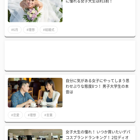
に憧れる女子大生は約3割！
#6月
#理想
#結婚式
自分に気がある女子にやってしまう思
わせぶりな態度8つ！ 男子大学生の本
音は
#恋愛
#理想
#言葉
女子大生の憧れ！ いつか買いたいデパ
コスブランドランキング！ 2位ディオ