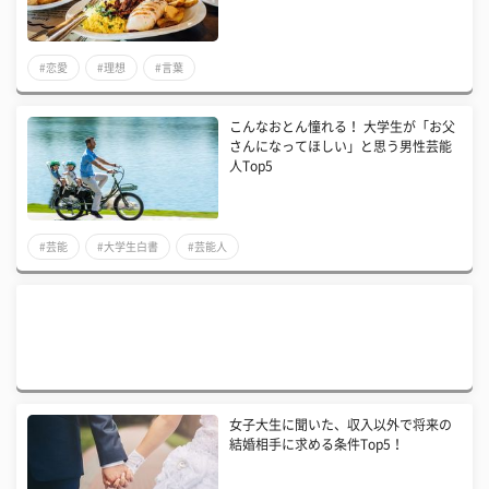
#恋愛
#理想
#言葉
こんなおとん憧れる！ 大学生が「お父
さんになってほしい」と思う男性芸能
人Top5
#芸能
#大学生白書
#芸能人
女子大生に聞いた、収入以外で将来の
結婚相手に求める条件Top5！