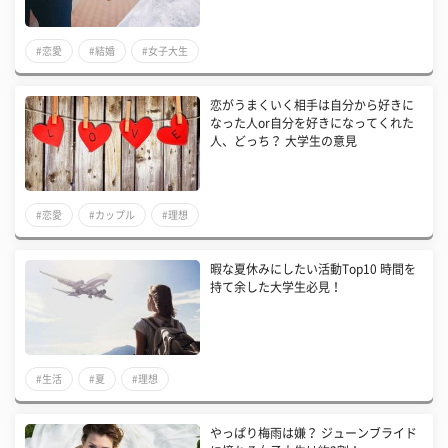
#恋愛
#結婚
#女子大生
恋がうまくいく相手は自分から好きに
なった人or自分を好きになってくれた
人、どっち？ 大学生の意見
#恋愛
#カップル
#理想
暇な夏休みにしたい活動Top10 時間を
持て余した大学生必見！
#生活
#夏
#理想
やっぱり梅雨は嫌？ ジューンブライド