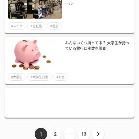
ール
#メイク
#化粧品
#理想
みんないくつ持ってる？ 大学生が持っ
ている銀行口座数を調査！
#大学生
#大学生白書
#お金
1
2
・・・
13