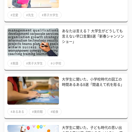
#恋愛
#先生
#男子大学生
あなたは言える？ 大学生がどうしても
言えない早口言葉8選「新春シャンソン
ショー」
#英語
#男子大学生
#小学校
大学生に聞いた、小学校時代の図工の
時間あるある8選「間違えて机を彫る」
#あるある
#美術館
#給食
大学生に聞いた、子ども時代の思い出