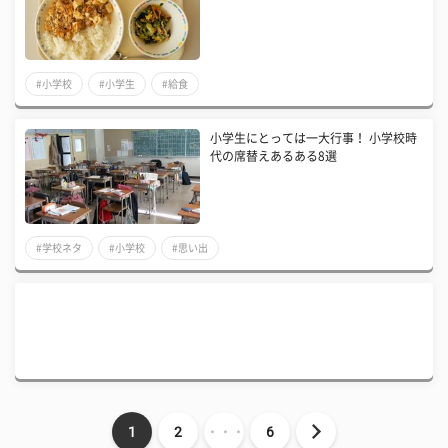
#小学校
#小学生
#給食
小学生にとっては一大行事！ 小学校時
代の席替えあるある8選
#学校ネタ
#小学校
#思い出
1
2
・・・
6