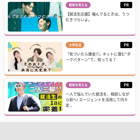
PR
将来を考える
【就活生応援】噛んでるときは、うつ
むきづらいよ。
PR
大学生活
「気づいたら課金!?」ネットに潜む“ダ
ークパターン”て、知ってる？
PR
将来を考える
一人で悩んでいた就活を、相談しなが
ら前へ! エージェントを活用して内々
定...