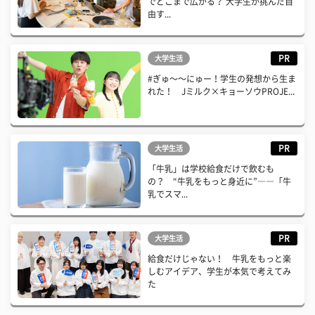
でどこまで広がる？ 大学生が挑んだ自
由す...
PR
大学生活
#ぎゅ〜〜にゅー！学生の発想から生ま
れた！ Jミルク×キョーソウPROJE...
PR
大学生活
「牛乳」は学校給食だけで飲むも
の？ “牛乳をもっと身近に”――「牛
乳でスマ...
PR
大学生活
給食だけじゃない！ 牛乳をもっと楽
しむアイデア、学生が本気で考えてみ
た