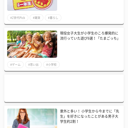
#Z世代Pick
#雑貨
#暮らし
現役女子大生が小学生のころ爆発的に
流行っていた遊び9選！「たまごっち」
#ゲーム
#思い出
#小学校
意外と多い！ 小学生から今までに「先
生」を好きになったことがある男子大
学生約2割！