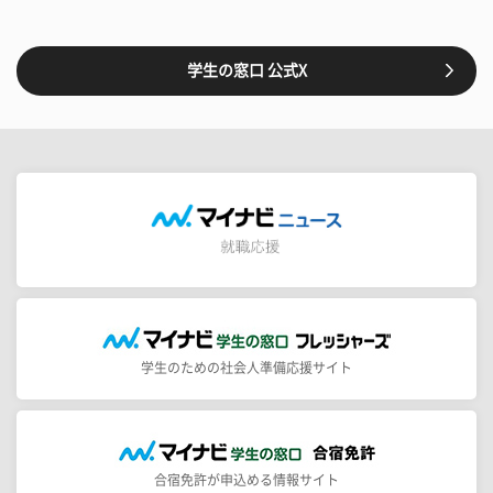
学生の窓口 公式X
学生のための社会人準備応援サイト
合宿免許が申込める情報サイト