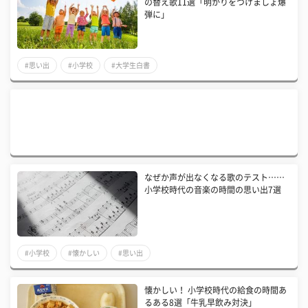
の替え歌11選「明かりをつけましょ爆
弾に」
#思い出
#小学校
#大学生白書
なぜか声が出なくなる歌のテスト……
小学校時代の音楽の時間の思い出7選
#小学校
#懐かしい
#思い出
懐かしい！ 小学校時代の給食の時間あ
るある8選「牛乳早飲み対決」