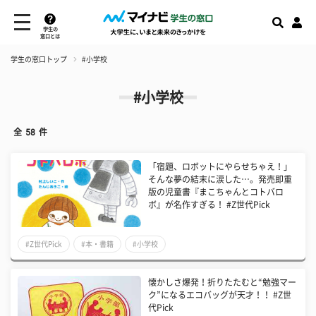
学生の
窓口とは
学生の窓口トップ
#小学校
#小学校
全
58
件
「宿題、ロボットにやらせちゃえ！」
そんな夢の結末に涙した…。発売即重
版の児童書『まこちゃんとコトバロ
ボ』が名作すぎる！ #Z世代Pick
#Z世代Pick
#本・書籍
#小学校
懐かしさ爆発！折りたたむと“勉強マー
ク”になるエコバッグが天才！！ #Z世
代Pick