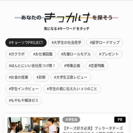
気になる #キーワード をタッチ
#キョーソウPROJECT
#大学生の社会見学
#留学ロードマップ
#ガクラボ
#お仕事図鑑
#先輩ロールモデル
#プレゼント
#ほんとにいい会社見つけ隊！
#特集企画
#恋愛特集
#お金の授業
#診断
#大学生正直レビュー
#学生インタビュー
#学生の君に伝えたい３つのこと
#もやもや解決ゼミ
PR
大学生活
【チーズ好き必見】ブッラータチーズ