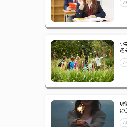
#
小
選
#
現
に
#