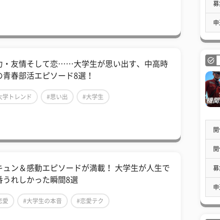
募
申
力・友情そして恋……大学生が思い出す、中高時
の青春部活エピソード8選！
大学トレンド
#思い出
#大学生
開
開
キュン＆感動エピソードが満載！ 大学生が人生で
募
番うれしかった瞬間8選
申
恋愛
#大学生の本音
#恋愛テク