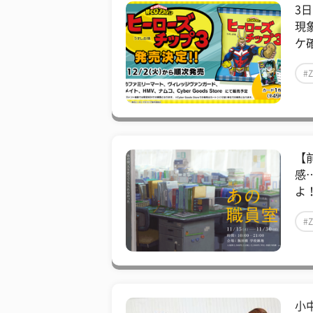
3
現
ケ確
#
【
感
よ！
#
小