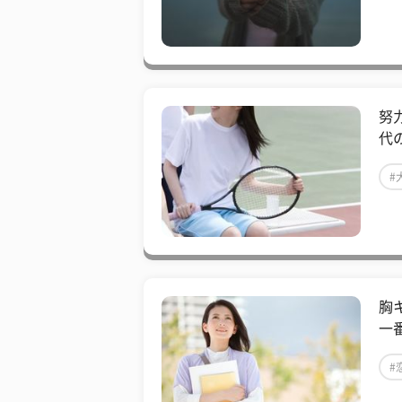
努
代
#
胸
一
#