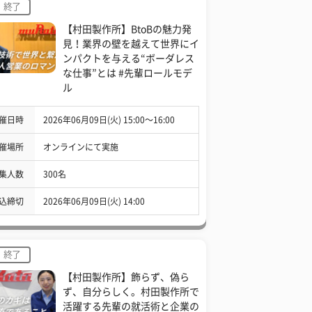
終了
【村田製作所】BtoBの魅力発
見！業界の壁を越えて世界にイ
ンパクトを与える“ボーダレス
な仕事”とは #先輩ロールモデ
ル
催日時
2026年06月09日(火) 15:00〜16:00
催場所
オンラインにて実施
集人数
300名
込締切
2026年06月09日(火) 14:00
終了
【村田製作所】飾らず、偽ら
ず、自分らしく。村田製作所で
活躍する先輩の就活術と企業の