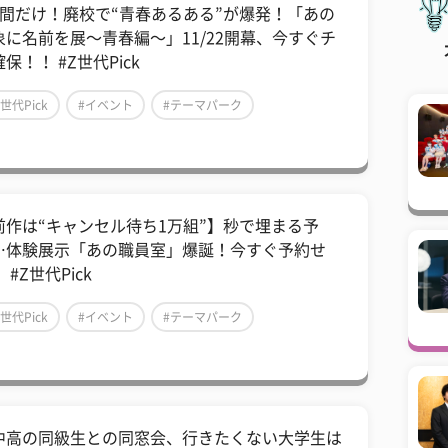
日間だけ！廃校で“青春あるある”が爆発！「あの
象に名前を展〜青春編〜」11/22開幕、今すぐチ
保！！ #Z世代Pick
Z世代Pick
#イベント
#テーマパーク
前作は“キャンセル待ち1万組”】秒で埋まる予
…体験展示「あの職員室」爆誕！今すぐ予約せ
 #Z世代Pick
Z世代Pick
#イベント
#テーマパーク
中高の同級生との同窓会、行きたくない大学生は