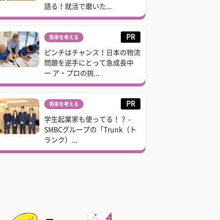
語る！就活で磨いた...
PR
将来を考える
ピンチはチャンス！日本の物流
問題を逆手にとって急成長中
ー ア・プロの挑...
PR
将来を考える
学生起業家も使ってる！？ -
SMBCグループの「Trunk（ト
ランク）...