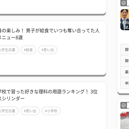
番の楽しみ！ 男子が給食でいつも奪い合ってた人
メニュー8選
開
大学生白書
#給食
#思い出
開
募
申
学校で習った好きな理科の用語ランキング！ 3位
スシリンダー
大学生白書
#思い出
#小学校