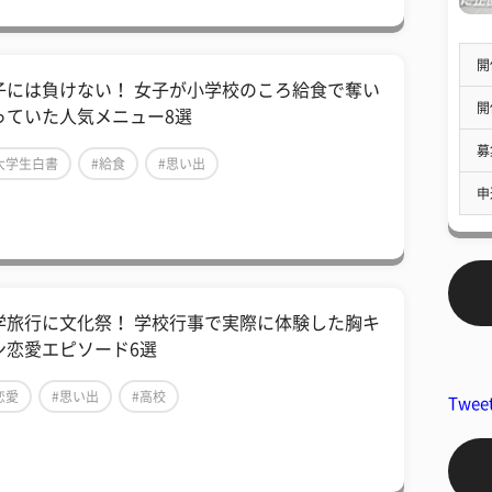
開
子には負けない！ 女子が小学校のころ給食で奪い
開
っていた人気メニュー8選
募
大学生白書
#給食
#思い出
申
学旅行に文化祭！ 学校行事で実際に体験した胸キ
ン恋愛エピソード6選
恋愛
#思い出
#高校
Twee