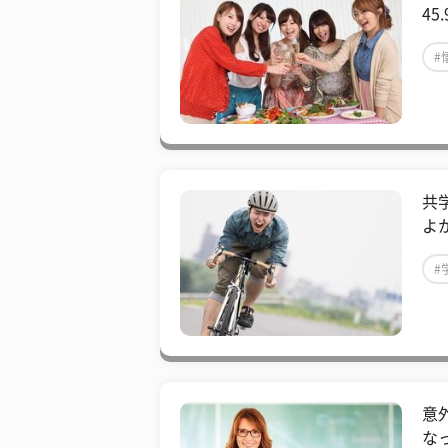
45
#
共
よ
#
意
な