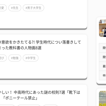
恋愛
#先生
#男子大学生
作意欲をかきたてる?! 学生時代につい落書きして
まった教科書の人物画8選
開
開
遊び
#勉強
#中学生
募
申
懐かしい！ 中高時代にあった謎の校則7選「靴下は
」「ポニーテール禁止」