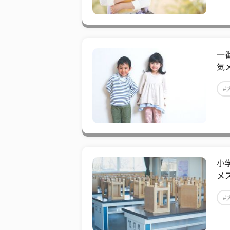
一
気
#
小
メ
#