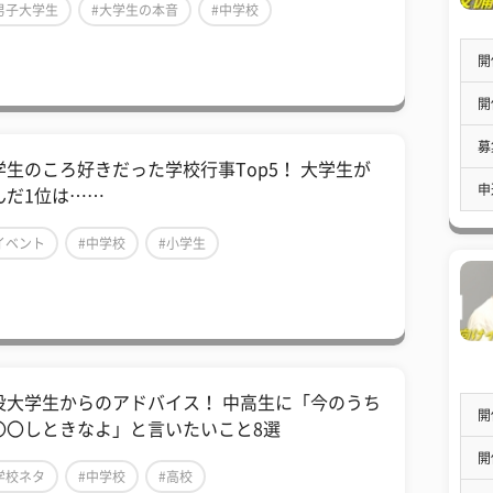
男子大学生
#大学生の本音
#中学校
開
開
募
学生のころ好きだった学校行事Top5！ 大学生が
申
んだ1位は……
イベント
#中学校
#小学生
役大学生からのアドバイス！ 中高生に「今のうち
開
〇〇しときなよ」と言いたいこと8選
開
学校ネタ
#中学校
#高校