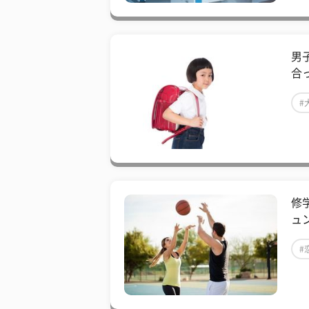
男
合
#
修
ュ
#