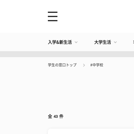
入学&新生活
大学生活
学生の窓口トップ
#中学校
全
43
件