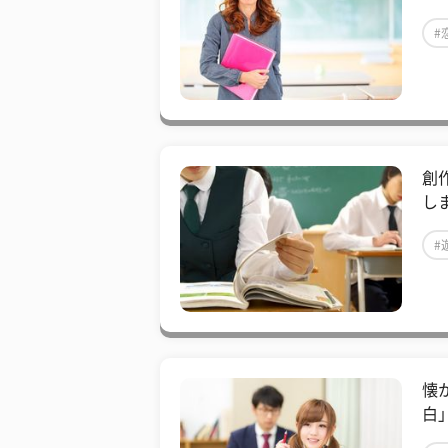
#
創
し
#
​
白