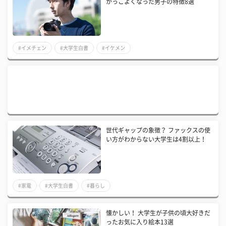
かっこよくなった男子の特徴8選
#イメチェン
#大学生白書
#イケメン
世代ギャップの象徴？ ファックスの使
い方がわからない大学生は4割以上！
#家電
#大学生白書
#暮らし
懐かしい！ 大学生が子供の頃大好きだ
ったお気に入り絵本13選