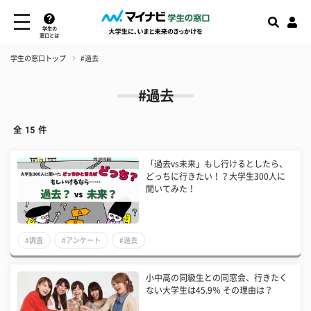
学生の
窓口とは
学生の窓口トップ
#過去
#過去
全
15
件
「過去vs未来」もし行けるとしたら、
どっちに行きたい！？大学生300人に
聞いてみた！
#調査
#アンケート
#過去
小中高の同級生との同窓会、行きたく
ない大学生は45.9％ その理由は？