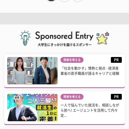
大学生にきっかけを届けるスポンサー
PR
将来を考える
「社会を動かす」情熱と視点 - 経済産
業省の若手職員が語るキャリアと経験
PR
将来を考える
一人で悩んでいた就活を、相談しなが
ら前へ! エージェントを活用して内々
定...