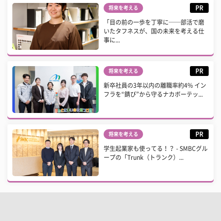
PR
将来を考える
「目の前の一歩を丁寧に──部活で磨
いたタフネスが、国の未来を考える仕
事に...
PR
将来を考える
新卒社員の3年以内の離職率約4% イン
フラを“錆び”から守るナカボーテッ...
PR
将来を考える
学生起業家も使ってる！？ - SMBCグル
ープの「Trunk（トランク）...