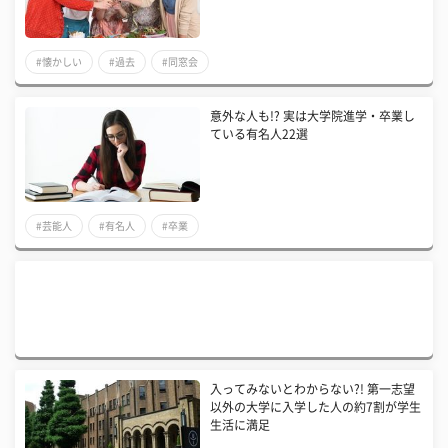
#懐かしい
#過去
#同窓会
意外な人も!? 実は大学院進学・卒業し
ている有名人22選
#芸能人
#有名人
#卒業
入ってみないとわからない?! 第一志望
以外の大学に入学した人の約7割が学生
生活に満足