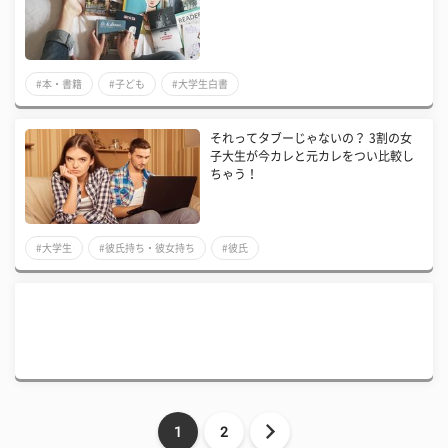
#本・書籍
#子ども
#大学生白書
それってタブーじゃないの？ 3割の女
子大生が今カレと元カレをつい比較し
ちゃう！
#大学生
#彼氏持ち・彼女持ち
#彼氏
1
2