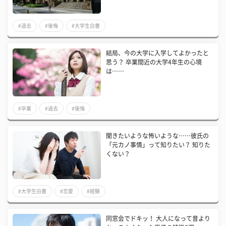
#過去
#後悔
#大学生白書
結局、今の大学に入学してよかったと
思う？ 卒業間近の大学4年生の心境
は……
#卒業
#過去
#後悔
聞きたいような怖いような……彼氏の
「元カノ事情」って知りたい？ 知りた
くない？
#大学生白書
#恋愛
#経験
同窓会でドキッ！ 大人になって昔より