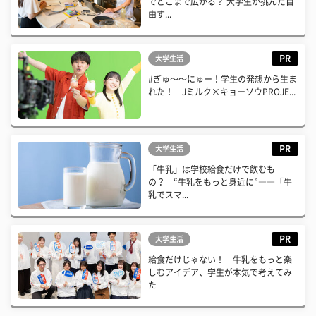
でどこまで広がる？ 大学生が挑んだ自
由す...
PR
大学生活
#ぎゅ〜〜にゅー！学生の発想から生ま
れた！ Jミルク×キョーソウPROJE...
PR
大学生活
「牛乳」は学校給食だけで飲むも
の？ “牛乳をもっと身近に”――「牛
乳でスマ...
PR
大学生活
給食だけじゃない！ 牛乳をもっと楽
しむアイデア、学生が本気で考えてみ
た