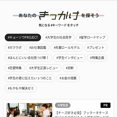
気になる #キーワード をタッチ
#キョーソウPROJECT
#大学生の社会見学
#留学ロードマップ
#ガクラボ
#お仕事図鑑
#先輩ロールモデル
#プレゼント
#ほんとにいい会社見つけ隊！
#学生インタビュー
#特集企画
#恋愛特集
#大学生正直レビュー
#診断
#学生の君に伝えたい３つのこと
#お金の授業
#もやもや解決ゼミ
PR
大学生活
【チーズ好き必見】ブッラータチーズ