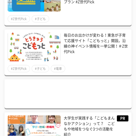
プラン #Z世代Pick
#Z世代Pick
#子ども
毎日のお出かけが変わる！東急が子育
て応援サイト「こどもっと」開設。沿
線の神イベント情報を一挙公開！＃Z世
代Pick
#Z世代Pick
#子ども
#電車
大学生が実践する「こどもまん
PR
なかアクション」って？ こど
もや地域をつなぐ3つの活動を
紹介