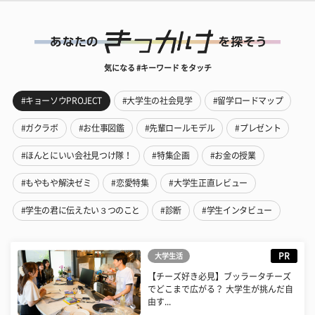
気になる #キーワード をタッチ
#キョーソウPROJECT
#大学生の社会見学
#留学ロードマップ
#ガクラボ
#お仕事図鑑
#先輩ロールモデル
#プレゼント
#ほんとにいい会社見つけ隊！
#特集企画
#お金の授業
#もやもや解決ゼミ
#恋愛特集
#大学生正直レビュー
#学生の君に伝えたい３つのこと
#診断
#学生インタビュー
PR
大学生活
【チーズ好き必見】ブッラータチーズ
でどこまで広がる？ 大学生が挑んだ自
由す...