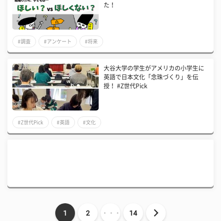
た！
#調査
#アンケート
#将来
大谷大学の学生がアメリカの小学生に
英語で日本文化「念珠づくり」を伝
授！ #Z世代Pick
#Z世代Pick
#英語
#文化
1
2
・・・
14