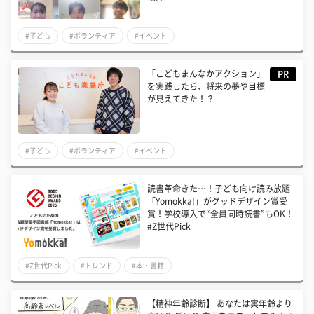
#子ども
#ボランティア
#イベント
「こどもまんなかアクション」
PR
を実践したら、将来の夢や目標
が見えてきた！？
#子ども
#ボランティア
#イベント
読書革命きた…！子ども向け読み放題
「Yomokka!」がグッドデザイン賞受
賞！学校導入で“全員同時読書”もOK！
#Z世代Pick
#Z世代Pick
#トレンド
#本・書籍
【精神年齢診断】 あなたは実年齢より