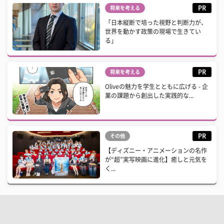
PR
将来を考える
「日本縦断で培った視野と判断力が、
世界を動かす政策の現場で生きてい
る」
PR
将来を考える
Oliveの魅力を学生とともに広げる - 企
業の課題から創出した実践的な...
PR
その他
【ディズニー・アニメーションの名作
が“超”実写映画に進化】癒しと元気を
く...