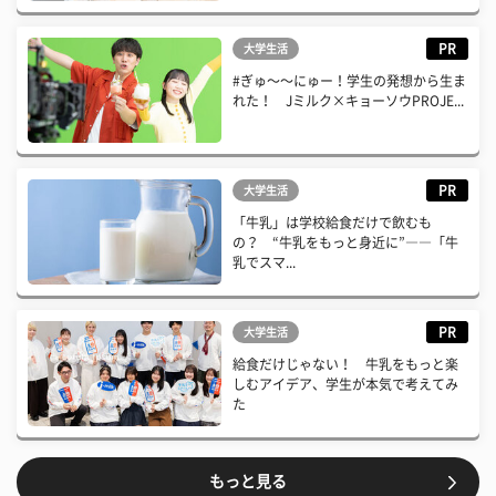
PR
大学生活
#ぎゅ〜〜にゅー！学生の発想から生ま
れた！ Jミルク×キョーソウPROJE...
PR
大学生活
「牛乳」は学校給食だけで飲むも
の？ “牛乳をもっと身近に”――「牛
乳でスマ...
PR
大学生活
給食だけじゃない！ 牛乳をもっと楽
しむアイデア、学生が本気で考えてみ
た
もっと見る