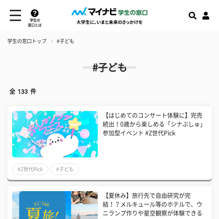
学生の
窓口とは
学生の窓口トップ
#子ども
#子ども
全
133
件
【はじめてのコンサート体験に】完売
続出！0歳から楽しめる「シナぷしゅ」
参加型イベント #Z世代Pick
#Z世代Pick
#子ども
【夏休み】旅行先で自由研究が完
結！？メルキュール等のホテルで、ウ
ニランプ作りや星空観察が体験できる