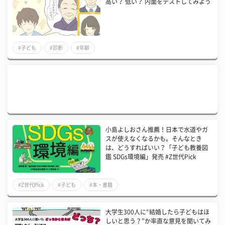
高い？ 低い？ 内面をテストしてみよう
#子ども
#診断
#年齢
小島よしおさん推薦！日本で水道やガ
スが使えなくなるかも。そんなとき
は、どうすればいい？「子ども教養図
鑑 SDGs環境編」発売 #Z世代Pick
#Z世代Pick
#子ども
#本・書籍
大学生300人に“結婚したら子どもはほ
しいと思う？”か率直な意見を聞いてみ