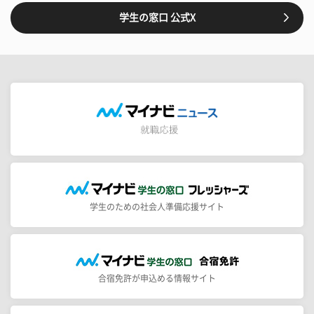
学生の窓口 公式X
学生のための社会人準備応援サイト
合宿免許が申込める情報サイト