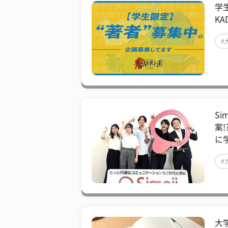
学
K
#
S
案!
に
#
大