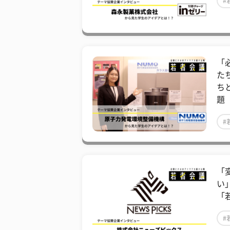
#
「
た
ち
題
#
「
い
「
#