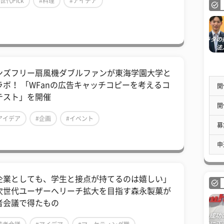
Z世代Pick
#料理
#アイデア
ンズフリー扇風機ダブルファンが東海学園大学と
ラボ！ 「WFanの広告キャッチコピーを考えるコ
開
テスト」を開催
開
アイデア
#企画
#イベント
募
申
企業としても、学生と接点が持てるのは嬉しい」
次世代ユーザーへリーチ拡大を目指す森永製菓が
者会議で得たもの