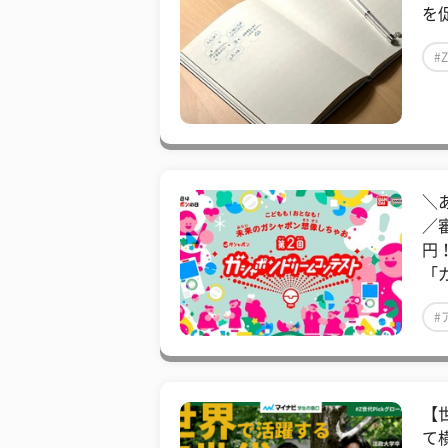
を
#
＼
／
円
「
#
【
て