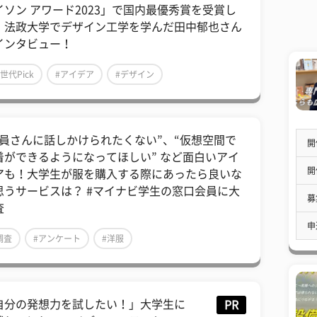
イソン アワード2023」で国内最優秀賞を受賞し
、法政大学でデザイン工学を学んだ田中郁也さん
インタビュー！
Z世代Pick
#アイデア
#デザイン
店員さんに話しかけられたくない”、“仮想空間で
開
着ができるようになってほしい” など面白いアイ
開
アも！大学生が服を購入する際にあったら良いな
思うサービスは？ #マイナビ学生の窓口会員に大
募
査
申
調査
#アンケート
#洋服
自分の発想力を試したい！」大学生に
PR