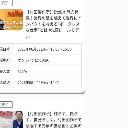
終了
【村田製作所】BtoBの魅力発
見！業界の壁を越えて世界にイ
ンパクトを与える“ボーダレス
な仕事”とは #先輩ロールモデ
ル
催日時
2026年06月09日(火) 15:00〜16:00
催場所
オンラインにて実施
集人数
300名
込締切
2026年06月09日(火) 14:00
終了
【村田製作所】飾らず、偽ら
ず、自分らしく。村田製作所で
活躍する先輩の就活術と企業の