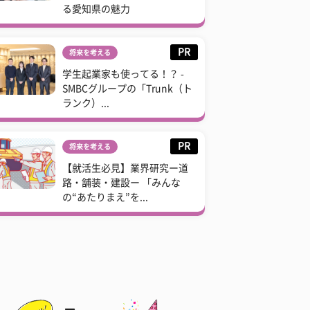
る愛知県の魅力
PR
将来を考える
学生起業家も使ってる！？ -
SMBCグループの「Trunk（ト
ランク）...
PR
将来を考える
【就活生必見】業界研究ー道
路・舗装・建設ー 「みんな
の“あたりまえ”を...