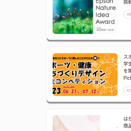
挑
#
ス
学
を
Pic
#
は
商品