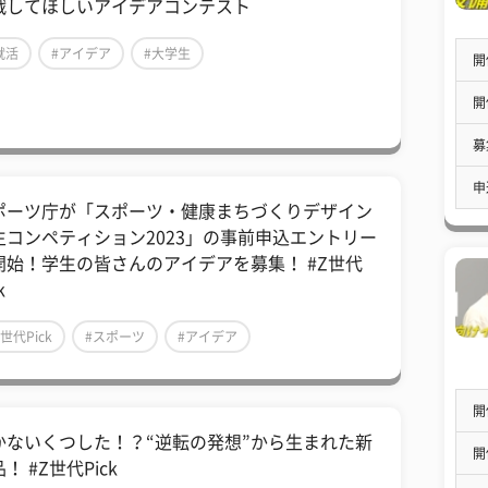
戦してほしいアイデアコンテスト
就活
#アイデア
#大学生
開
開
募
申
ポーツ庁が「スポーツ・健康まちづくりデザイン
生コンペティション2023」の事前申込エントリー
開始！学生の皆さんのアイデアを募集！ #Z世代
k
Z世代Pick
#スポーツ
#アイデア
開
かないくつした！？“逆転の発想”から生まれた新
開
！ #Z世代Pick