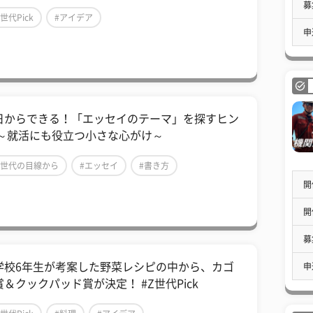
募
Z世代Pick
#アイデア
申
日からできる！「エッセイのテーマ」を探すヒン
 ～就活にも役立つ小さな心がけ～
Z世代の目線から
#エッセイ
#書き方
開
開
募
学校6年生が考案した野菜レシピの中から、カゴ
申
賞＆クックパッド賞が決定！ #Z世代Pick