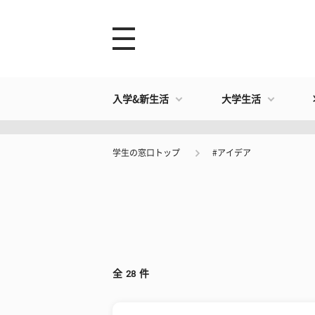
入学&新生活
大学生活
学生の窓口トップ
#アイデア
全
28
件