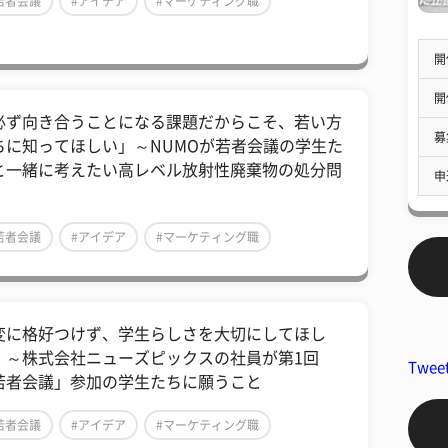
若者会議
#アイデア
#マーケティング職
開
開
必ず向き合うことになる課題だからこそ、若い方
募
ちに知ってほしい」～NUMOが若者会議の学生た
と一緒に考えたい高レベル放射性廃棄物の処分問
申
若者会議
#アイデア
#マーケティング職
変に格好つけず、学生らしさを大切にしてほし
」～株式会社ニューズピックスの社員が第1回
Twee
若者会議」参加の学生たちに願うこと
若者会議
#アイデア
#マーケティング職