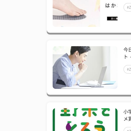
#
今
ト
#
小
メ