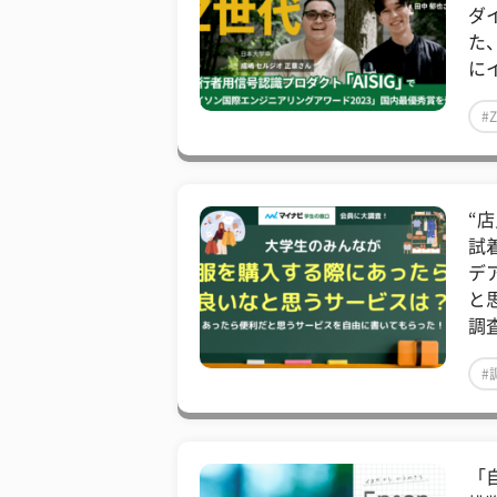
ダ
た
に
#
“
試
デ
と
調
#
「