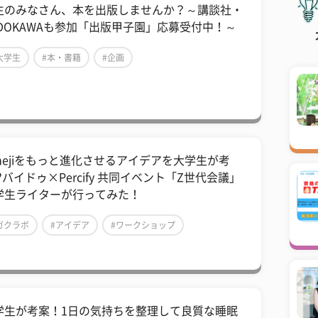
生のみなさん、本を出版しませんか？～講談社・
ADOKAWAも参加「出版甲子園」応募受付中！～
大学生
#本・書籍
#企画
imejiをもっと進化させるアイデアを大学生が考
?バイドゥ×Percify 共同イベント「Z世代会議」
学生ライターが行ってみた！
ガクラボ
#アイデア
#ワークショップ
学生が考案！1日の気持ちを整理して良質な睡眠