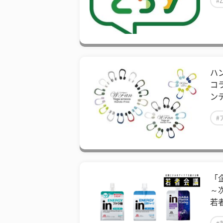
#
ハ
コ
ン
#
「
～
若