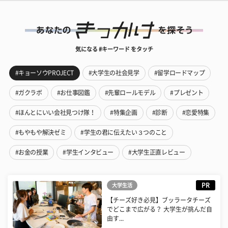
気になる #キーワード をタッチ
#キョーソウPROJECT
#大学生の社会見学
#留学ロードマップ
#ガクラボ
#お仕事図鑑
#先輩ロールモデル
#プレゼント
#ほんとにいい会社見つけ隊！
#特集企画
#診断
#恋愛特集
#もやもや解決ゼミ
#学生の君に伝えたい３つのこと
#お金の授業
#学生インタビュー
#大学生正直レビュー
PR
大学生活
【チーズ好き必見】ブッラータチーズ
でどこまで広がる？ 大学生が挑んだ自
由す...