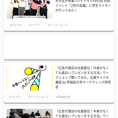
大学生が考案!?バイドゥ×Percify 共同
イベント「Z世代会議」に学生ライター
が行ってみた！
#ガクラボ
#アイデア
#ワークショップ
『広告代理店の社員直伝！中身がなく
ても面白いプレゼンをする方法』ワー
クショップ開いてみた。企画サイドの
裏話 by 早稲田大学マーケティング研究
会
#プレゼン
#ワークショップ
#早稲田大学
『広告代理店の社員直伝！中身がなく
ても面白いプレゼンをする方法』ワー