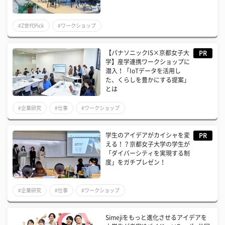
#Z世代Pick
#ワークショップ
【パナソニックIS×京都女子大
PR
学】産学連携ワークショップに
潜入！「IoTデータを活用し
た、くらしを豊かにする提案」
とは
#企業研究
#仕事
#ワークショップ
学生のアイデアがカイシャを変
PR
える！？京都女子大学の学生が
「ダイバーシティを実現する制
度」をガチプレゼン！
#企業研究
#仕事
#ワークショップ
Simejiをもっと進化させるアイデアを