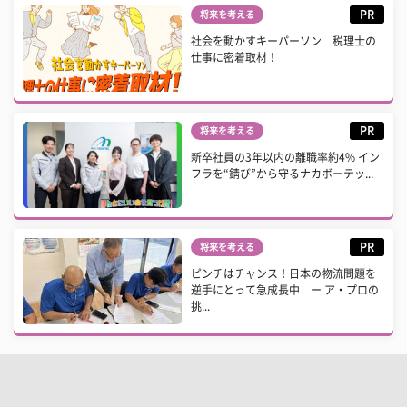
PR
将来を考える
社会を動かすキーパーソン 税理士の
仕事に密着取材！
PR
将来を考える
新卒社員の3年以内の離職率約4% イン
フラを“錆び”から守るナカボーテッ...
PR
将来を考える
ピンチはチャンス！日本の物流問題を
逆手にとって急成長中 ー ア・プロの
挑...