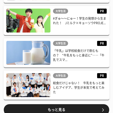
PR
大学生活
#ぎゅ〜〜にゅー！学生の発想から生ま
れた！ Jミルク×キョーソウPROJE...
PR
大学生活
「牛乳」は学校給食だけで飲むも
の？ “牛乳をもっと身近に”――「牛
乳でスマ...
PR
大学生活
給食だけじゃない！ 牛乳をもっと楽
しむアイデア、学生が本気で考えてみ
た
もっと見る