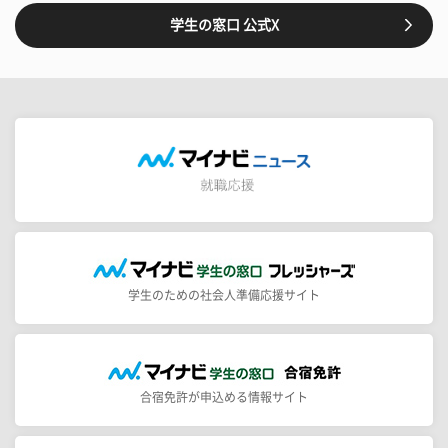
学生の窓口 公式X
学生のための社会人準備応援サイト
合宿免許が申込める情報サイト