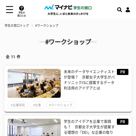
学生の
窓口とは
学生の窓口トップ
#ワークショップ
#ワークショップ
全
11
件
未来のデータサイエンティスト
PR
が登場？ 京都女子大学生がパ
ナソニックISに提案するデータ
利活用のアイデアとは
#企業研究
#仕事
#ワークショップ
学生のアイデアを企業で実践
PR
も？ 京都女子大学生が提案す
る理想の「DEI」な企業の取り