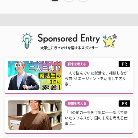
大学生にきっかけを届けるスポンサー
PR
将来を考える
一人で悩んでいた就活を、相談しなが
ら前へ! エージェントを活用して内々
定...
PR
将来を考える
「目の前の一歩を丁寧に──部活で磨
いたタフネスが、国の未来を考える仕
事に...