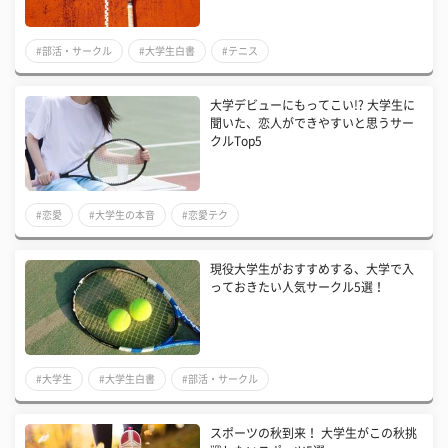
#部活・サークル
#大学生白書
#テニス
大学デビューにもってこい!? 大学生に
聞いた、恋人ができやすいと思うサー
クルTop5
#恋愛
#大学生の本音
#恋愛テク
現役大学生がおすすめする、大学で入
っておきたい人気サークル5選！
#大学生
#大学生白書
#部活・サークル
スポーツの秋到来！ 大学生がこの秋挑