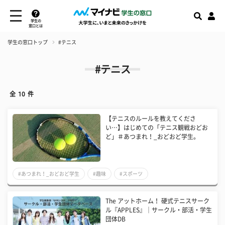
学生の
窓口とは
学生の窓口トップ
#テニス
#テニス
全
10
件
【テニスのルールを教えてくださ
い…】はじめての「テニス観戦おどお
ど」＃あつまれ！_おどおど学生。
#あつまれ！_おどおど学生
#趣味
#スポーツ
The アットホーム！ 硬式テニスサーク
ル『APPLES』｜サークル・部活・学生
団体DB