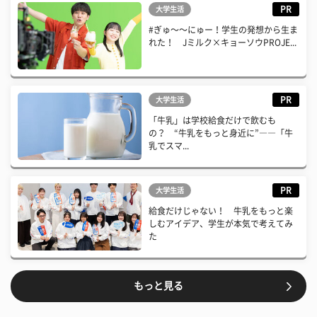
PR
大学生活
#ぎゅ〜〜にゅー！学生の発想から生ま
れた！ Jミルク×キョーソウPROJE...
PR
大学生活
「牛乳」は学校給食だけで飲むも
の？ “牛乳をもっと身近に”――「牛
乳でスマ...
PR
大学生活
給食だけじゃない！ 牛乳をもっと楽
しむアイデア、学生が本気で考えてみ
た
もっと見る