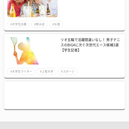
#大学生白書
#飲み会
#お酒
リオ五輪で活躍間違いなし！ 男子テニ
スのBIG4に次ぐ次世代エース候補3選
【学生記者】
#大学生ライター
#上智大学
#スポーツ