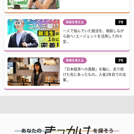
PR
将来を考える
一人で悩んでいた就活を、相談しなが
ら前へ! エージェントを活用して内々
定...
PR
将来を考える
「日本経済への貢献」を軸に、走り続
けた先にあったもの。入省3年目での法
案...