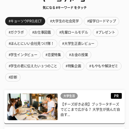
気になる #キーワード をタッチ
#キョーソウPROJECT
#大学生の社会見学
#留学ロードマップ
#ガクラボ
#お仕事図鑑
#先輩ロールモデル
#プレゼント
#ほんとにいい会社見つけ隊！
#大学生正直レビュー
#学生インタビュー
#恋愛特集
#お金の授業
#学生の君に伝えたい３つのこと
#特集企画
#もやもや解決ゼミ
#診断
PR
大学生活
【チーズ好き必見】ブッラータチーズ
でどこまで広がる？ 大学生が挑んだ自
由す...