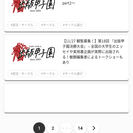
part2〜
#部活・サークル
#サークル
#サークル選び
【11/27 観覧募集！】第18回 『出版甲
子園決勝大会』～全国の大学生のエッ
セイや実用書企画が実際に出版され
る！敏腕編集者によるトークショーも
あり
#部活・サークル
#サークル
#サークル選び
1
2
・・・
14