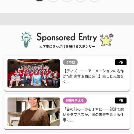
大学生にきっかけを届けるスポンサー
PR
その他
【ディズニー・アニメーションの名作
が“超”実写映画に進化】癒しと元気を
く...
PR
将来を考える
「目の前の一歩を丁寧に──部活で磨
いたタフネスが、国の未来を考える仕
事に...