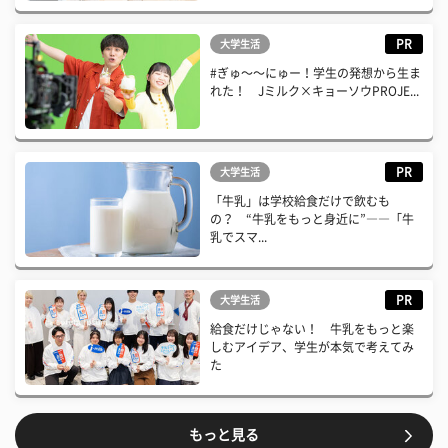
PR
大学生活
#ぎゅ〜〜にゅー！学生の発想から生ま
れた！ Jミルク×キョーソウPROJE...
PR
大学生活
「牛乳」は学校給食だけで飲むも
の？ “牛乳をもっと身近に”――「牛
乳でスマ...
PR
大学生活
給食だけじゃない！ 牛乳をもっと楽
しむアイデア、学生が本気で考えてみ
た
もっと見る