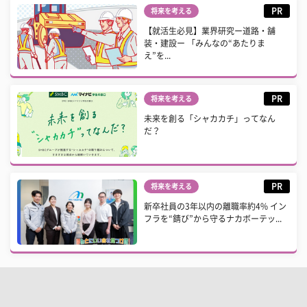
PR
将来を考える
【就活生必見】業界研究ー道路・舗
装・建設ー 「みんなの“あたりま
え”を...
PR
将来を考える
未来を創る「シャカカチ」ってなん
だ？
PR
将来を考える
新卒社員の3年以内の離職率約4% イン
フラを“錆び”から守るナカボーテッ...