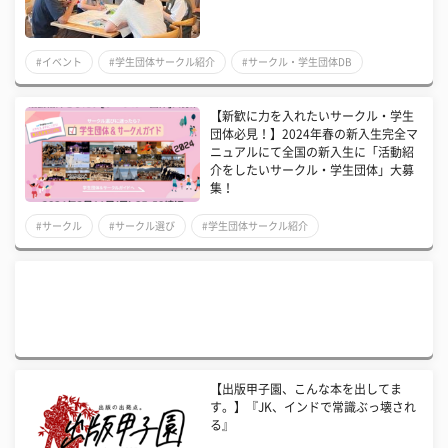
#イベント
#学生団体サークル紹介
#サークル・学生団体DB
【新歓に力を入れたいサークル・学生
団体必見！】2024年春の新入生完全マ
ニュアルにて全国の新入生に「活動紹
介をしたいサークル・学生団体」大募
集！
#サークル
#サークル選び
#学生団体サークル紹介
【出版甲子園、こんな本を出してま
す。】『JK、インドで常識ぶっ壊され
る』