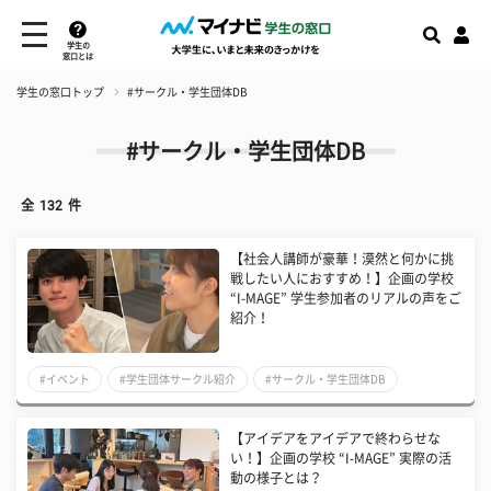
学生の
窓口とは
学生の窓口トップ
#サークル・学生団体DB
#サークル・学生団体DB
全
132
件
【社会人講師が豪華！漠然と何かに挑
戦したい人におすすめ！】企画の学校
“I-MAGE” 学生参加者のリアルの声をご
紹介！
#イベント
#学生団体サークル紹介
#サークル・学生団体DB
【アイデアをアイデアで終わらせな
い！】企画の学校 “I-MAGE” 実際の活
動の様子とは？