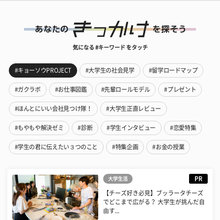
気になる #キーワード をタッチ
#キョーソウPROJECT
#大学生の社会見学
#留学ロードマップ
#ガクラボ
#お仕事図鑑
#先輩ロールモデル
#プレゼント
#ほんとにいい会社見つけ隊！
#大学生正直レビュー
#もやもや解決ゼミ
#診断
#学生インタビュー
#恋愛特集
#学生の君に伝えたい３つのこと
#特集企画
#お金の授業
PR
大学生活
【チーズ好き必見】ブッラータチーズ
でどこまで広がる？ 大学生が挑んだ自
由す...