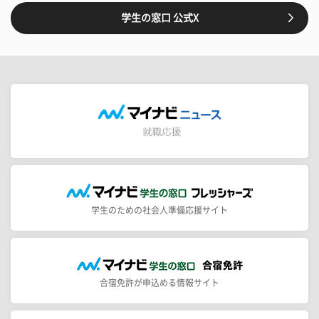
学生の窓口 公式X
学生のための社会人準備応援サイト
合宿免許が申込める情報サイト