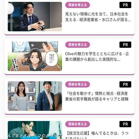
PR
将来を考える
見えない現場に光を当て、日本社会を
支える - 経済産業省・水口さんが語る...
PR
将来を考える
Oliveの魅力を学生とともに広げる - 企
業の課題から創出した実践的な...
PR
将来を考える
「社会を動かす」情熱と視点 - 経済産
業省の若手職員が語るキャリアと経験
PR
将来を考える
【就活生応援】噛んでるときは、うつ
むきづらいよ。