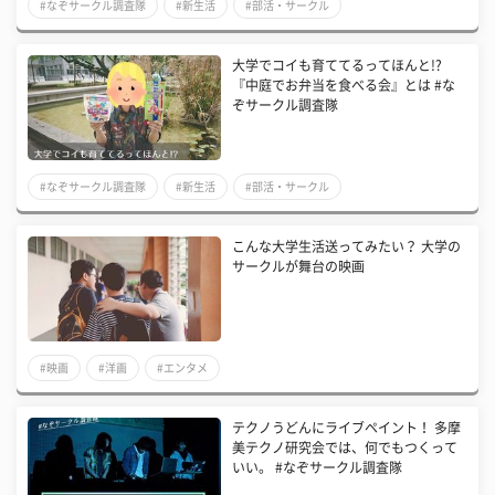
#なぞサークル調査隊
#新生活
#部活・サークル
大学でコイも育ててるってほんと!?
『中庭でお弁当を食べる会』とは #な
ぞサークル調査隊
#なぞサークル調査隊
#新生活
#部活・サークル
こんな大学生活送ってみたい？ 大学の
サークルが舞台の映画
#映画
#洋画
#エンタメ
テクノうどんにライブペイント！ 多摩
美テクノ研究会では、何でもつくって
いい。 #なぞサークル調査隊