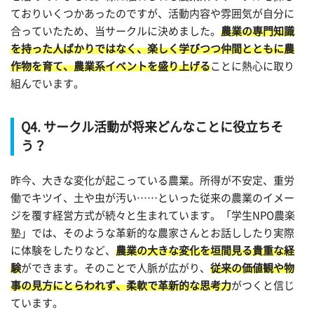
ておりいくつかあったのですが、活動内容や雰囲気が自分に
合っていたため、当サークルに決めました。
農業の専門知識
を持った人ばかりではなく、楽しく学びつつ仲間とともに農
作物を育て、農業系イベントを盛り上げる
ことに熱心に取り
組んでいます。
Q4. サークル活動が将来どんなことに役立ちそ
う？
昨今、大きな変化が起こっている農業。所得が不安定、重労
働でキツイ、土や虫が汚い……といった従来の農業のイメー
ジを覆す経営方式が続々と生まれています。「学生NPO農楽
塾」では、そのような革新的な農家さんとお話ししたり実際
に体験をしたりなど、
農業の大きな変化を垣間見る貴重な経
験
ができます。そのことで人脈が広がり、
従来の価値観や物
事の見方にとらわれず、柔軟で革新的な思考力
がつくと信じ
ています。