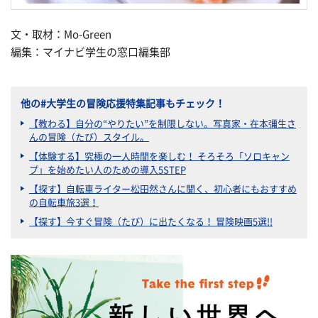
文・取材：Mo-Green
編集：マイナビ学生の窓口編集部
他の#大学生の冒険応援特集記事もチェック！
【教わる】自分の“やりたい”を制限しない。写真家・在本彌生さ
んの冒険（たび）スタイル。
【体験する】究極の一人時間を楽しむ！ そろそろ「ソロキャン
プ」を始めたい人のための導入5STEP
【探す】自転車ライター松田然さんに聞く、初心者にもおすすめ
の自転車旅3選！
【探す】今すぐ冒険（たび）に出たくなる！ 冒険映画5選!!