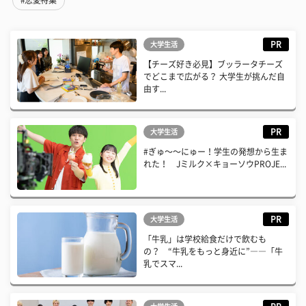
#恋愛特集
PR
大学生活
【チーズ好き必見】ブッラータチーズ
でどこまで広がる？ 大学生が挑んだ自
由す...
PR
大学生活
#ぎゅ〜〜にゅー！学生の発想から生ま
れた！ Jミルク×キョーソウPROJE...
PR
大学生活
「牛乳」は学校給食だけで飲むも
の？ “牛乳をもっと身近に”――「牛
乳でスマ...