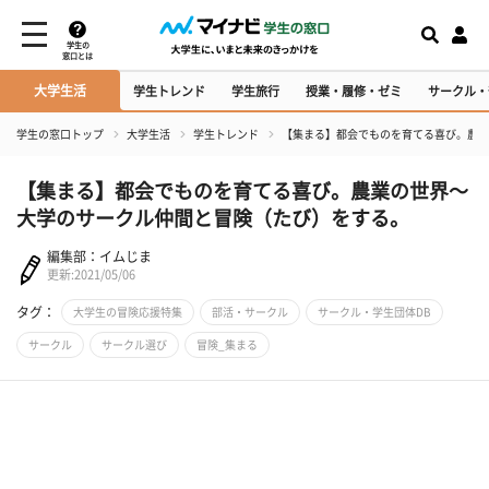
学生の
窓口とは
大学生活
学生トレンド
学生旅行
授業・履修・ゼミ
サークル・
学生の窓口トップ
大学生活
学生トレンド
【集まる】都会でものを育てる喜び。農業
【集まる】都会でものを育てる喜び。農業の世界～
大学のサークル仲間と冒険（たび）をする。
編集部：イムじま
更新:2021/05/06
タグ：
大学生の冒険応援特集
部活・サークル
サークル・学生団体DB
サークル
サークル選び
冒険_集まる