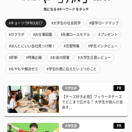
気になる #キーワード をタッチ
#キョーソウPROJECT
#大学生の社会見学
#留学ロードマップ
#ガクラボ
#お仕事図鑑
#先輩ロールモデル
#プレゼント
#ほんとにいい会社見つけ隊！
#恋愛特集
#学生インタビュー
#診断
#特集企画
#お金の授業
#大学生正直レビュー
#もやもや解決ゼミ
#学生の君に伝えたい３つのこと
PR
大学生活
【チーズ好き必見】ブッラータチーズ
でどこまで広がる？ 大学生が挑んだ自
由す...
PR
大学生活