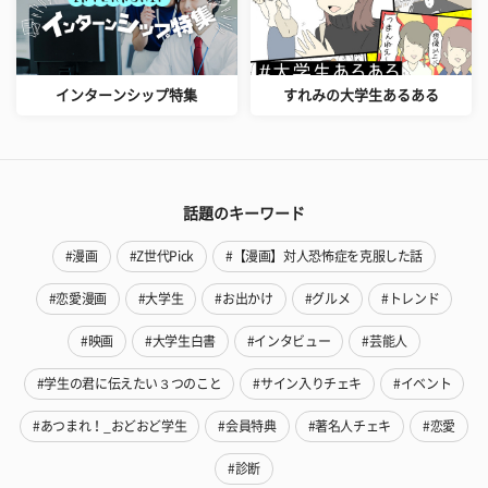
インターンシップ特集
すれみの大学生あるある
話題のキーワード
#漫画
#Z世代Pick
#【漫画】対人恐怖症を克服した話
#恋愛漫画
#大学生
#お出かけ
#グルメ
#トレンド
#映画
#大学生白書
#インタビュー
#芸能人
#学生の君に伝えたい３つのこと
#サイン入りチェキ
#イベント
#あつまれ！_おどおど学生
#会員特典
#著名人チェキ
#恋愛
#診断