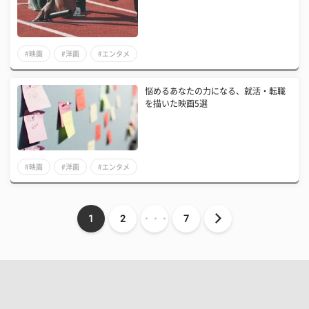
#映画
#洋画
#エンタメ
悩めるあなたの力になる、就活・転職
を描いた映画5選
#映画
#洋画
#エンタメ
1
2
・・・
7