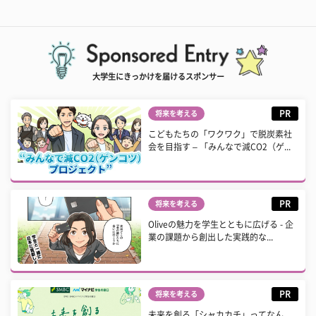
大学生にきっかけを届けるスポンサー
PR
将来を考える
こどもたちの「ワクワク」で脱炭素社
会を目指す – 「みんなで減CO2（ゲ...
PR
将来を考える
Oliveの魅力を学生とともに広げる - 企
業の課題から創出した実践的な...
PR
将来を考える
未来を創る「シャカカチ」ってなん