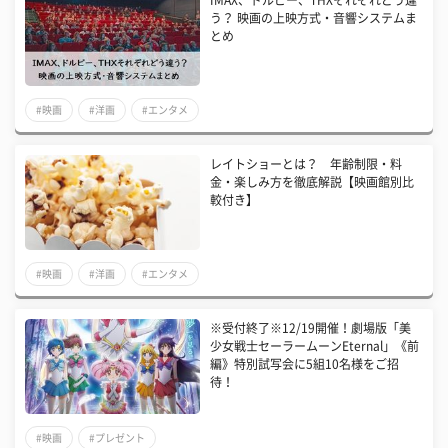
IMAX、ドルビー、THXそれぞれどう違
う？ 映画の上映方式・音響システムま
とめ
#映画
#洋画
#エンタメ
レイトショーとは？ 年齢制限・料
金・楽しみ方を徹底解説【映画館別比
較付き】
#映画
#洋画
#エンタメ
※受付終了※12/19開催！劇場版「美
少女戦士セーラームーンEternal」《前
編》特別試写会に5組10名様をご招
待！
#映画
#プレゼント