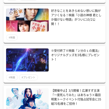
好きなことをあきらめない想いに胸が
アツくなる！映画『小説の神様 君とし
か描けない物語』がついに10/2公
開！！
#映画
※受付終了※映画『２分の１の魔法』
オリジナルグッズを3名様にプレゼン
ト！
#映画
#プレゼント
【開催中止】3/5開催！広瀬すず主演
『一度死んでみた』はあちゅう×霜田
明寛トークイベント付独占試写会に35
組70名様をご招待！