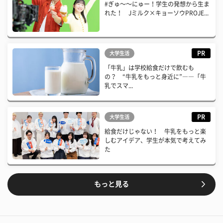
#ぎゅ〜〜にゅー！学生の発想から生ま
れた！ Jミルク×キョーソウPROJE...
PR
大学生活
「牛乳」は学校給食だけで飲むも
の？ “牛乳をもっと身近に”――「牛
乳でスマ...
PR
大学生活
給食だけじゃない！ 牛乳をもっと楽
しむアイデア、学生が本気で考えてみ
た
もっと見る