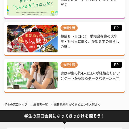
だ？
PR
大学生活
都民もトリコに⁉ 愛知県在住の大学
生・社会人に聞く、愛知県での暮らし
の魅...
PR
大学生活
実は学生の約4人に3人が経験あり!? ア
ンケートから知るダークパターン入門
学生の窓口トップ
編集者一覧
編集者紹介 がくまどエンタメ部さん
学生の窓口会員になってきっかけを探そう！