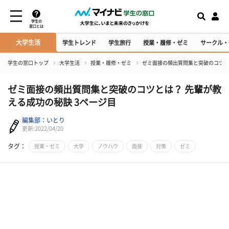
学生の
窓口とは
大学生活
学生トレンド
学生旅行
授業・履修・ゼミ
サークル・
学生の窓口トップ
大学生活
授業・履修・ゼミ
ゼミ面接の頻出質問集と突破のコツと
ゼミ面接の頻出質問集と突破のコツとは？ 先輩が教
える成功の秘訣 3ページ目
編集部：いとり
更新:2022/04/20
タグ：
授業・ゼミ
大学
ノウハウ
面接
対策
ゼミ