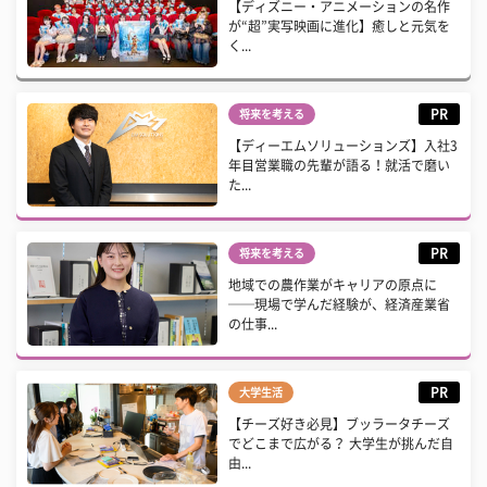
【ディズニー・アニメーションの名作
が“超”実写映画に進化】癒しと元気を
く...
PR
将来を考える
【ディーエムソリューションズ】入社3
年目営業職の先輩が語る！就活で磨い
た...
PR
将来を考える
地域での農作業がキャリアの原点に
──現場で学んだ経験が、経済産業省
の仕事...
PR
大学生活
【チーズ好き必見】ブッラータチーズ
でどこまで広がる？ 大学生が挑んだ自
由...