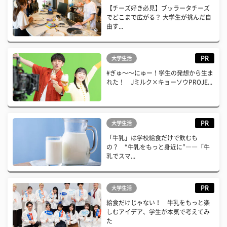
【チーズ好き必見】ブッラータチーズ
でどこまで広がる？ 大学生が挑んだ自
由す...
PR
大学生活
#ぎゅ〜〜にゅー！学生の発想から生ま
れた！ Jミルク×キョーソウPROJE...
PR
大学生活
「牛乳」は学校給食だけで飲むも
の？ “牛乳をもっと身近に”――「牛
乳でスマ...
PR
大学生活
給食だけじゃない！ 牛乳をもっと楽
しむアイデア、学生が本気で考えてみ
た