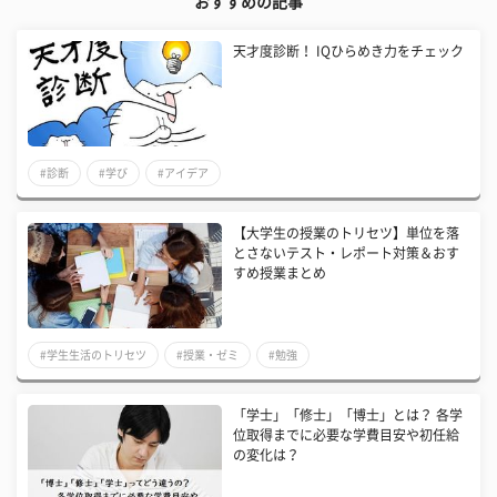
おすすめの記事
天才度診断！ IQひらめき力をチェック
#診断
#学び
#アイデア
【大学生の授業のトリセツ】単位を落
とさないテスト・レポート対策＆おす
すめ授業まとめ
#学生生活のトリセツ
#授業・ゼミ
#勉強
「学士」「修士」「博士」とは？ 各学
位取得までに必要な学費目安や初任給
の変化は？