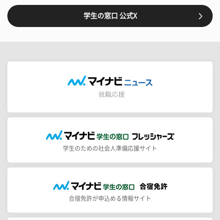
学生の窓口 公式X
学生のための社会人準備応援サイト
合宿免許が申込める情報サイト