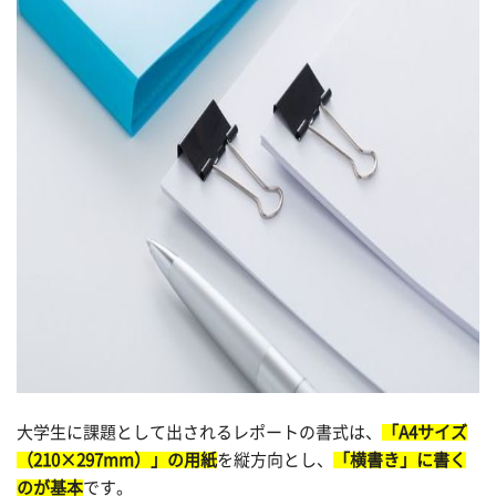
大学生に課題として出されるレポートの書式は、
「A4サイズ
（210×297mm）」の用紙
を縦方向とし、
「横書き」に書く
のが基本
です。