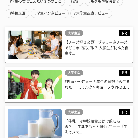
#学生の君に伝えたい３つのこと
#診断
#もやもや解決ゼミ
#特集企画
#学生インタビュー
#大学生正直レビュー
PR
大学生活
【チーズ好き必見】ブッラータチーズ
でどこまで広がる？ 大学生が挑んだ自
由す...
PR
大学生活
#ぎゅ〜〜にゅー！学生の発想から生ま
れた！ Jミルク×キョーソウPROJE...
PR
大学生活
「牛乳」は学校給食だけで飲むも
の？ “牛乳をもっと身近に”――「牛
乳でスマ...