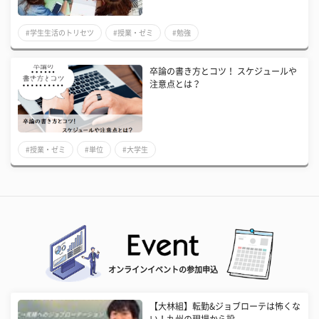
#学生生活のトリセツ
#授業・ゼミ
#勉強
卒論の書き方とコツ！ スケジュールや
注意点とは？
#授業・ゼミ
#単位
#大学生
オンラインイベントの参加申込
【大林組】転勤&ジョブローテは怖くな
い！九州の現場から設