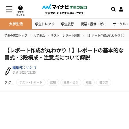
学生の
窓口とは
大学生活
学生トレンド
学生旅行
授業・履修・ゼミ
サークル・
学生の窓口トップ
大学生活
テスト・レポート対策
【レポート作成が丸わかり！】レ
【レポート作成が丸わかり！】レポートの基本的な
書式・3段構成・注意点について解説
編集部：いとり
更新:2025/02/25
タグ：
テスト・レポート
試験
授業・ゼミ
勉強
書き方