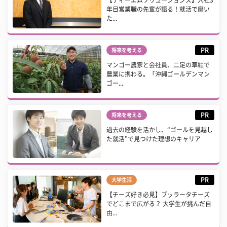
年目営業職の先輩が語る！就活で磨い
た...
PR
将来を考える
マンゴー農家と会社員、二足の草鞋で
農業に携わる。「沖縄ゴールデンマン
ゴー...
PR
将来を考える
過去の経験を活かし、“ゴールを見越し
た就活”で見つけた理想のキャリア
PR
大学生活
【チーズ好き必見】ブッラータチーズ
でどこまで広がる？ 大学生が挑んだ自
由...