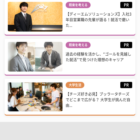
PR
将来を考える
【ディーエムソリューションズ】入社3
年目営業職の先輩が語る！就活で磨い
た...
PR
将来を考える
過去の経験を活かし、“ゴールを見越し
た就活”で見つけた理想のキャリア
PR
大学生活
【チーズ好き必見】ブッラータチーズ
でどこまで広がる？ 大学生が挑んだ自
由...