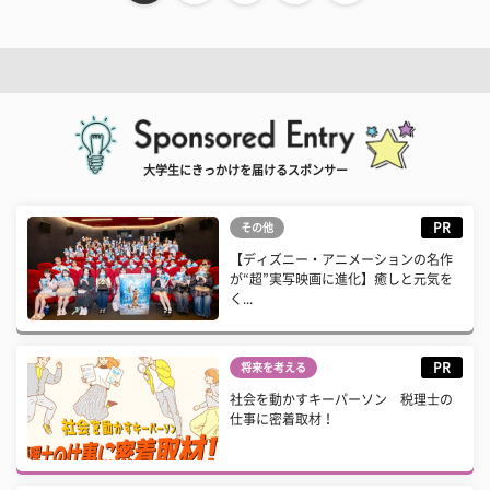
大学生にきっかけを届けるスポンサー
PR
その他
【ディズニー・アニメーションの名作
が“超”実写映画に進化】癒しと元気を
く...
PR
将来を考える
社会を動かすキーパーソン 税理士の
仕事に密着取材！