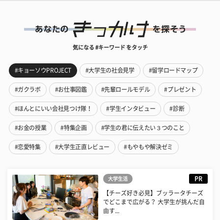
気になる #キーワード をタッチ
#キョーソウPROJECT
#大学生の社会見学
#留学ロードマップ
#ガクラボ
#お仕事図鑑
#先輩ロールモデル
#プレゼント
#ほんとにいい会社見つけ隊！
#学生インタビュー
#診断
#お金の授業
#特集企画
#学生の君に伝えたい３つのこと
#恋愛特集
#大学生正直レビュー
#もやもや解決ゼミ
PR
大学生活
【チーズ好き必見】ブッラータチーズ
でどこまで広がる？ 大学生が挑んだ自
由す...