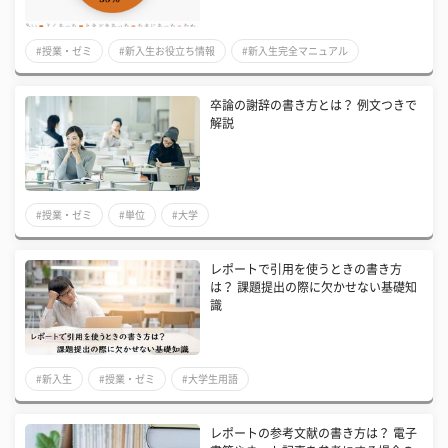
#授業・ゼミ
#新入生お役立ち情報
#新入生完全マニュアル
卒論の謝辞の書き方とは？ 例文つきで
解説
#授業・ゼミ
#単位
#大学
レポートで引用を使うときの書き方
は？ 課題提出の際に欠かせない基礎知
識
#新入生
#授業・ゼミ
#大学生用語
レポートの参考文献の書き方は？ 電子