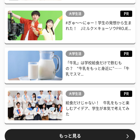
PR
大学生活
#ぎゅ〜〜にゅー！学生の発想から生ま
れた！ Jミルク×キョーソウPROJE...
PR
大学生活
「牛乳」は学校給食だけで飲むも
の？ “牛乳をもっと身近に”――「牛
乳でスマ...
PR
大学生活
給食だけじゃない！ 牛乳をもっと楽
しむアイデア、学生が本気で考えてみ
た
もっと見る