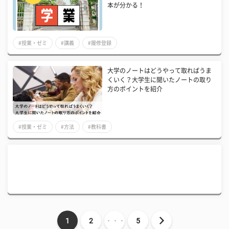
本が分かる！
#授業・ゼミ
#講義
#履修登録
大学のノートはどうやって取ればうま
くいく？大学生に聞いたノートの取り
方のポイントを紹介
#授業・ゼミ
#方法
#教科書
1
2
・・・
5