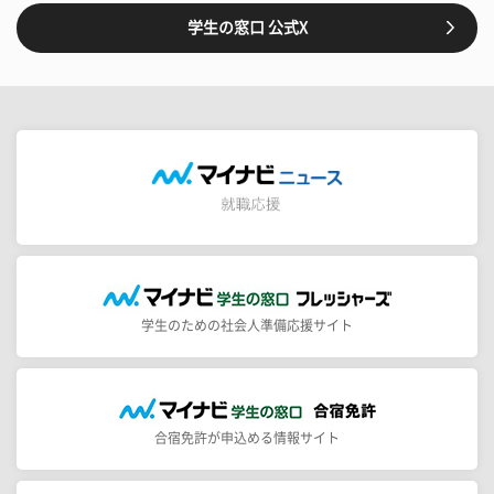
学生の窓口 公式X
学生のための社会人準備応援サイト
合宿免許が申込める情報サイト