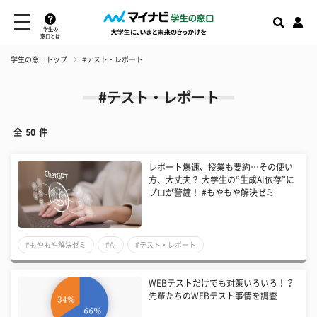
学生の
窓口とは
学生の窓口トップ
#テスト・レポート
#テスト・レポート
全
50
件
レポート爆速、授業も要約…その使い
方、大丈夫？ 大学生の“生成AI依存”に
プロが警鐘！ #もやもや解決ゼミ
#もやもや解決ゼミ
#AI
#テスト・レポート
WEBテストだけでも対策いろいろ！？
先輩たちのWEBテスト事情を調査