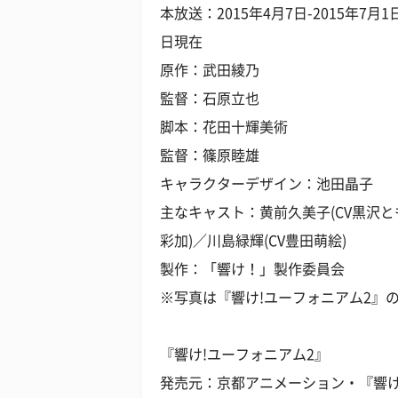
本放送：2015年4月7日-2015年7月1日
日現在
原作：武田綾乃
監督：石原立也
脚本：花田十輝美術
監督：篠原睦雄
キャラクターデザイン：池田晶子
主なキャスト：黄前久美子(CV黒沢とも
彩加)／川島緑輝(CV豊田萌絵)
製作：「響け！」製作委員会
※写真は『響け!ユーフォニアム2』
『響け!ユーフォニアム2』
発売元：京都アニメーション・『響け