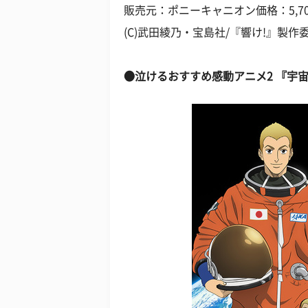
販売元：ポニーキャニオン価格：5,70
(C)武田綾乃・宝島社/『響け!』製作
●泣けるおすすめ感動アニメ2 『宇宙