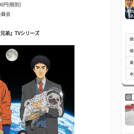
0円(税別)
委員会
兄弟』TVシリーズ
開
開
募
申