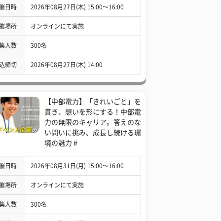
催日時
2026年08月27日(木) 15:00〜16:00
催場所
オンラインにて実施
集人数
300名
込締切
2026年08月27日(木) 14:00
【中部電力】「きれいごと」を
貫き、想いを形にする！中部電
力の無限のキャリア。答えのな
い問いに挑み、成長し続ける環
境の魅力 #
催日時
2026年08月31日(月) 15:00〜16:00
催場所
オンラインにて実施
集人数
300名