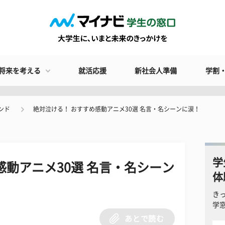
将来を考える
就活応援
新社会人準備
学割
ンド
絶対泣ける！ おすすめ感動アニメ30選 名言・名シーンに涙！
学
感動アニメ30選 名言・名シーン
体
き
学
あとで読む