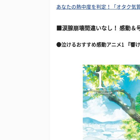
あなたの熱中度を判定！「オタク気
■涙腺崩壊間違いなし！ 感動＆号
●泣けるおすすめ感動アニメ1 『響