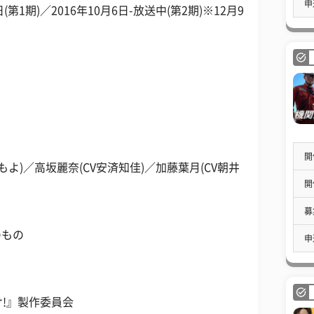
申
(第1期)／2016年10月6日-放送中(第2期)※12月9
開
よ)／高坂麗奈(CV安済知佳)／加藤葉月(CV朝井
開
募
のもの
申
!』製作委員会