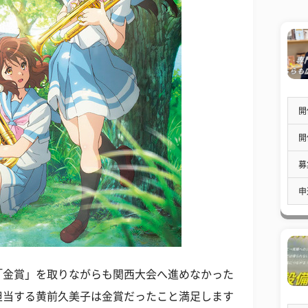
開
開
募
申
「金賞」を取りながらも関西大会へ進めなかった
担当する黄前久美子は金賞だったこと満足します