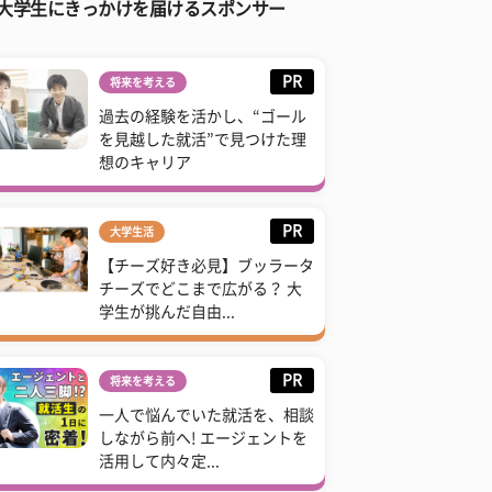
大学生にきっかけを届けるスポンサー
PR
将来を考える
過去の経験を活かし、“ゴール
を見越した就活”で見つけた理
想のキャリア
PR
大学生活
【チーズ好き必見】ブッラータ
チーズでどこまで広がる？ 大
学生が挑んだ自由...
PR
将来を考える
一人で悩んでいた就活を、相談
しながら前へ! エージェントを
活用して内々定...