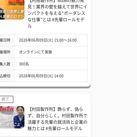
【村田製作所】BtoBの魅力発
見！業界の壁を越えて世界にイ
ンパクトを与える“ボーダレス
な仕事”とは #先輩ロールモデ
ル
催日時
2026年06月09日(火) 15:00〜16:00
催場所
オンラインにて実施
集人数
300名
込締切
2026年06月09日(火) 14:00
終了
【村田製作所】飾らず、偽ら
ず、自分らしく。村田製作所で
活躍する先輩の就活術と企業の
魅力とは #先輩ロールモデル