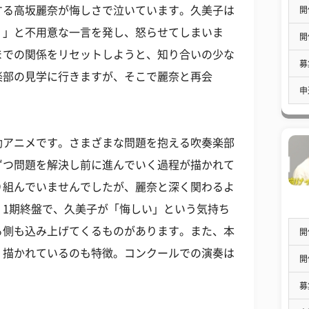
する高坂麗奈が悔しさで泣いています。久美子は
開
？」と不用意な一言を発し、怒らせてしまいま
開
までの関係をリセットしようと、知り合いの少な
募
楽部の見学に行きますが、そこで麗奈と再会
申
動アニメです。さまざまな問題を抱える吹奏楽部
ずつ問題を解決し前に進んでいく過程が描かれて
り組んでいませんでしたが、麗奈と深く関わるよ
。1期終盤で、久美子が「悔しい」という気持ち
る側も込み上げてくるものがあります。また、本
開
く描かれているのも特徴。コンクールでの演奏は
開
募