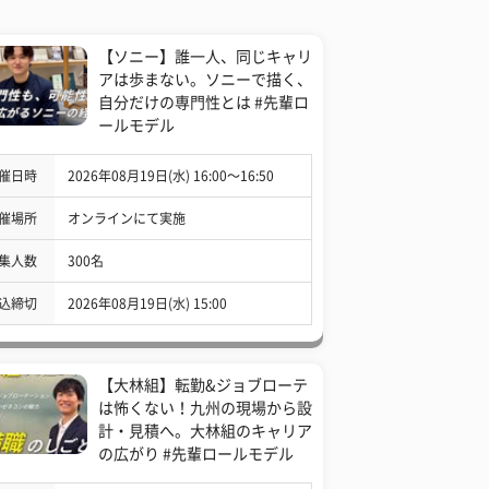
【ソニー】誰一人、同じキャリ
アは歩まない。ソニーで描く、
自分だけの専門性とは #先輩ロ
ールモデル
催日時
2026年08月19日(水) 16:00〜16:50
催場所
オンラインにて実施
集人数
300名
込締切
2026年08月19日(水) 15:00
【大林組】転勤&ジョブローテ
は怖くない！九州の現場から設
計・見積へ。大林組のキャリア
の広がり #先輩ロールモデル