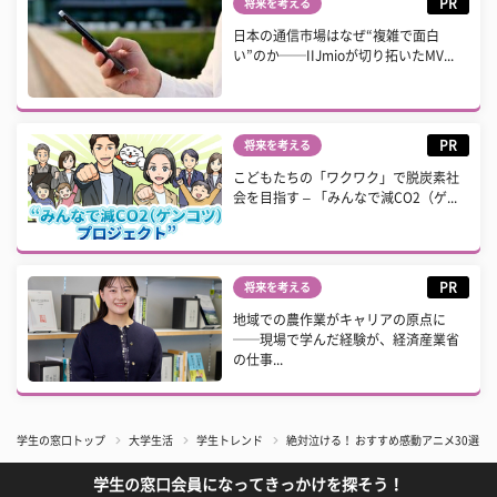
PR
将来を考える
日本の通信市場はなぜ“複雑で面白
い”のか──IIJmioが切り拓いたMV...
PR
将来を考える
こどもたちの「ワクワク」で脱炭素社
会を目指す – 「みんなで減CO2（ゲ...
PR
将来を考える
地域での農作業がキャリアの原点に
──現場で学んだ経験が、経済産業省
の仕事...
学生の窓口トップ
大学生活
学生トレンド
絶対泣ける！ おすすめ感動アニメ30選 
学生の窓口会員になってきっかけを探そう！