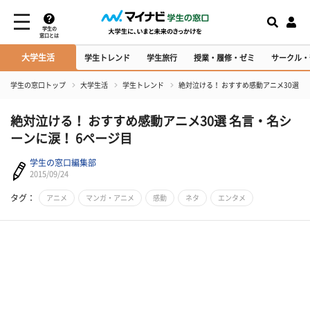
学生の
窓口とは
大学生活
学生トレンド
学生旅行
授業・履修・ゼミ
サークル・
学生の窓口トップ
大学生活
学生トレンド
絶対泣ける！ おすすめ感動アニメ30選 
絶対泣ける！ おすすめ感動アニメ30選 名言・名シ
ーンに涙！ 6ページ目
学生の窓口編集部
2015/09/24
タグ：
アニメ
マンガ・アニメ
感動
ネタ
エンタメ