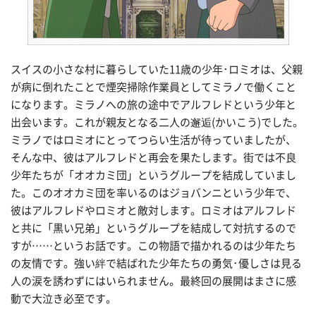
スイスの小さな村に暮らしていた11歳の少年･ロミオは、父親
が病に倒れたことで煙突掃除作業員としてミラノで働くこと
になります。ミラノへの旅の途中でアルフレドという少年と
出会います。これが親友となる二人の邂逅(かいこう)でした。
ミラノではロミオにとってつらい生活が待っていましたが、
そんな中、彼はアルフレドと再会を果たします。街では不良
少年たちが「オオカミ団」というグループを結成していまし
た。このオオカミ団を率いるのはジョバンニという少年で、
彼はアルフレドやロミオと敵対します。ロミオはアルフレド
と共に「黒い兄弟」というグループを結成して対抗するので
すが……というお話です。この物語で描かれるのは少年たち
の友情です。強い絆で結ばれた少年たちの勇気･優しさは見る
人の涙を誘わずにはいられません。最終回の展開はまさに感
動で大泣き必至です。