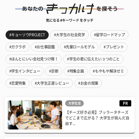
気になる #キーワード をタッチ
#キョーソウPROJECT
#大学生の社会見学
#留学ロードマップ
#ガクラボ
#お仕事図鑑
#先輩ロールモデル
#プレゼント
#ほんとにいい会社見つけ隊！
#学生の君に伝えたい３つのこと
#学生インタビュー
#診断
#特集企画
#もやもや解決ゼミ
#恋愛特集
#大学生正直レビュー
#お金の授業
PR
大学生活
【チーズ好き必見】ブッラータチーズ
でどこまで広がる？ 大学生が挑んだ自
由す...