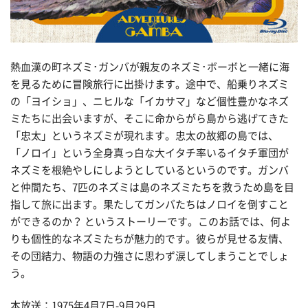
熱血漢の町ネズミ･ガンバが親友のネズミ･ボーボと一緒に海
を見るために冒険旅行に出掛けます。途中で、船乗りネズミ
の「ヨイショ」、ニヒルな「イカサマ」など個性豊かなネズ
ミたちに出会いますが、そこに命からがら島から逃げてきた
「忠太」というネズミが現れます。忠太の故郷の島では、
「ノロイ」という全身真っ白な大イタチ率いるイタチ軍団が
ネズミを根絶やしにしようとしているというのです。ガンバ
と仲間たち、7匹のネズミは島のネズミたちを救うため島を目
指して旅に出ます。果たしてガンバたちはノロイを倒すこと
ができるのか？ というストーリーです。このお話では、何よ
りも個性的なネズミたちが魅力的です。彼らが見せる友情、
その団結力、物語の力強さに思わず涙してしまうことでしょ
う。
本放送：1975年4月7日-9月29日