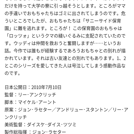
だけを持って大学の寮に引っ越そうとします。ところがママ
の手違いでおもちゃたちはゴミに出されてしまうのです。危
ういところでしたが、おもちゃたちは「サニーサイド保育
園」に難を逃れます。ところが！ この保育園のおもちゃは
「ロッツォ」というクマの縫いぐるみに支配されていたので
す。ウッディは仲間を救おうと奮闘しますが……というお
話。今作では誰もが経験するであろうおもちゃとの別れが描
かれています。それは古い友達との別れでもあります。1、2
とこのシリーズを愛してきた人は号泣してしまう感動作品な
のです。
日本公開日：2010年7月10日
監督：リー･アンクリッチ
脚本：マイケル･アーント
原案：ジョン･ラセター／アンドリュー･スタントン／リー･ア
ンクリッチ
美術監督：ダイスケ･ダイス･ツツミ
製作総指揮 ：ジョン･ラセター