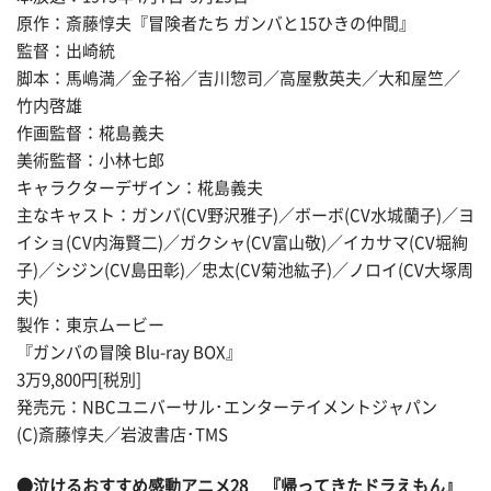
原作：斎藤惇夫『冒険者たち ガンバと15ひきの仲間』
監督：出崎統
脚本：馬嶋満／金子裕／吉川惣司／高屋敷英夫／大和屋竺／
竹内啓雄
作画監督：椛島義夫
美術監督：小林七郎
キャラクターデザイン：椛島義夫
主なキャスト：ガンバ(CV野沢雅子)／ボーボ(CV水城蘭子)／ヨ
イショ(CV内海賢二)／ガクシャ(CV富山敬)／イカサマ(CV堀絢
子)／シジン(CV島田彰)／忠太(CV菊池紘子)／ノロイ(CV大塚周
夫)
製作：東京ムービー
『ガンバの冒険 Blu-ray BOX』
3万9,800円[税別]
発売元：NBCユニバーサル･エンターテイメントジャパン
(C)斎藤惇夫／岩波書店･TMS
●
泣けるおすすめ感動アニメ28
『帰ってきたドラえもん』