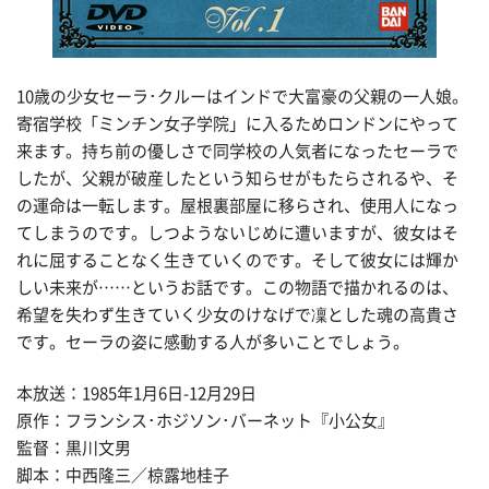
10歳の少女セーラ･クルーはインドで大富豪の父親の一人娘。
寄宿学校「ミンチン女子学院」に入るためロンドンにやって
来ます。持ち前の優しさで同学校の人気者になったセーラで
したが、父親が破産したという知らせがもたらされるや、そ
の運命は一転します。屋根裏部屋に移らされ、使用人になっ
てしまうのです。しつようないじめに遭いますが、彼女はそ
れに屈することなく生きていくのです。そして彼女には輝か
しい未来が……というお話です。この物語で描かれるのは、
希望を失わず生きていく少女のけなげで凜とした魂の高貴さ
です。セーラの姿に感動する人が多いことでしょう。
本放送：1985年1月6日-12月29日
原作：フランシス･ホジソン･バーネット『小公女』
監督：黒川文男
脚本：中西隆三／椋露地桂子