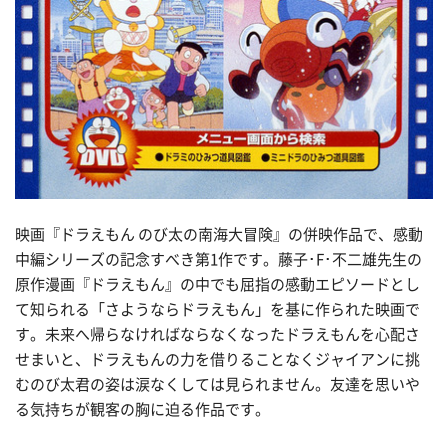
映画『ドラえもん のび太の南海大冒険』の併映作品で、感動
中編シリーズの記念すべき第1作です。藤子･F･不二雄先生の
原作漫画『ドラえもん』の中でも屈指の感動エピソードとし
て知られる「さようならドラえもん」を基に作られた映画で
す。未来へ帰らなければならなくなったドラえもんを心配さ
せまいと、ドラえもんの力を借りることなくジャイアンに挑
むのび太君の姿は涙なくしては見られません。友達を思いや
る気持ちが観客の胸に迫る作品です。