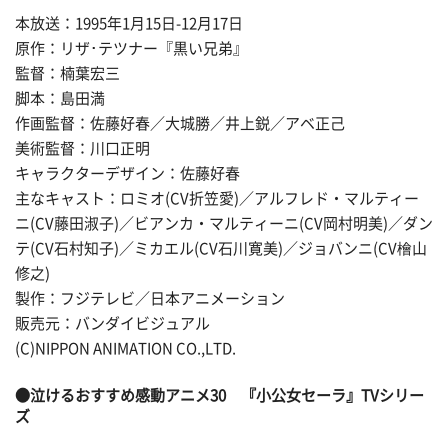
本放送：1995年1月15日-12月17日
原作：リザ･テツナー『黒い兄弟』
監督：楠葉宏三
脚本：島田満
作画監督：佐藤好春／大城勝／井上鋭／アベ正己
美術監督：川口正明
キャラクターデザイン：佐藤好春
主なキャスト：ロミオ(CV折笠愛)／アルフレド・マルティー
ニ(CV藤田淑子)／ビアンカ・マルティーニ(CV岡村明美)／ダン
テ(CV石村知子)／ミカエル(CV石川寛美)／ジョバンニ(CV檜山
修之)
製作：フジテレビ／日本アニメーション
販売元：バンダイビジュアル
(C)NIPPON ANIMATION CO.,LTD.
●
泣けるおすすめ感動アニメ30
『小公女セーラ』TVシリー
ズ