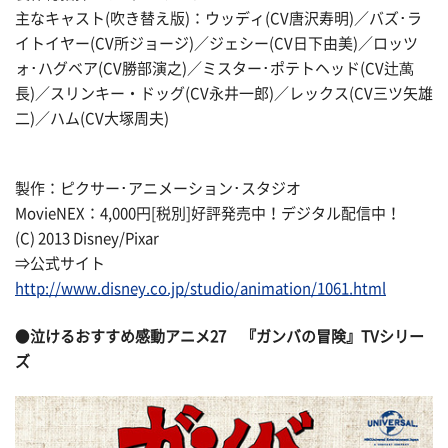
主なキャスト(吹き替え版)：ウッディ(CV唐沢寿明)／バズ･ラ
イトイヤー(CV所ジョージ)／ジェシー(CV日下由美)／ロッツ
ォ･ハグベア(CV勝部演之)／ミスター･ポテトヘッド(CV辻萬
長)／スリンキー・ドッグ(CV永井一郎)／レックス(CV三ツ矢雄
二)／ハム(CV大塚周夫)
製作：ピクサー･アニメーション･スタジオ
MovieNEX：4,000円[税別]好評発売中！デジタル配信中！
(C) 2013 Disney/Pixar
⇒公式サイト
http://www.disney.co.jp/studio/animation/1061.html
●
泣けるおすすめ感動アニメ27
『ガンバの冒険』TVシリー
ズ