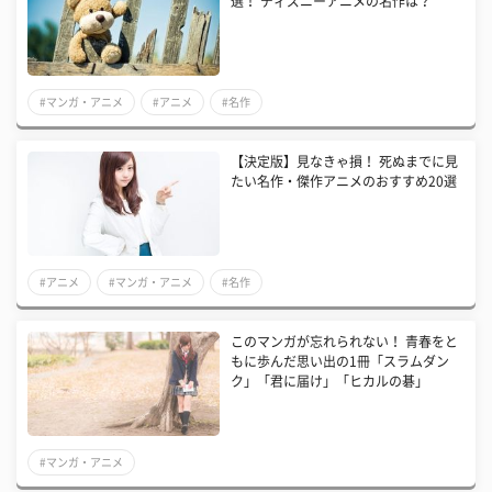
選！ ディズニーアニメの名作は？
#マンガ・アニメ
#アニメ
#名作
【決定版】見なきゃ損！ 死ぬまでに見
たい名作・傑作アニメのおすすめ20選
#アニメ
#マンガ・アニメ
#名作
このマンガが忘れられない！ 青春をと
もに歩んだ思い出の1冊「スラムダン
ク」「君に届け」「ヒカルの碁」
#マンガ・アニメ