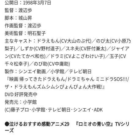
公開日：1998年3月7日
監督：渡辺歩
脚本：城山昇
作画監督：渡辺歩
美術監督：明石聖子
主なキャスト：ドラえもん(CV大山のぶ代)／のび太(CV小原乃
梨子)／しずか(CV野村道子)／スネ夫(CV肝付兼太)／ジャイア
ン(CVたてかべ和也)／ドラミ(CVよこざわけい子)／玉子(CV
千々松幸子)／のび助(CV中庸助)
製作：シンエイ動画／小学館／テレビ朝日
『映画 帰ってきたドラえもん/ドラミちゃん ミニドラSOS!!!/
ザ・ドラえもんズムシムシぴょんぴょん大作戦!』
DVD 好評発売中
発売元：小学館
(C)藤子プロ･小学館･テレビ朝日･シンエイ･ADK
●
泣けるおすすめ感動アニメ29
『ロミオの青い空』TVシリ
ーズ