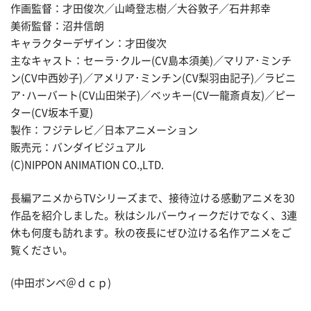
作画監督：才田俊次／山崎登志樹／大谷敦子／石井邦幸
美術監督：沼井信朗
キャラクターデザイン：才田俊次
主なキャスト：セーラ･クルー(CV島本須美)／マリア･ミンチ
ン(CV中西妙子)／アメリア･ミンチン(CV梨羽由記子)／ラビニ
ア･ハーバート(CV山田栄子)／ベッキー(CV一龍斎貞友)／ピー
ター(CV坂本千夏)
製作：フジテレビ／日本アニメーション
販売元：バンダイビジュアル
(C)NIPPON ANIMATION CO.,LTD.
長編アニメからTVシリーズまで、接待泣ける感動アニメを30
作品を紹介しました。秋はシルバーウィークだけでなく、3連
休も何度も訪れます。秋の夜長にぜひ泣ける名作アニメをご
覧ください。
(中田ボンベ＠ｄｃｐ)