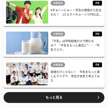
PR
大学生活
#ぎゅ〜〜にゅー！学生の発想から生ま
れた！ Jミルク×キョーソウPROJE...
PR
大学生活
「牛乳」は学校給食だけで飲むも
の？ “牛乳をもっと身近に”――「牛
乳でスマ...
PR
大学生活
給食だけじゃない！ 牛乳をもっと楽
しむアイデア、学生が本気で考えてみ
た
もっと見る