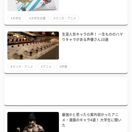
#大学生
#大学生白書
#マンガ・アニメ
生涯人気キャラの声！ 一生もののハマ
りキャラがある声優さん10選
#マンガ・アニメ
#アニメ
#声優
最強かと思ったら案外弱かったアニ
メ・漫画のキャラ4選！ 大学生に聞い
た