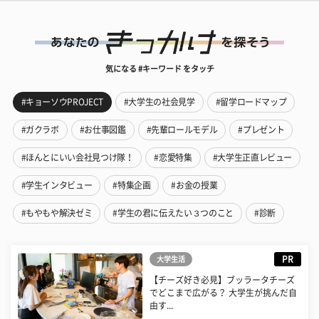
気になる #キーワード をタッチ
#キョーソウPROJECT
#大学生の社会見学
#留学ロードマップ
#ガクラボ
#お仕事図鑑
#先輩ロールモデル
#プレゼント
#ほんとにいい会社見つけ隊！
#恋愛特集
#大学生正直レビュー
#学生インタビュー
#特集企画
#お金の授業
#もやもや解決ゼミ
#学生の君に伝えたい３つのこと
#診断
PR
大学生活
【チーズ好き必見】ブッラータチーズ
でどこまで広がる？ 大学生が挑んだ自
由す...