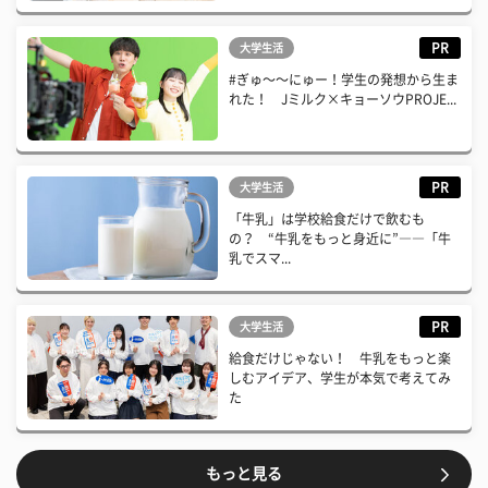
PR
大学生活
#ぎゅ〜〜にゅー！学生の発想から生ま
れた！ Jミルク×キョーソウPROJE...
PR
大学生活
「牛乳」は学校給食だけで飲むも
の？ “牛乳をもっと身近に”――「牛
乳でスマ...
PR
大学生活
給食だけじゃない！ 牛乳をもっと楽
しむアイデア、学生が本気で考えてみ
た
もっと見る