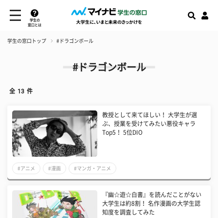
学生の
窓口とは
学生の窓口トップ
#ドラゴンボール
#ドラゴンボール
全
13
件
教授として来てほしい！ 大学生が選
ぶ、授業を受けてみたい悪役キャラ
Top5！ 5位DIO
#アニメ
#漫画
#マンガ・アニメ
『幽☆遊☆白書』を読んだことがない
大学生は約8割！ 名作漫画の大学生認
知度を調査してみた