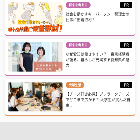
PR
将来を考える
社会を動かすキーパーソン 税理士の
仕事に密着取材！
PR
将来を考える
なぜ愛知は働きやすい？ 東京経験者
が語る、暮らしが充実する愛知県の魅
力
PR
大学生活
【チーズ好き必見】ブッラータチーズ
でどこまで広がる？ 大学生が挑んだ自
由...