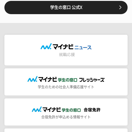
学生の窓口 公式X
学生のための社会人準備応援サイト
合宿免許が申込める情報サイト