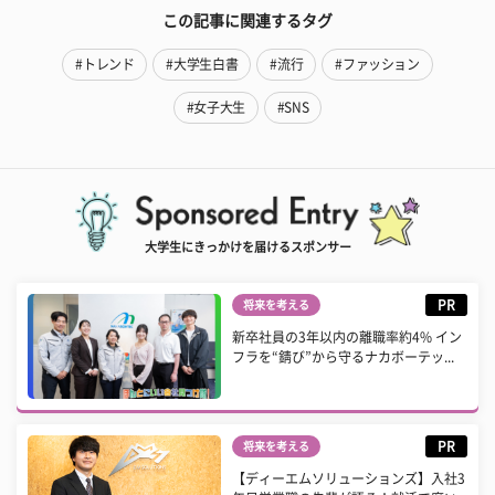
この記事に関連するタグ
#トレンド
#大学生白書
#流行
#ファッション
#女子大生
#SNS
大学生にきっかけを届けるスポンサー
PR
将来を考える
新卒社員の3年以内の離職率約4% イン
フラを“錆び”から守るナカボーテッ...
PR
将来を考える
【ディーエムソリューションズ】入社3