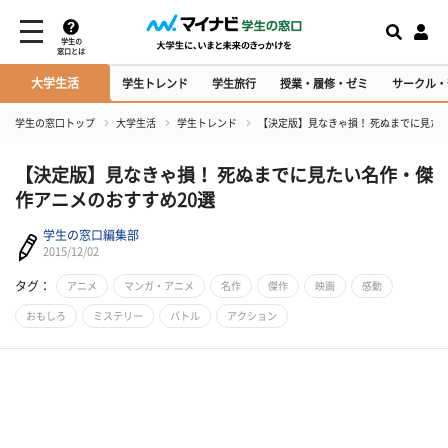
学生の
窓口とは
大学生活
学生トレンド
学生旅行
授業・履修・ゼミ
サークル・
学生の窓口トップ
大学生活
学生トレンド
【決定版】見なきゃ損！ 死ぬまでに見た
【決定版】見なきゃ損！ 死ぬまでに見たい名作・傑
作アニメのおすすめ20選
学生の窓口編集部
2015/12/02
タグ：
アニメ
マンガ・アニメ
名作
傑作
映画
感動
おもしろ
ミステリー
バトル
アクション