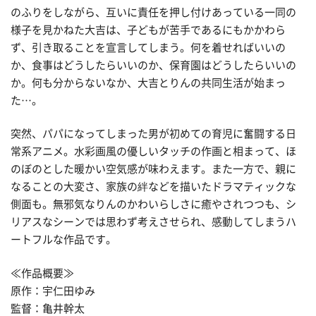
のふりをしながら、互いに責任を押し付けあっている一同の
様子を見かねた大吉は、子どもが苦手であるにもかかわら
ず、引き取ることを宣言してしまう。何を着せればいいの
か、食事はどうしたらいいのか、保育園はどうしたらいいの
か。何も分からないなか、大吉とりんの共同生活が始まっ
た…。
突然、パパになってしまった男が初めての育児に奮闘する日
常系アニメ。水彩画風の優しいタッチの作画と相まって、ほ
のぼのとした暖かい空気感が味わえます。また一方で、親に
なることの大変さ、家族の絆などを描いたドラマティックな
側面も。無邪気なりんのかわいらしさに癒やされつつも、シ
リアスなシーンでは思わず考えさせられ、感動してしまうハ
ートフルな作品です。
≪作品概要≫
原作：宇仁田ゆみ
監督：亀井幹太