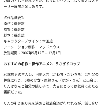
のぼのとした作風ですが、徐々にシリアスになり骨太なスト
ーリー展開が楽しめます。
≪作品概要≫
原作：磯光雄
監督：磯光雄
脚本：磯光雄
キャラクターデザイン：本田雄
アニメーション制作：マッドハウス
放送期間：2007年5月12日～12月1日
おすすめの名作・傑作アニメ２．うさぎドロップ
30歳独身の主人公、河地大吉（かわち・だいきち）は祖父の
葬儀に行き、6歳の少女・鹿賀りん（かが・りん）と出会う。
りんはなんと祖父の隠し子で、大吉にとっては叔母にあたる
親類だった。
りんの引き取り先を決める親族会議が行われるが、話し合い