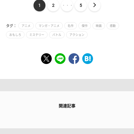
1
2
・・・
5
タグ：
アニメ
マンガ・アニメ
名作
傑作
映画
感動
おもしろ
ミステリー
バトル
アクション
関連記事