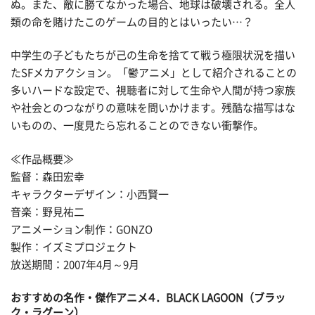
ぬ。また、敵に勝てなかった場合、地球は破壊される。全人
類の命を賭けたこのゲームの目的とはいったい…？
中学生の子どもたちが己の生命を捨てて戦う極限状況を描い
たSFメカアクション。「鬱アニメ」として紹介されることの
多いハードな設定で、視聴者に対して生命や人間が持つ家族
や社会とのつながりの意味を問いかけます。残酷な描写はな
いものの、一度見たら忘れることのできない衝撃作。
≪作品概要≫
監督：森田宏幸
キャラクターデザイン：小西賢一
音楽：野見祐二
アニメーション制作：GONZO
製作：イズミプロジェクト
放送期間：2007年4月～9月
おすすめの名作・傑作アニメ４．BLACK LAGOON（ブラッ
ク・ラグーン）