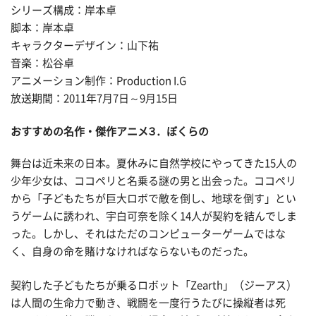
シリーズ構成：岸本卓
脚本：岸本卓
キャラクターデザイン：山下祐
音楽：松谷卓
アニメーション制作：Production I.G
放送期間：2011年7月7日～9月15日
おすすめの名作・傑作アニメ３．ぼくらの
舞台は近未来の日本。夏休みに自然学校にやってきた15人の
少年少女は、ココペリと名乗る謎の男と出会った。ココペリ
から「子どもたちが巨大ロボで敵を倒し、地球を倒す」とい
うゲームに誘われ、宇白可奈を除く14人が契約を結んでしま
った。しかし、それはただのコンピューターゲームではな
く、自身の命を賭けなければならないものだった。
契約した子どもたちが乗るロボット「Zearth」（ジーアス）
は人間の生命力で動き、戦闘を一度行うたびに操縦者は死