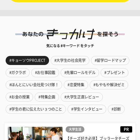
気になる #キーワード をタッチ
#キョーソウPROJECT
#大学生の社会見学
#留学ロードマップ
#ガクラボ
#お仕事図鑑
#先輩ロールモデル
#プレゼント
#ほんとにいい会社見つけ隊！
#恋愛特集
#もやもや解決ゼミ
#お金の授業
#特集企画
#大学生正直レビュー
#学生の君に伝えたい３つのこと
#学生インタビュー
#診断
PR
大学生活
【チーズ好き必見】ブッラータチーズ