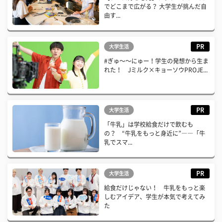
でどこまで広がる？ 大学生が挑んだ自
由す...
PR
大学生活
#ぎゅ〜〜にゅー！学生の発想から生ま
れた！ Jミルク×キョーソウPROJE...
PR
大学生活
「牛乳」は学校給食だけで飲むも
の？ “牛乳をもっと身近に”――「牛
乳でスマ...
PR
大学生活
給食だけじゃない！ 牛乳をもっと楽
しむアイデア、学生が本気で考えてみ
た