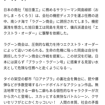
日本の商社「旭日重工」に務めるサラリーマン岡島緑郎（お
かしま・ろくろう）は、会社の機密ディスクを運ぶ任務の途
中、南シナ海で「ラグーン商会」に誘拐されてしまう。機密
漏洩を懸念した旭日重工は岡島を見捨て、傭兵派遣会社「エ
クストラ・オーダー」に襲撃を依頼した。
ラグーン商会は、圧倒的な戦力を持つエクストラ・オーダー
によって追いつめられる。生命の危機に陥った岡島は自分を
誘拐したラグーン商会に作戦を提案し、この状況を打破。日
本には戻らず「ブラック・ラグーン号」に搭乗する見習い水
夫として危険な任務へと赴くようになる…。
タイの架空の都市「ロアナプラ」の裏社会を舞台に、銃や爆
弾などが多数登場するハードボイルドなアクション作品。無
法地帯で生きる一癖も二癖もある個性的なキャラクターが次
から次へと登場し、スカッとする爽快なバトルシーン、クサ
いセリフがとにかくカッコいい！ 人間の本質、社会の矛盾