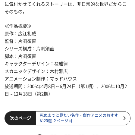
に気付かせてくれるストーリーは、非日常的な世界だからこ
そのもの。
≪作品概要≫
原作：広江礼威
監督：片渕須直
シリーズ構成：片渕須直
脚本：片渕須直
キャラクターデザイン：筱雅律
メカニックデザイン：木村雅広
アニメーション制作：マッドハウス
放送期間：2006年4月8日～6月24日（第1期）、2006年10月2
日～12月18日（第2期）
死ぬまでに見たい名作・傑作アニメのおすす
次のページ
め20選 ２ページ目