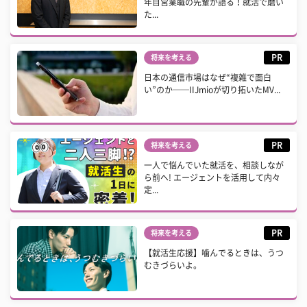
年目営業職の先輩が語る！就活で磨い
た...
PR
将来を考える
日本の通信市場はなぜ“複雑で面白
い”のか──IIJmioが切り拓いたMV...
PR
将来を考える
一人で悩んでいた就活を、相談しなが
ら前へ! エージェントを活用して内々
定...
PR
将来を考える
【就活生応援】噛んでるときは、うつ
むきづらいよ。