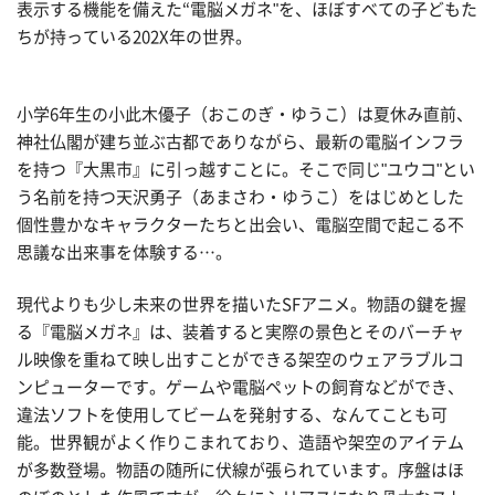
表示する機能を備えた“電脳メガネ"を、ほぼすべての子どもた
ちが持っている202X年の世界。
小学6年生の小此木優子（おこのぎ・ゆうこ）は夏休み直前、
神社仏閣が建ち並ぶ古都でありながら、最新の電脳インフラ
を持つ『大黒市』に引っ越すことに。そこで同じ"ユウコ"とい
う名前を持つ天沢勇子（あまさわ・ゆうこ）をはじめとした
個性豊かなキャラクターたちと出会い、電脳空間で起こる不
思議な出来事を体験する…。
現代よりも少し未来の世界を描いたSFアニメ。物語の鍵を握
る『電脳メガネ』は、装着すると実際の景色とそのバーチャ
ル映像を重ねて映し出すことができる架空のウェアラブルコ
ンピューターです。ゲームや電脳ペットの飼育などができ、
違法ソフトを使用してビームを発射する、なんてことも可
能。世界観がよく作りこまれており、造語や架空のアイテム
が多数登場。物語の随所に伏線が張られています。序盤はほ