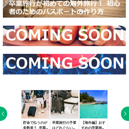
金が足りな
貯金で払うのが
卒業旅行の予算
【海外編】おす
！ 卒業旅行
多数派？ 卒業
はどれぐらい？
すめの卒業旅行