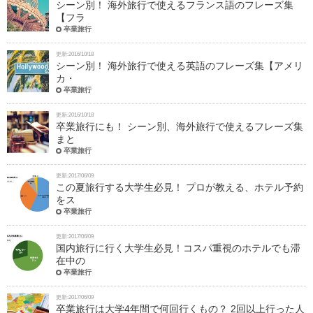
シーン別！ 海外旅行で使えるフランス語のフレーズ集
【フラ
卒業旅行
更新:2016/10/18
シーン別！ 海外旅行で使える英語のフレーズ集【アメリ
カ・
卒業旅行
更新:2016/10/18
卒業旅行にも！ シーン別、海外旅行で使えるフレーズ集
まと
卒業旅行
更新:2017/06/09
この夏旅行する大学生必見！ プロが教える、ホテル予約
をス
卒業旅行
更新:2017/06/09
国内旅行に行く大学生必見！コスパ重視のホテルでも滞
在中の
卒業旅行
更新:2017/06/09
卒業旅行は大学4年間で何回行くもの？ 2回以上行った人