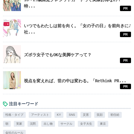
特...
PR
いつでもわたしは前を向く。「女の子の日」を前向きに♪
社...
PR
ズボラ女子でもOKな美脚ケアって？
PR
視点を変えれば、世の中は変わる。「Rethink PR...
PR
注目キーワード
性格・タイプ
アーティスト
KY
SNS
災害
笑顔
初任給
朝
実家
沈黙
出し物
サークル
女子大生
東京
会社のルール