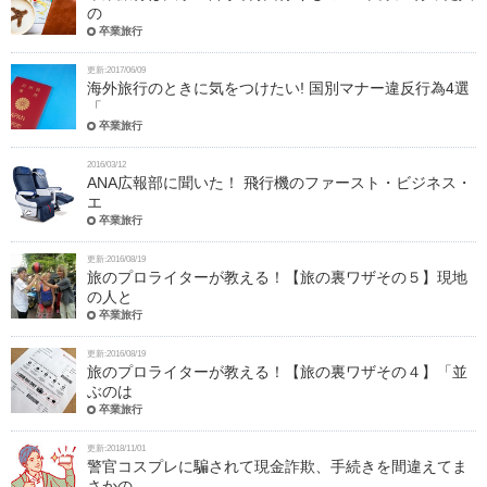
の
卒業旅行
更新:2017/06/09
海外旅行のときに気をつけたい! 国別マナー違反行為4選
「
卒業旅行
2016/03/12
ANA広報部に聞いた！ 飛行機のファースト・ビジネス・
エ
卒業旅行
更新:2016/08/19
旅のプロライターが教える！【旅の裏ワザその５】現地
の人と
卒業旅行
更新:2016/08/19
旅のプロライターが教える！【旅の裏ワザその４】「並
ぶのは
卒業旅行
更新:2018/11/01
警官コスプレに騙されて現金詐欺、手続きを間違えてま
さかの