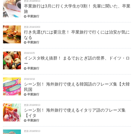
更新:2018/09/13
卒業旅行は3月に行く大学生が3割！ 先輩に聞いた、卒業
旅
卒業旅行
更新:2018/10/03
行き先選びには要注意！ 卒業旅行で行くには治安が気に
なる
卒業旅行
2016/10/25
​インスタ映え抜群！ まるでおとぎ話の世界、ドイツ・ロ
ー
卒業旅行
2016/10/18
シーン別！ 海外旅行で使える韓国語のフレーズ集【大韓
民国
卒業旅行
更新:2018/09/13
シーン別！ 海外旅行で使えるイタリア語のフレーズ集
【イタ
卒業旅行
更新:2018/09/13