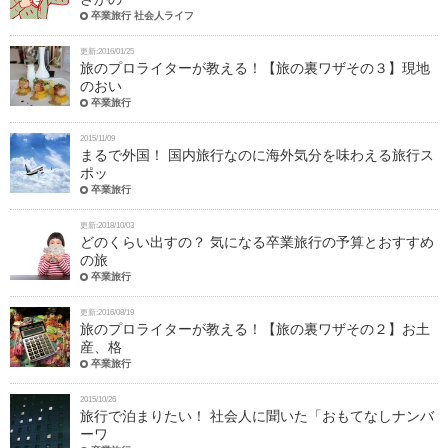
卒業旅行 社会人ライフ
更新:2016/01/25
旅のプロライターが教える！【旅の裏ワザその３】現地
のおい
卒業旅行
2015/11/09
まるで外国！ 国内旅行なのに海外気分を味わえる旅行ス
ポッ
卒業旅行
更新:2018/10/03
どのくらい出すの？ 気になる卒業旅行の予算とおすすめ
の旅
卒業旅行
更新:2016/08/19
旅のプロライターが教える！【旅の裏ワザその２】お土
産、格
卒業旅行
2015/10/26
旅行で泊まりたい！ 社会人に聞いた「おもてなしナンバ
ーワ