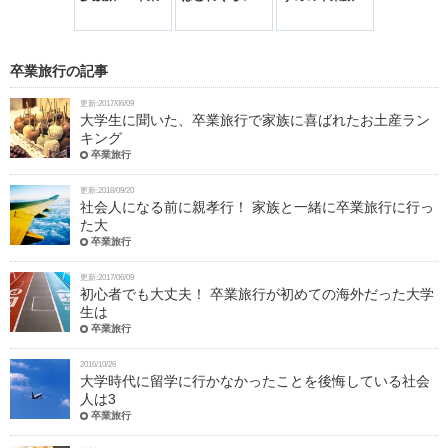
ためにバイト
旅行の資金を親
先輩が卒業旅行
の行き先と旅の
シフトを増や
に用意してもら
にかけたお金ラ
コツ 行き先が
た人は約1割
った人は
ンキング！
決まらない大学
15.8％！
生必見！
卒業旅行の記事
更新:2017/06/09
大学生に聞いた、卒業旅行で家族に喜ばれたお土産ラン
キング
卒業旅行
更新:2018/09/20
社会人になる前に親孝行！ 家族と一緒に卒業旅行に行っ
た大
卒業旅行
更新:2017/06/09
初心者でも大丈夫！ 卒業旅行が初めての海外だった大学
生は
卒業旅行
2016/10/26
大学時代に留学に行かなかったことを後悔している社会
人は3
卒業旅行