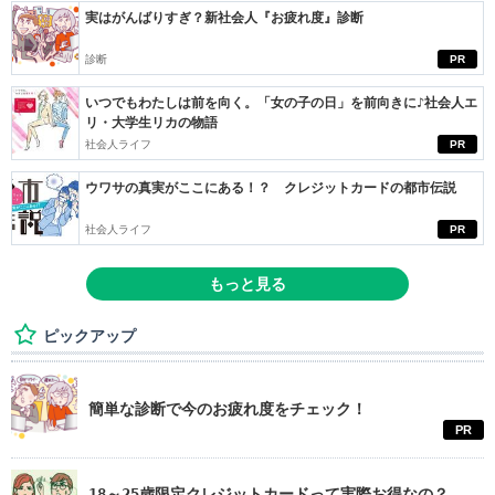
実はがんばりすぎ？新社会人『お疲れ度』診断
診断
PR
いつでもわたしは前を向く。「女の子の日」を前向きに♪社会人エ
リ・大学生リカの物語
社会人ライフ
PR
ウワサの真実がここにある！？ クレジットカードの都市伝説
社会人ライフ
PR
もっと見る
ピックアップ
簡単な診断で今のお疲れ度をチェック！
PR
18～25歳限定クレジットカードって実際お得なの？