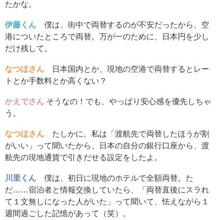
たかな。
伊藤くん
僕は、街中で両替するのが不安だったから、空
港についたところで両替。万が一のために、日本円を少し
だけ残して。
なつほさん
日本国内とか、現地の空港で両替するとレー
トとか手数料とか高くない？
かえでさん
そうなの！でも、やっぱり安心感を優先しちゃ
う。
なつほさん
たしかに。私は「渡航先で両替したほうが割
がいい」って聞いたから、日本の自分の銀行口座から、渡
航先の現地通貨で引きだせる設定をしたよ。
川里くん
僕は、初日に現地のホテルで全額両替。た
だ……宿泊者と情報交換していたら、「両替直後にスラれ
て１文無しになった人がいた」って聞いて、怯えながら１
週間過ごした記憶があって（笑）。