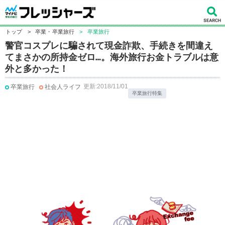
トップ
>
卒業・卒業旅行
>
卒業旅行
警官コスプレに騙されて現金詐欺、手続きを間違え
てまさかの所持金ゼロ…。海外旅行お金トラブルは意
外と多かった！
更新:2018/11/01
卒業旅行
社会人ライフ
卒業旅行特集