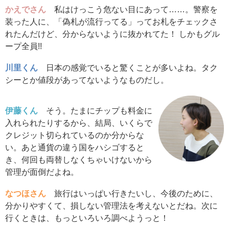
かえでさん
私はけっこう危ない目にあって……。警察を
装った人に、「偽札が流行ってる」ってお札をチェックさ
れたんだけど、分からないように抜かれてた！ しかもグル
ープ全員!!
川里くん
日本の感覚でいると驚くことが多いよね。タク
シーとか値段があってないようなものだし。
伊藤くん
そう。たまにチップも料金に
入れられたりするから、結局、いくらで
クレジット切られているのか分からな
い。あと通貨の違う国をハシゴすると
き、何回も両替しなくちゃいけないから
管理が面倒だよね。
なつほさん
旅行はいっぱい行きたいし、今後のために、
分かりやすくて、損しない管理法を考えないとだね。次に
行くときは、もっといろいろ調べようっと！