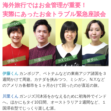
海外旅行ではお金管理が重要！
実際にあったお金トラブル緊急座談会
伊藤くん
カンボジア、ベトナムなどの東南アジア諸国を３
週間かけて周遊。カナダを挟みつつ、ミシガン、N.Y.など
のアメリカ各都市を１ヶ月かけて回ったのが直近の旅。
川里くん
ガンジズ川沐浴をかなえるために初海外でインド
へ。ほかにもタイ10日間、オーストラリア２週間など、１
国滞在型でじっくり楽しむ派。