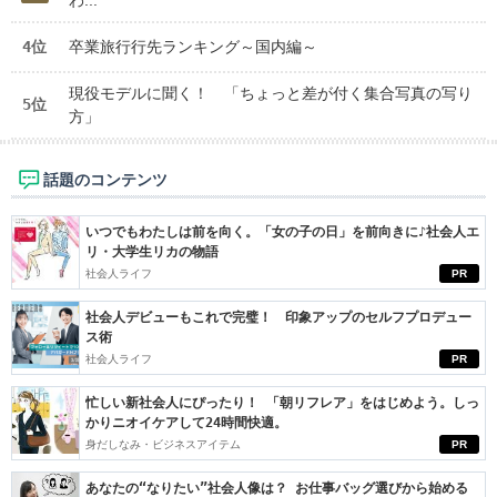
4位
卒業旅行行先ランキング～国内編～
現役モデルに聞く！ 「ちょっと差が付く集合写真の写り
5位
方」
話題のコンテンツ
いつでもわたしは前を向く。「女の子の日」を前向きに♪社会人エ
リ・大学生リカの物語
社会人ライフ
PR
社会人デビューもこれで完璧！ 印象アップのセルフプロデュー
ス術
社会人ライフ
PR
忙しい新社会人にぴったり！ 「朝リフレア」をはじめよう。しっ
かりニオイケアして24時間快適。
身だしなみ・ビジネスアイテム
PR
あなたの“なりたい”社会人像は？ お仕事バッグ選びから始める