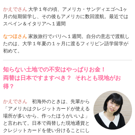
かえでさん
大学１年の頃、アメリカ・サンディエゴへ1ヶ
月の短期留学し、その後もアメリカに数回渡航。最近では
スペイン＆イタリアへ１週間
なつほさん
家族旅行でバリへ１週間。自分の意志で渡航し
たのは、大学１年夏の１ヶ月に渡るフィリピン語学留学が
初めて。
知らない土地での不安はやっぱりお金！
両替は日本ですますべき？ それとも現地がお
得？
かえでさん
初海外のときは、先輩から
「アメリカはクレジットカードが使える
場所が多いから、作ったほうがいいよ」
と言われて。日本で両替した現地通貨と
クレジットカードを使い分けることにし