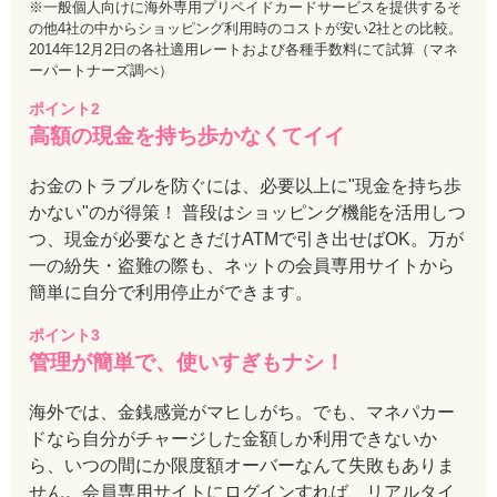
※一般個人向けに海外専用プリペイドカードサービスを提供するそ
の他4社の中からショッピング利用時のコストが安い2社との比較。
2014年12月2日の各社適用レートおよび各種手数料にて試算（マネ
ーパートナーズ調べ）
ポイント2
高額の現金を持ち歩かなくてイイ
お金のトラブルを防ぐには、必要以上に"現金を持ち歩
かない"のが得策！ 普段はショッピング機能を活用しつ
つ、現金が必要なときだけATMで引き出せばOK。万が
一の紛失・盗難の際も、ネットの会員専用サイトから
簡単に自分で利用停止ができます。
ポイント3
管理が簡単で、使いすぎもナシ！
海外では、金銭感覚がマヒしがち。でも、マネパカー
ドなら自分がチャージした金額しか利用できないか
ら、いつの間にか限度額オーバーなんて失敗もありま
せん。会員専用サイトにログインすれば、リアルタイ