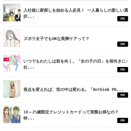
入社後に家探しを始める人必見！ 一人暮らしの新しい選
択...
PR
ズボラ女子でもOKな美脚ケアって？
PR
いつでもわたしは前を向く。「女の子の日」を前向きに♪
社...
PR
視点を変えれば、世の中は変わる。「Rethink PR...
PR
18～25歳限定クレジットカードって実際お得なの？
特...
PR