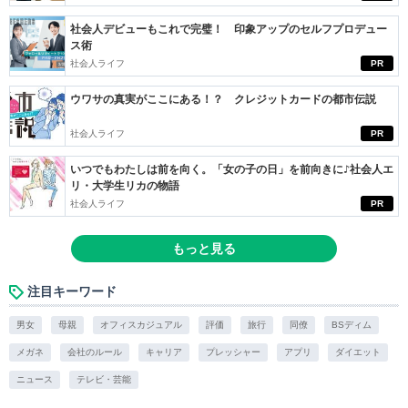
社会人デビューもこれで完璧！ 印象アップのセルフプロデュー
ス術
社会人ライフ
PR
ウワサの真実がここにある！？ クレジットカードの都市伝説
社会人ライフ
PR
いつでもわたしは前を向く。「女の子の日」を前向きに♪社会人エ
リ・大学生リカの物語
社会人ライフ
PR
もっと見る
注目キーワード
男女
母親
オフィスカジュアル
評価
旅行
同僚
BSディム
メガネ
会社のルール
キャリア
プレッシャー
アプリ
ダイエット
ニュース
テレビ・芸能