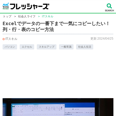
トップ
>
社会人ライフ
>
ITスキル
Excelでデータの一番下まで一気にコピーしたい！
列・行・表のコピー方法
更新:2024/04/25
ITスキル
パソコン
エクセル
スキルアップ
一般常識
社会人生活