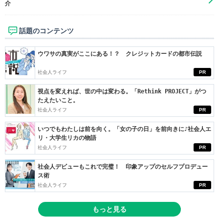
介
話題のコンテンツ
ウワサの真実がここにある！？ クレジットカードの都市伝説
社会人ライフ
PR
視点を変えれば、世の中は変わる。「Rethink PROJECT」がつ
たえたいこと。
社会人ライフ
PR
いつでもわたしは前を向く。「女の子の日」を前向きに♪社会人エ
リ・大学生リカの物語
社会人ライフ
PR
社会人デビューもこれで完璧！ 印象アップのセルフプロデュー
ス術
社会人ライフ
PR
もっと見る