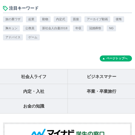
注目キーワード
旅の裏ワザ
起業
動物
内定式
面接
アーカイブ動画
後悔
胸キュン
公務員
新社会人白書2018
年収
冠婚葬祭
NG
アドバイス
ゲーム
ページトップへ
社会人ライフ
ビジネスマナー
内定・入社
卒業・卒業旅行
お金の知識