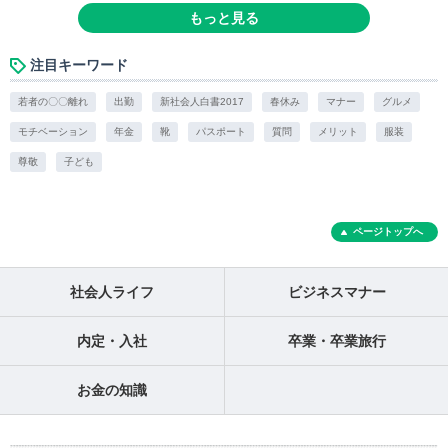
もっと見る
注目キーワード
若者の〇〇離れ
出勤
新社会人白書2017
春休み
マナー
グルメ
モチベーション
年金
靴
パスポート
質問
メリット
服装
尊敬
子ども
ページトップへ
社会人ライフ
ビジネスマナー
内定・入社
卒業・卒業旅行
お金の知識