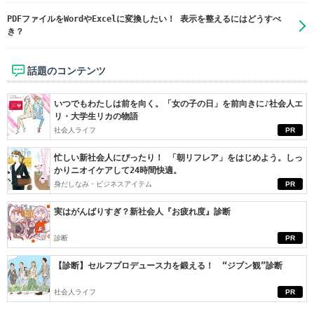
PDFファイルをWordやExcelに変換したい！ 表示を整えるにはどうすべ
き？
話題のコンテンツ
いつでもわたしは前を向く。「女の子の日」を前向きに♪社会人エ
リ・大学生リカの物語
社会人ライフ
PR
忙しい新社会人にぴったり！ 「朝リフレア」をはじめよう。しっ
かりニオイケアして24時間快適。
身だしなみ・ビジネスアイテム
PR
実はがんばりすぎ？新社会人『お疲れ度』診断
診断
PR
【診断】セルフプロデュース力を鍛える！ “ジブン観”診断
社会人ライフ
PR