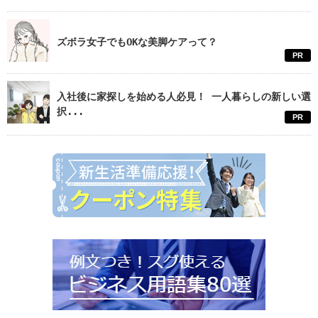
ズボラ女子でもOKな美脚ケアって？
PR
入社後に家探しを始める人必見！ 一人暮らしの新しい選
択...
PR