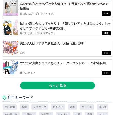
あなたの“なりたい”社会人像は？ お仕事バッグ選びから始める
新生活
身だしなみ・ビジネスアイテム
PR
忙しい新社会人にぴったり！ 「朝リフレア」をはじめよう。しっ
かりニオイケアして24時間快適。
身だしなみ・ビジネスアイテム
PR
実はがんばりすぎ？新社会人『お疲れ度』診断
診断
PR
ウワサの真実がここにある！？ クレジットカードの都市伝説
社会人ライフ
PR
もっと見る
注目キーワード
生活習慣
留学
テクニック
付き合い
読書
ニュース
食べ物
旅の裏ワザ
二日酔い
無駄遣い
おすすめ
出勤
感謝
マンガ