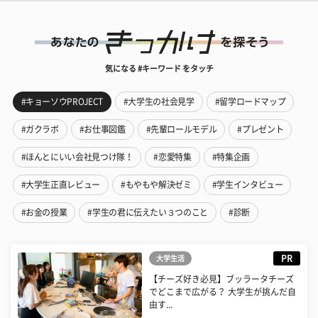
気になる #キーワード をタッチ
#キョーソウPROJECT
#大学生の社会見学
#留学ロードマップ
#ガクラボ
#お仕事図鑑
#先輩ロールモデル
#プレゼント
#ほんとにいい会社見つけ隊！
#恋愛特集
#特集企画
#大学生正直レビュー
#もやもや解決ゼミ
#学生インタビュー
#お金の授業
#学生の君に伝えたい３つのこと
#診断
PR
大学生活
【チーズ好き必見】ブッラータチーズ
でどこまで広がる？ 大学生が挑んだ自
由す...