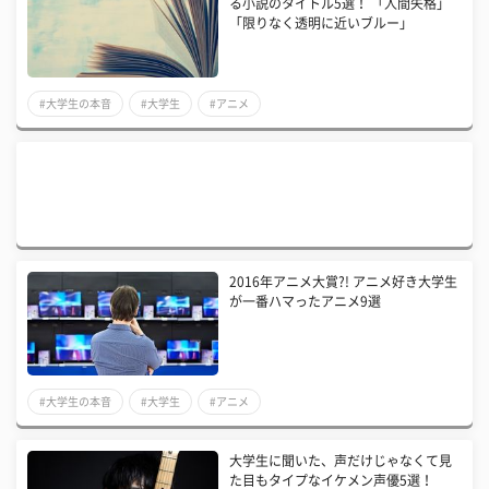
る小説のタイトル5選！ 「人間失格」
「限りなく透明に近いブルー」
#大学生の本音
#大学生
#アニメ
2016年アニメ大賞?! アニメ好き大学生
が一番ハマったアニメ9選
#大学生の本音
#大学生
#アニメ
大学生に聞いた、声だけじゃなくて見
た目もタイプなイケメン声優5選！