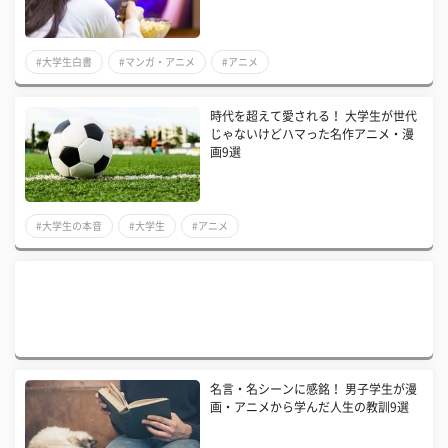
#大学生白書
#マンガ・アニメ
#アニメ
時代を超えて愛される！ 大学生が世代
じゃないけどハマった名作アニメ・漫
画9選
#大学生の本音
#大学生
#アニメ
名言・名シーンに感銘！ 男子学生が漫
画・アニメから学んだ人生の教訓9選