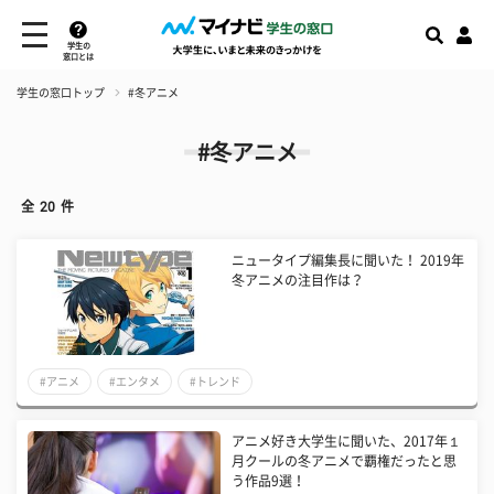
学生の
窓口とは
学生の窓口トップ
#冬アニメ
#冬アニメ
全
20
件
ニュータイプ編集長に聞いた！ 2019年
冬アニメの注目作は？
#アニメ
#エンタメ
#トレンド
アニメ好き大学生に聞いた、2017年１
月クールの冬アニメで覇権だったと思
う作品9選！