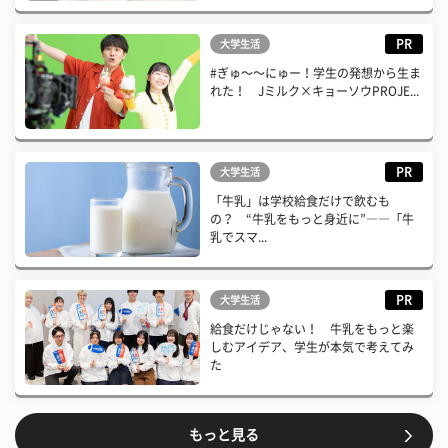
PR
大学生活
#ぎゅ〜〜にゅー！学生の発想から生ま
れた！ Jミルク×キョーソウPROJE...
PR
大学生活
「牛乳」は学校給食だけで飲むも
の？ “牛乳をもっと身近に”――「牛
乳でスマ...
PR
大学生活
給食だけじゃない！ 牛乳をもっと楽
しむアイデア、学生が本気で考えてみ
た
もっと見る