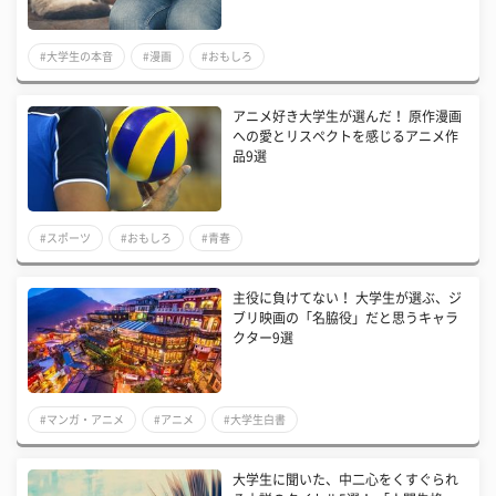
#大学生の本音
#漫画
#おもしろ
アニメ好き大学生が選んだ！ 原作漫画
への愛とリスペクトを感じるアニメ作
品9選
#スポーツ
#おもしろ
#青春
主役に負けてない！ 大学生が選ぶ、ジ
ブリ映画の「名脇役」だと思うキャラ
クター9選
#マンガ・アニメ
#アニメ
#大学生白書
大学生に聞いた、中二心をくすぐられ