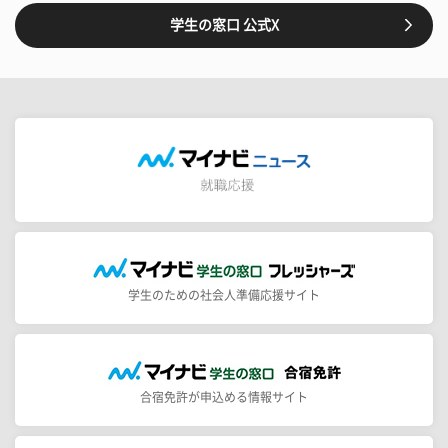
学生の窓口 公式X
学生のための社会人準備応援サイト
合宿免許が申込める情報サイト