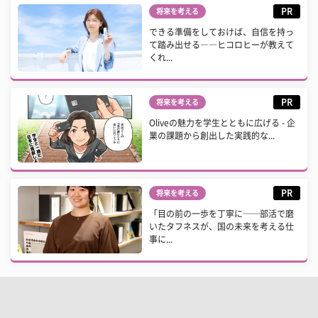
PR
将来を考える
できる準備をしておけば、自信を持っ
て踏み出せる――ヒコロヒーが教えて
くれ...
PR
将来を考える
Oliveの魅力を学生とともに広げる - 企
業の課題から創出した実践的な...
PR
将来を考える
「目の前の一歩を丁寧に──部活で磨
いたタフネスが、国の未来を考える仕
事に...