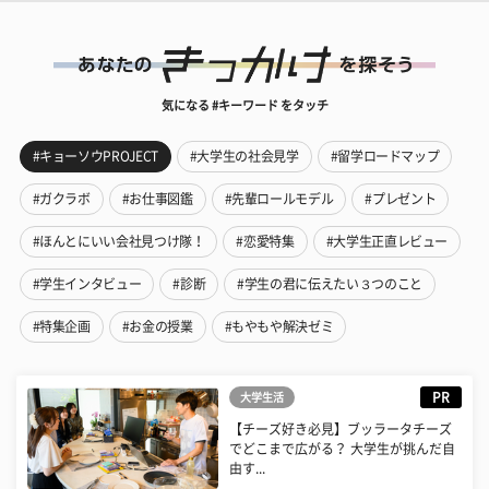
気になる #キーワード をタッチ
#キョーソウPROJECT
#大学生の社会見学
#留学ロードマップ
#ガクラボ
#お仕事図鑑
#先輩ロールモデル
#プレゼント
#ほんとにいい会社見つけ隊！
#恋愛特集
#大学生正直レビュー
#学生インタビュー
#診断
#学生の君に伝えたい３つのこと
#特集企画
#お金の授業
#もやもや解決ゼミ
PR
大学生活
【チーズ好き必見】ブッラータチーズ
でどこまで広がる？ 大学生が挑んだ自
由す...