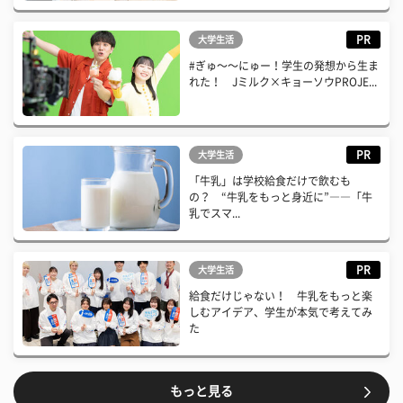
PR
大学生活
#ぎゅ〜〜にゅー！学生の発想から生ま
れた！ Jミルク×キョーソウPROJE...
PR
大学生活
「牛乳」は学校給食だけで飲むも
の？ “牛乳をもっと身近に”――「牛
乳でスマ...
PR
大学生活
給食だけじゃない！ 牛乳をもっと楽
しむアイデア、学生が本気で考えてみ
た
もっと見る