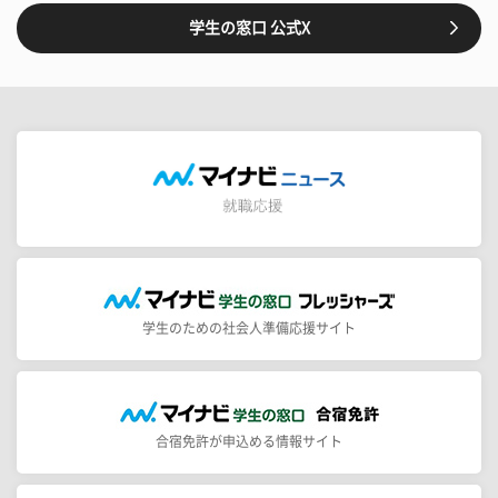
学生の窓口 公式X
学生のための社会人準備応援サイト
合宿免許が申込める情報サイト