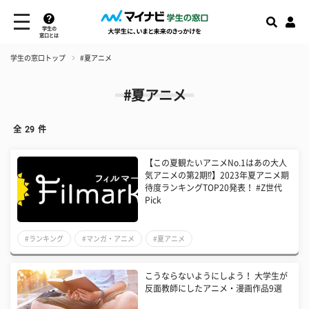
学生の
窓口とは
学生の窓口トップ
#夏アニメ
#夏アニメ
全
29
件
【この夏観たいアニメNo.1はあの大人
気アニメの第2期⁉】2023年夏アニメ期
待度ランキングTOP20発表！ #Z世代
Pick
#ランキング
#マンガ・アニメ
#夏アニメ
こうならないようにしよう！ 大学生が
反面教師にしたアニメ・漫画作品9選