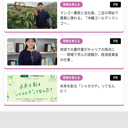
PR
将来を考える
マンゴー農家と会社員、二足の草鞋で
農業に携わる。「沖縄ゴールデンマン
ゴー...
PR
将来を考える
地域での農作業がキャリアの原点に
──現場で学んだ経験が、経済産業省
の仕事...
PR
将来を考える
未来を創る「シャカカチ」ってなん
だ？