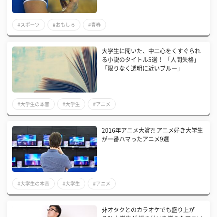
#スポーツ
#おもしろ
#青春
大学生に聞いた、中二心をくすぐられ
る小説のタイトル5選！ 「人間失格」
「限りなく透明に近いブルー」
#大学生の本音
#大学生
#アニメ
2016年アニメ大賞?! アニメ好き大学生
が一番ハマったアニメ9選
#大学生の本音
#大学生
#アニメ
非オタクとのカラオケでも盛り上が