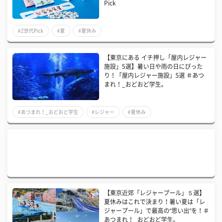
Pick
#Z世代Pick
#夏
#夏休み
【東京にある イチ押し「屋内レジャー
施設」5選】暑い日や雨の日にぴった
り！「屋内レジャー施設」5選 ＃あつ
まれ！_おどおど学生。
#あつまれ！_おどおど学生
#レジャー
#夏休み
【東京近郊「レジャープール」５選】
夏休みはこれで決まり！暑い夏は「レ
ジャープール」で最高の"思い出"を！＃
あつまれ！_おどおど学生。