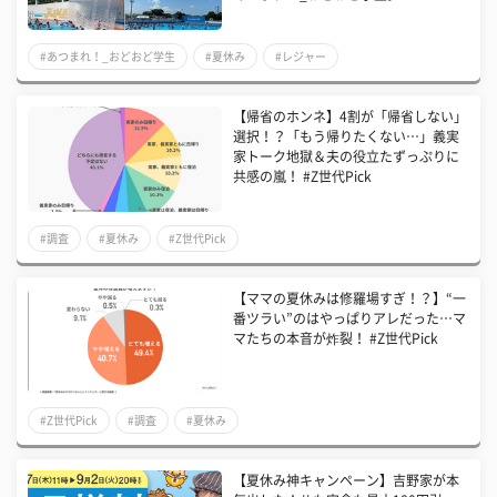
#あつまれ！_おどおど学生
#夏休み
#レジャー
【帰省のホンネ】4割が「帰省しない」
選択！？「もう帰りたくない…」義実
家トーク地獄＆夫の役立たずっぷりに
共感の嵐！ #Z世代Pick
#調査
#夏休み
#Z世代Pick
【ママの夏休みは修羅場すぎ！？】“一
番ツラい”のはやっぱりアレだった…マ
マたちの本音が炸裂！ #Z世代Pick
#Z世代Pick
#調査
#夏休み
【夏休み神キャンペーン】吉野家が本