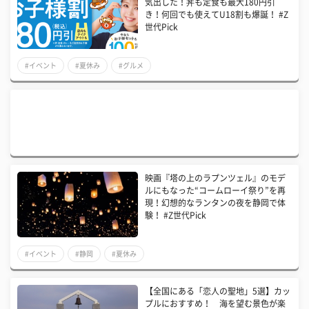
気出した！丼も定食も最大180円引
き！何回でも使えてU18割も爆誕！ #Z
世代Pick
#イベント
#夏休み
#グルメ
映画『塔の上のラプンツェル』のモデ
ルにもなった“コームローイ祭り”を再
現！幻想的なランタンの夜を静岡で体
験！ #Z世代Pick
#イベント
#静岡
#夏休み
【全国にある「恋人の聖地」5選】カッ
プルにおすすめ！ 海を望む景色が楽