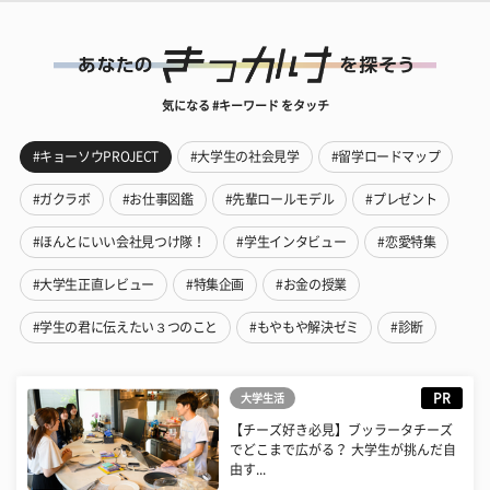
気になる #キーワード をタッチ
#キョーソウPROJECT
#大学生の社会見学
#留学ロードマップ
#ガクラボ
#お仕事図鑑
#先輩ロールモデル
#プレゼント
#ほんとにいい会社見つけ隊！
#学生インタビュー
#恋愛特集
#大学生正直レビュー
#特集企画
#お金の授業
#学生の君に伝えたい３つのこと
#もやもや解決ゼミ
#診断
PR
大学生活
【チーズ好き必見】ブッラータチーズ
でどこまで広がる？ 大学生が挑んだ自
由す...