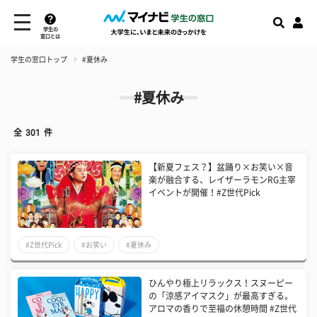
学生の
窓口とは
学生の窓口トップ
#夏休み
#夏休み
全
301
件
【新夏フェス？】盆踊り×お笑い×音
楽が融合する、レイザーラモンRG主宰
イベントが開催！#Z世代Pick
#Z世代Pick
#お笑い
#夏休み
ひんやり極上リラックス！スヌーピー
の「涼感アイマスク」が最高すぎる。
アロマの香りで至福の休憩時間 #Z世代