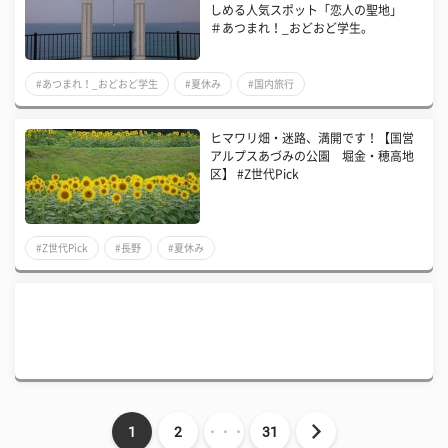
しめる人気スポット「恋人の聖地」
＃あつまれ！_おどおど学生。
#あつまれ！_おどおど学生
#夏休み
#国内旅行
ヒマワリ畑・迷路、満開です！【国営
アルプスあづみの公園 堀金・穂高地
区】 #Z世代Pick
#Z世代Pick
#長野
#夏休み
1
2
・・・
31