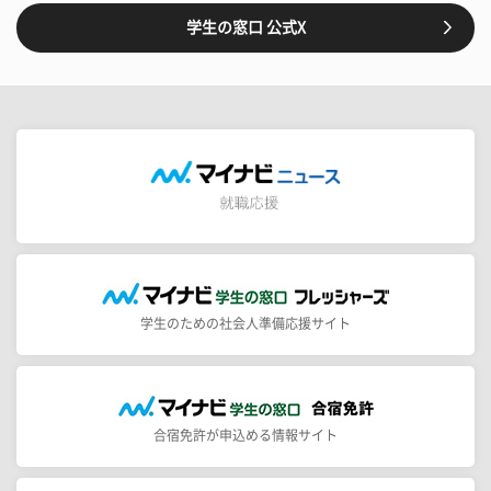
学生の窓口 公式X
学生のための社会人準備応援サイト
合宿免許が申込める情報サイト