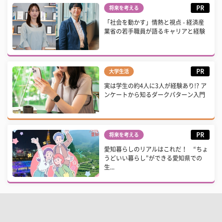
PR
将来を考える
「社会を動かす」情熱と視点 - 経済産
業省の若手職員が語るキャリアと経験
PR
大学生活
実は学生の約4人に3人が経験あり!? ア
ンケートから知るダークパターン入門
PR
将来を考える
愛知暮らしのリアルはこれだ！ “ちょ
うどいい暮らし”ができる愛知県での
生...