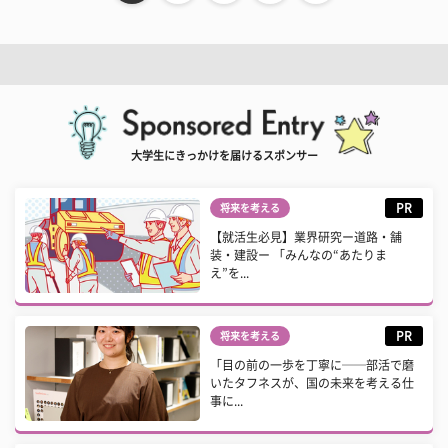
大学生にきっかけを届けるスポンサー
PR
将来を考える
【就活生必見】業界研究ー道路・舗
装・建設ー 「みんなの“あたりま
え”を...
PR
将来を考える
「目の前の一歩を丁寧に──部活で磨
いたタフネスが、国の未来を考える仕
事に...