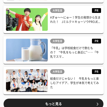
PR
大学生活
#ぎゅ〜〜にゅー！学生の発想から生ま
れた！ Jミルク×キョーソウPROJE...
PR
大学生活
「牛乳」は学校給食だけで飲むも
の？ “牛乳をもっと身近に”――「牛
乳でスマ...
PR
大学生活
給食だけじゃない！ 牛乳をもっと楽
しむアイデア、学生が本気で考えてみ
た
もっと見る