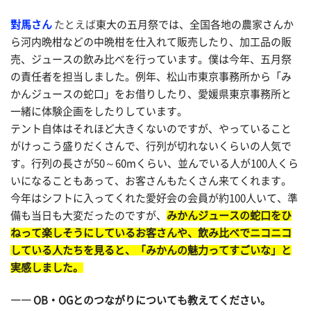
對馬さん
たとえば
東大の五月祭では、全国各地の農家さんか
ら河内晩柑などの中晩柑を仕入れて販売したり、加工品の販
売、ジュースの飲み比べを行っています。僕は今年、五月祭
の責任者を担当しました。例年、松山市東京事務所から「み
かんジュースの蛇口」をお借りしたり、愛媛県東京事務所と
一緒に体験企画をしたりしています。
テント自体はそれほど大きくないのですが、やっていること
がけっこう盛りだくさんで、行列が切れないくらいの人気で
す。行列の長さが50～60mくらい、並んでいる人が100人くら
いになることもあって、お客さんもたくさん来てくれます。
今年はシフトに入ってくれた愛好会の会員が約100人いて、準
備も当日も大変だったのですが、
みかんジュースの蛇口をひ
ねって楽しそうにしているお客さんや、飲み比べでニコニコ
している人たちを見ると、「みかんの魅力ってすごいな」と
実感しました。
―― OB・OGとのつながりについても教えてください。