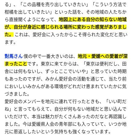
る」、「この品種を売り出していきたい」「こういう方法で
柑橘を出していきたい」といった話を、その地域の人たちか
ら直接聞くようになって、
地図上にある自分の知らない地域
が、自分が身近に感じられる場所に変わった感覚がありまし
た。
これは、愛好会に入ったからこそ得られた変化だと思い
ます。
對馬さん
僕の中で一番大きいのは、
地元・愛媛への愛着が深
まったこと
です。東京に来てからは、「東京は便利だし、田
舎には何もないし、ずっとここでいいや」と思っていた時期
もあったのですが、みかん愛好会の活動を通じて、当たり前
においしいみかんがある環境がどれだけ恵まれていたかに気
づきました。
愛好会のメンバーを地元に連れて行ったときも、「いい町だ
ね」と言ってもらえて、自分が何もない地域だと思い込んで
いただけで、本当は魅力がたくさんあったのだなと再認識し
ました。今は愛媛県人会の青年部にも入っていて、いつか地
元に恩返ししたいという気持ちも強くなっています。