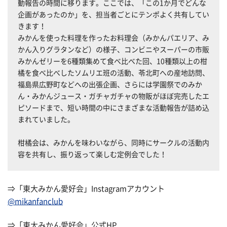
動報告の時間に移ります。ここでは、「この1か月でどんな
企画があったのか」を、担当者ごとにテンポよく共有してい
きます！
みかんを使った料理を作ったお料理会（みかんパエリア、み
かん入りグラタンなど）の様子、コンビニやスーパーの市販
みかんゼリーを6種類集めて食べ比べた回、10種類以上の柑
橘を食べ比べしたソムリエ班の活動、苓北町への産地訪問、
福島県広野町などへの出張企画、さらには学園祭でのみか
ん・みかんジュース・ガチャガチャの物販がほぼ完売したエ
ピソードまで、短い時間の中にさまざまな活動報告が詰め込
まれていました。
柑橘会は、みかんを味わいながら、同時にサークルの活動内
容を共有し、振り返って楽しむ定例会でした！
⇒「東大みかん愛好会」Instagramアカウント
@mikanfanclub
⇒「東大みかん愛好会」公式HP