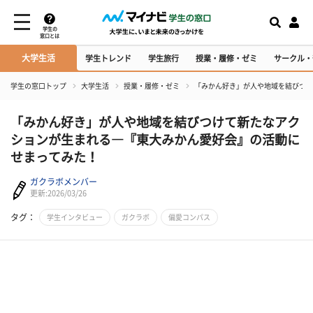
学生の
窓口とは
大学生活
学生トレンド
学生旅行
授業・履修・ゼミ
サークル・
学生の窓口トップ
大学生活
授業・履修・ゼミ
「みかん好き」が人や地域を結びつけ
「みかん好き」が人や地域を結びつけて新たなアク
ションが生まれる―『東大みかん愛好会』の活動に
せまってみた！
ガクラボメンバー
更新:2026/03/26
タグ：
学生インタビュー
ガクラボ
偏愛コンパス