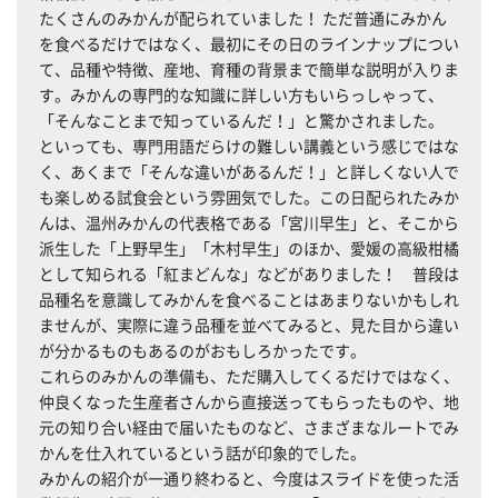
たくさんのみかんが配られていました！ ただ普通にみかん
を食べるだけではなく、最初にその日のラインナップについ
て、品種や特徴、産地、育種の背景まで簡単な説明が入りま
す。みかんの専門的な知識に詳しい方もいらっしゃって、
「そんなことまで知っているんだ！」と驚かされました。
といっても、専門用語だらけの難しい講義という感じではな
く、あくまで「そんな違いがあるんだ！」と詳しくない人で
も楽しめる試食会という雰囲気でした。この日配られたみか
んは、温州みかんの代表格である「宮川早生」と、そこから
派生した「上野早生」「木村早生」のほか、愛媛の高級柑橘
として知られる「紅まどんな」などがありました！ 普段は
品種名を意識してみかんを食べることはあまりないかもしれ
ませんが、実際に違う品種を並べてみると、見た目から違い
が分かるものもあるのがおもしろかったです。
これらのみかんの準備も、ただ購入してくるだけではなく、
仲良くなった生産者さんから直接送ってもらったものや、地
元の知り合い経由で届いたものなど、さまざまなルートでみ
かんを仕入れているという話が印象的でした。
みかんの紹介が一通り終わると、今度はスライドを使った活