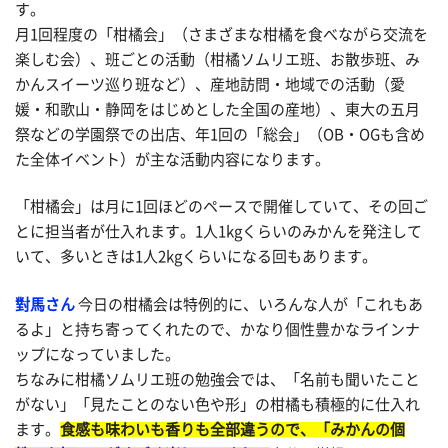
す。
月1回程度の「柑橘会」（さまざまな柑橘を食べながら交流を
楽しむ会）、班ごとの活動（柑橘ソムリエ班、お散歩班、み
かんスイーツ巡り班など）、産地訪問・地域での活動（愛
媛・和歌山・静岡をはじめとした全国の産地）、東大の五月
祭などの学園祭での出店、年1回の「総会」（OB・OGも含め
た全体イベント）が主な活動内容になります。
「柑橘会」は月に1回ほどのペースで開催していて、その回ご
とに担当者が仕入れます。1人1kgくらいのみかんを発注して
いて、多いときは1人2kgくらいになる回もあります。
對馬さん
今日の柑橘会は特例的に、いろんな人が「これもあ
るよ」と持ち寄ってくれたので、かなり個性豊かなラインナ
ップになっていました。
ちなみに柑橘ソムリエ班の勉強会では、「名前も聞いたこと
がない」「見たことのない色や形」の柑橘も積極的に仕入れ
ます。
食感も味わいも香りも全部違うので、「みかんの個