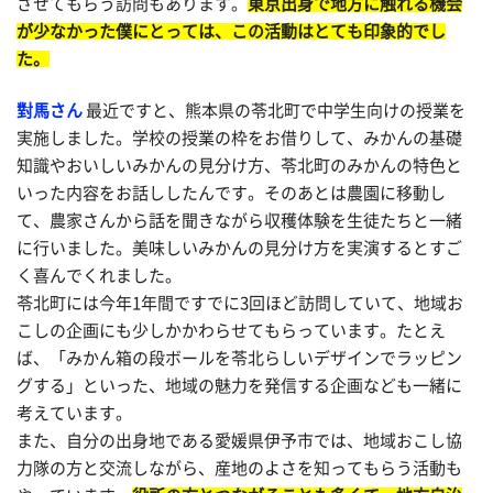
させてもらう訪問もあります。
東京出身で地方に触れる機会
が少なかった僕にとっては、この活動はとても印象的でし
た。
對馬さん
最近ですと、熊本県の苓北町で中学生向けの授業を
実施しました。学校の授業の枠をお借りして、みかんの基礎
知識やおいしいみかんの見分け方、苓北町のみかんの特色と
いった内容をお話ししたんです。そのあとは農園に移動し
て、農家さんから話を聞きながら収穫体験を生徒たちと一緒
に行いました。美味しいみかんの見分け方を実演するとすご
く喜んでくれました。
苓北町には今年1年間ですでに3回ほど訪問していて、地域お
こしの企画にも少しかかわらせてもらっています。たとえ
ば、「みかん箱の段ボールを苓北らしいデザインでラッピン
グする」といった、地域の魅力を発信する企画なども一緒に
考えています。
また、自分の出身地である愛媛県伊予市では、地域おこし協
力隊の方と交流しながら、産地のよさを知ってもらう活動も