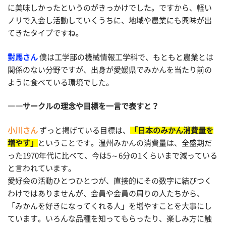
に美味しかったというのがきっかけでした。ですから、軽い
ノリで入会し活動していくうちに、地域や農業にも興味が出
てきたタイプですね。
對馬さん
僕は工学部の機械情報工学科で、もともと農業とは
関係のない分野ですが、出身が愛媛県でみかんを当たり前の
ように食べている環境でした。
――サークルの理念や目標を一言で表すと？
小川さん
ずっと掲げている目標は、
「日本のみかん消費量を
増やす」
ということです。温州みかんの消費量は、全盛期だ
った1970年代に比べて、今は5～6分の1くらいまで減っている
と言われています。
愛好会の活動ひとつひとつが、直接的にその数字に結びつく
わけではありませんが、会員や会員の周りの人たちから、
「みかんを好きになってくれる人」を増やすことを大事にし
ています。いろんな品種を知ってもらったり、楽しみ方に触