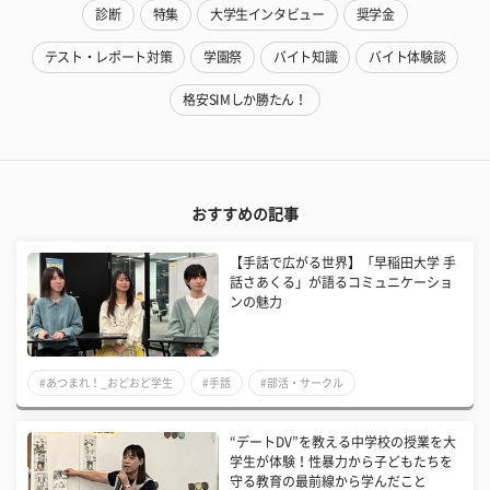
診断
特集
大学生インタビュー
奨学金
テスト・レポート対策
学園祭
バイト知識
バイト体験談
格安SIMしか勝たん！
おすすめの記事
【手話で広がる世界】「早稲田大学 手
話さあくる」が語るコミュニケーショ
ンの魅力
#あつまれ！_おどおど学生
#手話
#部活・サークル
“デートDV”を教える中学校の授業を大
学生が体験！性暴力から子どもたちを
守る教育の最前線から学んだこと