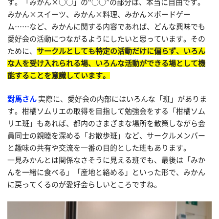
す。「みかん×○○」の“○○”の部分は、本当に自由です。
みかん×スイーツ、みかん×料理、みかん×ボードゲー
ム……など、みかんに関する内容であれば、どんな興味でも
愛好会の活動につながるようにしたいと思っています。その
ために、
サークルとしても特定の活動だけに偏らず、いろん
な人を受け入れられる場、いろんな活動ができる場として機
能することを意識しています。
對馬さん
実際に、愛好会の内部にはいろんな「班」がありま
す。柑橘ソムリエの取得を目指して勉強会をする「柑橘ソム
リエ班」もあれば、都内のさまざまな場所を散策しながら会
員同士の親睦を深める「お散歩班」など、サークルメンバー
と趣味の共有や交流を一番の目的とした班もあります。
一見みかんとは関係なさそうに見える班でも、最後は「みか
んを一緒に食べる」「産地と絡める」といった形で、みかん
に戻ってくるのが愛好会らしいところですね。