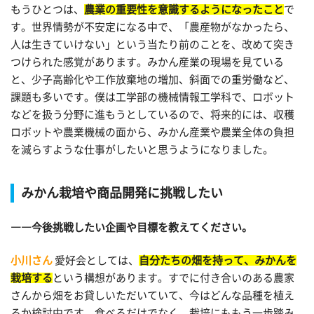
もうひとつは、
農業の重要性を意識するようになったこと
で
す。世界情勢が不安定になる中で、「農産物がなかったら、
人は生きていけない」という当たり前のことを、改めて突き
つけられた感覚があります。みかん産業の現場を見ている
と、少子高齢化や工作放棄地の増加、斜面での重労働など、
課題も多いです。僕は工学部の機械情報工学科で、ロボット
などを扱う分野に進もうとしているので、将来的には、収穫
ロボットや農業機械の面から、みかん産業や農業全体の負担
を減らすような仕事がしたいと思うようになりました。
みかん栽培や商品開発に挑戦したい
――今後挑戦したい企画や目標を教えてください。
小川さん
愛好会としては、
自分たちの畑を持って、みかんを
栽培する
という構想があります。すでに付き合いのある農家
さんから畑をお貸しいただいていて、今はどんな品種を植え
るか検討中です。食べるだけでなく、栽培にももう一歩踏み