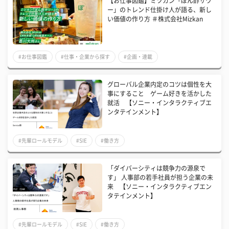
【お仕事図鑑】ミツカン「ぽん酢サワ
ー」のトレンド仕掛け人が語る、新し
い価値の作り方 ＃株式会社Mizkan
#お仕事図鑑
#仕事・企業から探す
#企画・連載
グローバル企業内定のコツは個性を大
事にすること ゲーム好きを活かした
就活 【ソニー・インタラクティブエ
ンタテインメント】
#先輩ロールモデル
#SIE
#働き方
「ダイバーシティは競争力の源泉で
す」 人事部の若手社員が担う企業の未
来 【ソニー・インタラクティブエン
タテインメント】
#先輩ロールモデル
#SIE
#働き方