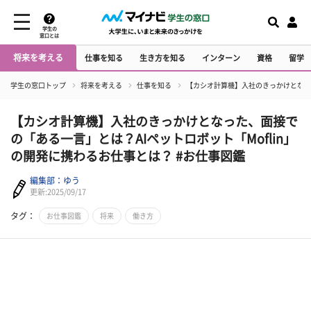
学生の
窓口とは
将来を考える
仕事を知る
生き方を知る
インターン
資格
留学
学生の窓口トップ
将来を考える
仕事を知る
【カシオ計算機】入社のきっかけとなった
【カシオ計算機】入社のきっかけとなった、面接で
の「ある一言」とは？AIペットロボット「Moflin」
の開発に携わるお仕事とは？ #お仕事図鑑
編集部：ゆう
更新:2025/09/17
タグ：
お仕事図鑑
将来
働き方