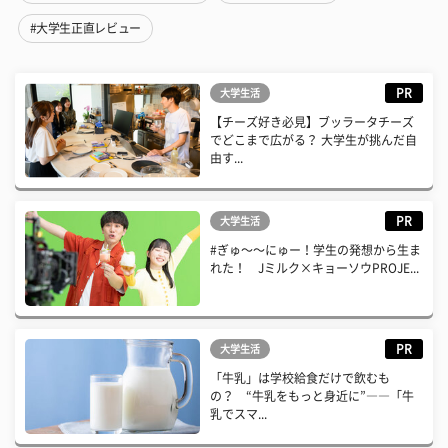
#大学生正直レビュー
PR
大学生活
【チーズ好き必見】ブッラータチーズ
でどこまで広がる？ 大学生が挑んだ自
由す...
PR
大学生活
#ぎゅ〜〜にゅー！学生の発想から生ま
れた！ Jミルク×キョーソウPROJE...
PR
大学生活
「牛乳」は学校給食だけで飲むも
の？ “牛乳をもっと身近に”――「牛
乳でスマ...