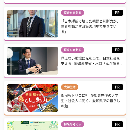
PR
将来を考える
「日本縦断で培った視野と判断力が、
世界を動かす政策の現場で生きてい
る」
PR
将来を考える
見えない現場に光を当て、日本社会を
支える - 経済産業省・水口さんが語る...
PR
大学生活
都民もトリコに⁉ 愛知県在住の大学
生・社会人に聞く、愛知県での暮らし
の魅...
PR
将来を考える