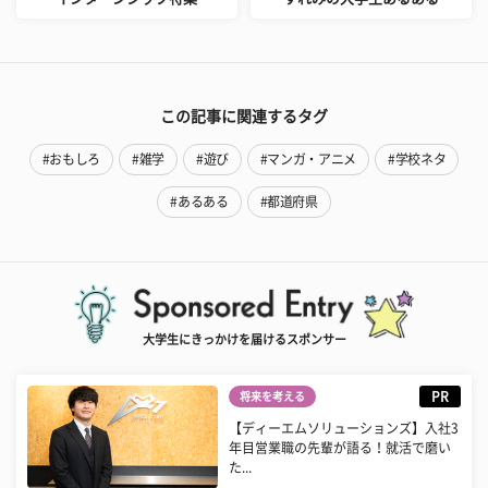
この記事に関連するタグ
#おもしろ
#雑学
#遊び
#マンガ・アニメ
#学校ネタ
#あるある
#都道府県
大学生にきっかけを届けるスポンサー
PR
将来を考える
【ディーエムソリューションズ】入社3
年目営業職の先輩が語る！就活で磨い
た...