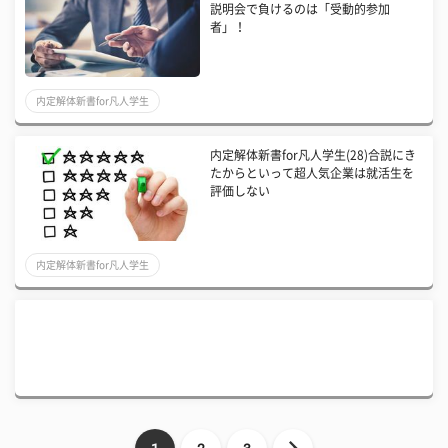
説明会で負けるのは「受動的参加
者」！
内定解体新書for凡人学生
内定解体新書for凡人学生(28)合説にき
たからといって超人気企業は就活生を
評価しない
内定解体新書for凡人学生