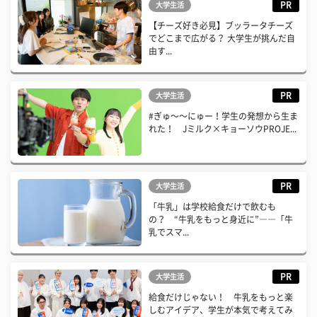
PR
大学生活
【チーズ好き必見】ブッラータチーズ
でどこまで広がる？ 大学生が挑んだ自
由す...
PR
大学生活
#ぎゅ〜〜にゅー！学生の発想から生ま
れた！ Jミルク×キョーソウPROJE...
PR
大学生活
「牛乳」は学校給食だけで飲むも
の？ “牛乳をもっと身近に”――「牛
乳でスマ...
PR
大学生活
給食だけじゃない！ 牛乳をもっと楽
しむアイデア、学生が本気で考えてみ