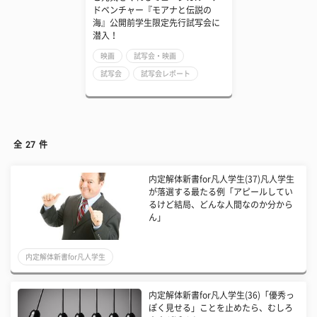
ドベンチャー『モアナと伝説の
海』公開前学生限定先行試写会に
潜入！
映画
試写会・映画
試写会
試写会レポート
全
27
件
内定解体新書for凡人学生(37)凡人学生
が落選する最たる例「アピールしてい
るけど結局、どんな人間なのか分から
ん」
内定解体新書for凡人学生
内定解体新書for凡人学生(36)「優秀っ
ぽく見せる」ことを止めたら、むしろ