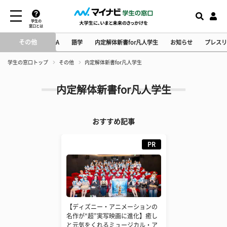
学生の
窓口とは
その他
ベント
大学生活Q&A
語学
内定解体新書for凡人学生
お知らせ
プレスリ
学生の窓口トップ
その他
内定解体新書for凡人学生
内定解体新書for凡人学生
おすすめ記事
PR
【ディズニー・アニメーションの
名作が“超”実写映画に進化】癒し
と元気をくれるミュージカル・ア