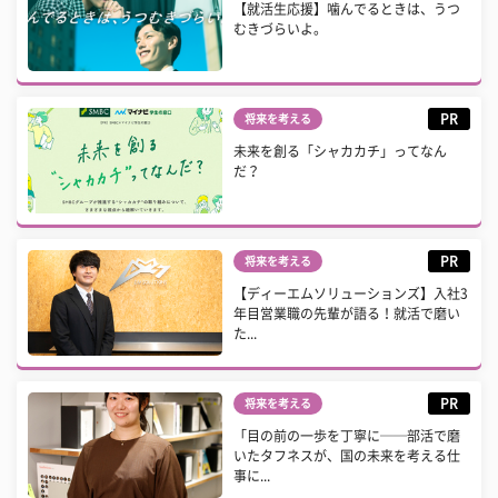
【就活生応援】噛んでるときは、うつ
むきづらいよ。
PR
将来を考える
未来を創る「シャカカチ」ってなん
だ？
PR
将来を考える
【ディーエムソリューションズ】入社3
年目営業職の先輩が語る！就活で磨い
た...
PR
将来を考える
「目の前の一歩を丁寧に──部活で磨
いたタフネスが、国の未来を考える仕
事に...