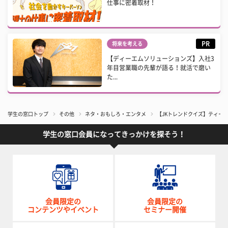
仕事に密着取材！
PR
将来を考える
【ディーエムソリューションズ】入社3
年目営業職の先輩が語る！就活で磨い
た...
学生の窓口トップ
その他
ネタ・おもしろ・エンタメ
【JKトレンドクイズ】ティー
学生の窓口会員になってきっかけを探そう！
会員限定の
会員限定の
コンテンツやイベント
セミナー開催