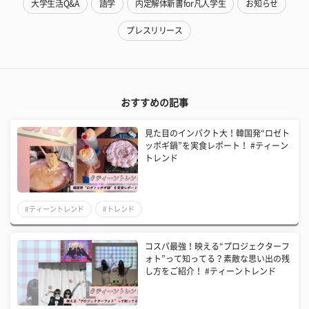
大学生活Q&A
語学
内定解体新書for凡人学生
お知らせ
プレスリリース
おすすめの記事
見た目のインパクト大！韓国発“ロゼト
ッポギ鍋”を実食レポート！ #ティーン
トレンド
#ティーントレンド
#トレンド
コスパ最強！映える“プロジェクターフ
ォト”って知ってる？素敵な思い出の残
し方をご紹介！ #ティーントレンド