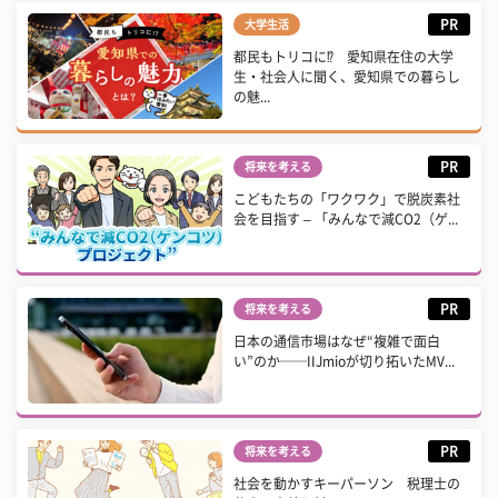
PR
大学生活
都民もトリコに⁉ 愛知県在住の大学
生・社会人に聞く、愛知県での暮らし
の魅...
PR
将来を考える
こどもたちの「ワクワク」で脱炭素社
会を目指す – 「みんなで減CO2（ゲ...
PR
将来を考える
日本の通信市場はなぜ“複雑で面白
い”のか──IIJmioが切り拓いたMV...
PR
将来を考える
社会を動かすキーパーソン 税理士の