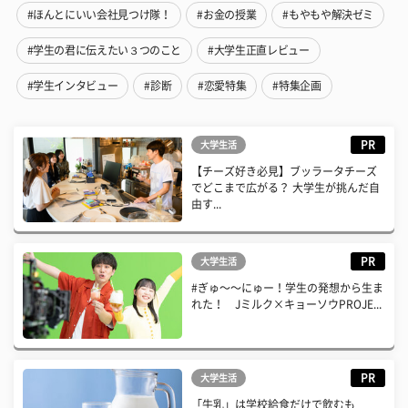
#ほんとにいい会社見つけ隊！
#お金の授業
#もやもや解決ゼミ
#学生の君に伝えたい３つのこと
#大学生正直レビュー
#学生インタビュー
#診断
#恋愛特集
#特集企画
PR
大学生活
【チーズ好き必見】ブッラータチーズ
でどこまで広がる？ 大学生が挑んだ自
由す...
PR
大学生活
#ぎゅ〜〜にゅー！学生の発想から生ま
れた！ Jミルク×キョーソウPROJE...
PR
大学生活
「牛乳」は学校給食だけで飲むも