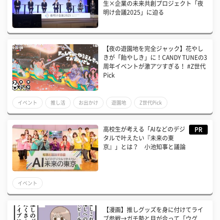
生×企業の未来共創プロジェクト「夜
明け会議2025」に迫る
【夜の遊園地を完全ジャック】花やし
きが「飴やしき」に！CANDY TUNEの3
周年イベントが激アツすぎる！ #Z世代
Pick
イベント
推し活
お出かけ
遊園地
Z世代Pick
高校生が考える「AIなどのデジ
PR
タルで叶えたい『未来の東
京』」とは？ 小池知事と議論
イベント
【漫画】推しグッズを身に付けてライ
ブ参戦→ガチ勢と目が合って「ウグ