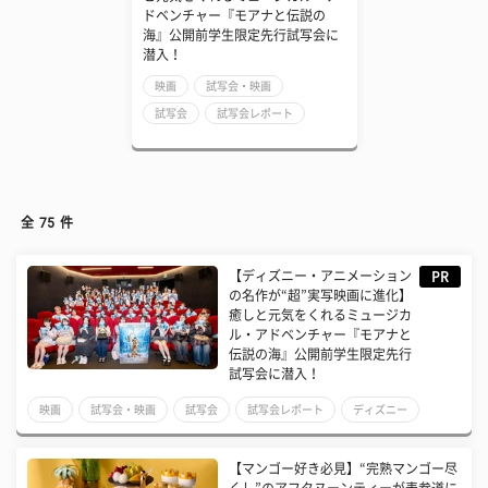
ドベンチャー『モアナと伝説の
海』公開前学生限定先行試写会に
潜入！
映画
試写会・映画
試写会
試写会レポート
全
75
件
【ディズニー・アニメーション
PR
の名作が“超”実写映画に進化】
癒しと元気をくれるミュージカ
ル・アドベンチャー『モアナと
伝説の海』公開前学生限定先行
試写会に潜入！
映画
試写会・映画
試写会
試写会レポート
ディズニー
大学生
高校生
【マンゴー好き必見】“完熟マンゴー尽