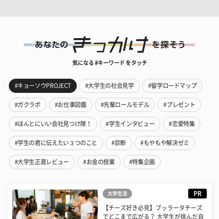
気になる #キーワード をタッチ
#キョーソウPROJECT
#大学生の社会見学
#留学ロードマップ
#ガクラボ
#お仕事図鑑
#先輩ロールモデル
#プレゼント
#ほんとにいい会社見つけ隊！
#学生インタビュー
#恋愛特集
#学生の君に伝えたい３つのこと
#診断
#もやもや解決ゼミ
#大学生正直レビュー
#お金の授業
#特集企画
PR
大学生活
【チーズ好き必見】ブッラータチーズ
でどこまで広がる？ 大学生が挑んだ自