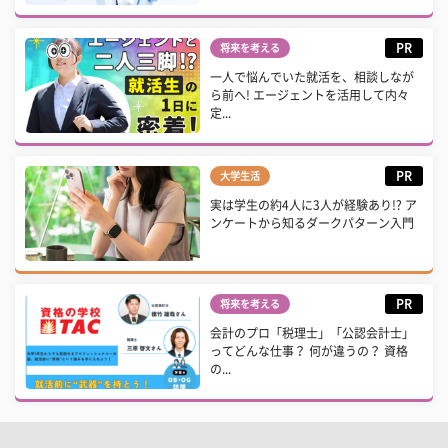
PR
将来を考える
一人で悩んでいた就活を、相談しなが
ら前へ! エージェントを活用して内々
定...
PR
大学生活
実は学生の約4人に3人が経験あり!? ア
ンケートから知るダークパターン入門
PR
将来を考える
会計のプロ「税理士」「公認会計士」
ってどんな仕事？ 何が違うの？ 資格
の...