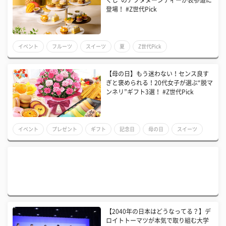
くし”のアフタヌーンティーが表参道に
登場！ #Z世代Pick
イベント
フルーツ
スイーツ
夏
Z世代Pick
【母の日】もう迷わない！センス良す
ぎと褒められる！20代女子が選ぶ“脱マ
ンネリ”ギフト3選！ #Z世代Pick
イベント
プレゼント
ギフト
記念日
母の日
スイーツ
Z世代Pick
【2040年の日本はどうなってる？】デ
ロイトトーマツが本気で取り組む大学