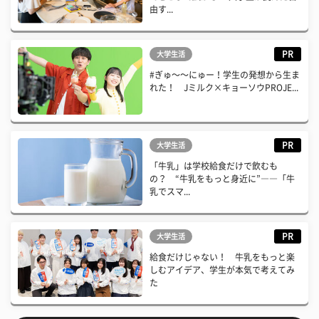
由す...
PR
大学生活
#ぎゅ〜〜にゅー！学生の発想から生ま
れた！ Jミルク×キョーソウPROJE...
PR
大学生活
「牛乳」は学校給食だけで飲むも
の？ “牛乳をもっと身近に”――「牛
乳でスマ...
PR
大学生活
給食だけじゃない！ 牛乳をもっと楽
しむアイデア、学生が本気で考えてみ
た