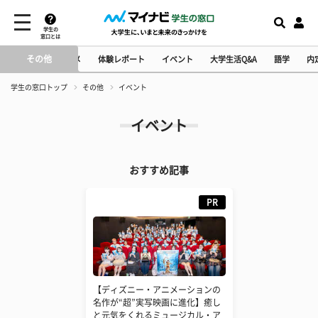
学生の
窓口とは
その他
タ・おもしろ・エンタメ
体験レポート
イベント
大学生活Q&A
語学
内
学生の窓口トップ
その他
イベント
イベント
おすすめ記事
PR
【ディズニー・アニメーションの
名作が“超”実写映画に進化】癒し
と元気をくれるミュージカル・ア