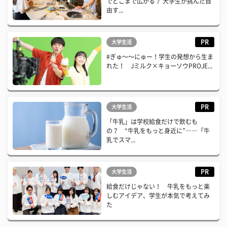
でどこまで広がる？ 大学生が挑んだ自
由す...
PR
大学生活
#ぎゅ〜〜にゅー！学生の発想から生ま
れた！ Jミルク×キョーソウPROJE...
PR
大学生活
「牛乳」は学校給食だけで飲むも
の？ “牛乳をもっと身近に”――「牛
乳でスマ...
PR
大学生活
給食だけじゃない！ 牛乳をもっと楽
しむアイデア、学生が本気で考えてみ
た