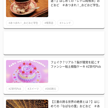
選！】はじめての「レトロ純喫茶」お
どおど ＃あつまれ！_おどおど学生。
#あつまれ！_おどおど学生
#喫茶店
#トレンド
フェイク？リアル？脳が錯覚を起こす
ファンシー粘土樹脂ケーキ #Z世代Pick
#Z世代Pick
#スイーツ
#SNS映え
【三重の誇る世界の絶景とは？】はじ
めての『なばなの里』おどおど ＃あ