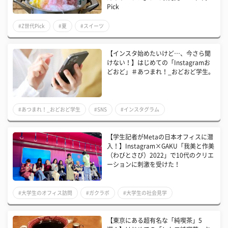
Pick
#Z世代Pick
#夏
#スイーツ
【インスタ始めたいけど…、今さら聞
けない！】はじめての「Instagramお
どおど」＃あつまれ！_おどおど学生。
#あつまれ！_おどおど学生
#SNS
#インスタグラム
【学生記者がMetaの日本オフィスに潜
入！】Instagram×GAKU「我美と作美
（わびとさび）2022」で10代のクリエ
ーションに刺激を受けた！
#大学生のオフィス訪問
#ガクラボ
#大学生の社会見学
【東京にある超有名な「純喫茶」5