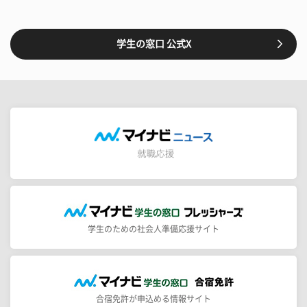
学生の窓口 公式X
学生のための社会人準備応援サイト
合宿免許が申込める情報サイト