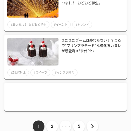
つまれ！_おどおど学生。
#あつまれ！_おどおど学生
#イベント
#トレンド
まだまだブームは終わらない！？まる
で”プリンアラモード”な進化系カヌレ
が新登場 #Z世代Pick
#Z世代Pick
#スイーツ
#インスタ映え
1
2
・・・
5