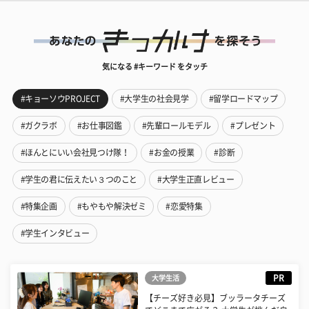
気になる #キーワード をタッチ
#キョーソウPROJECT
#大学生の社会見学
#留学ロードマップ
#ガクラボ
#お仕事図鑑
#先輩ロールモデル
#プレゼント
#ほんとにいい会社見つけ隊！
#お金の授業
#診断
#学生の君に伝えたい３つのこと
#大学生正直レビュー
#特集企画
#もやもや解決ゼミ
#恋愛特集
#学生インタビュー
PR
大学生活
【チーズ好き必見】ブッラータチーズ