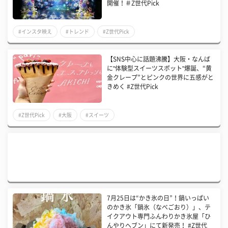
開催！＃Z世代Pick
#インスタ映え
#トレンド
#Z世代Pick
【SNS中心に話題沸騰】大阪・なんば
に"体験型スイーツスポット"爆誕、“黄
金クレープ”とピンクの世界に五感がと
きめく #Z世代Pick
#Z世代Pick
#大阪
#スイーツ
7月25日は“かき氷の日”！鍋いっぱい
のかき氷「鍋氷（なべごおり）」、テ
イクアウト専門ふんわりかき氷屋「ひ
んやりヘブン」にて新発売！ #Z世代