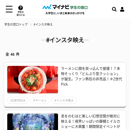
学生の
窓口とは
学生の窓口トップ
#インスタ映え
#インスタ映え
全
46
件
ラーメンに顔を突っ込んで昼寝！？本
物そっくり「どんぶり型クッション」
が誕生。ファン熱狂の非売品！＃Z世代
Pick
#Z世代Pick
#ラーメン
#インスタ映え
息をのむほど美しい幻想空間が絶対に
映える！視界いっぱいの藤棚とイルカ
ショーに大興奮！期間限定イベントが