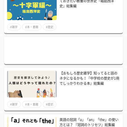
ておきたい教養の世界史『箱庭西洋
史』総集編
#雑学
#本・書籍
#歴史
【おもしろ歴史雑学】知ってると話の
ネタになるかも！『中学校の歴史が1冊
でしっかりわかる本』総集編
#雑学
#本・書籍
#歴史
英語の冠詞「a」「an」「the」の使い
方とは？ 『冠詞のトリセツ』総集編