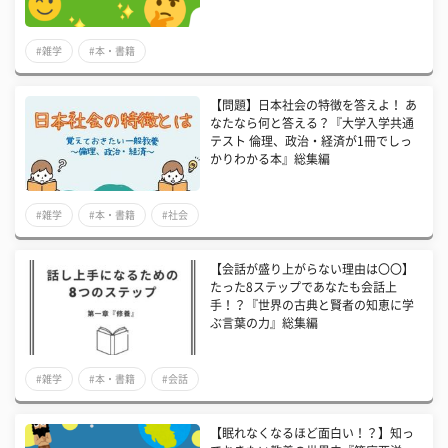
#雑学
#本・書籍
【問題】日本社会の特徴を答えよ！ あ
なたなら何と答える？『大学入学共通
テスト 倫理、政治・経済が1冊でしっ
かりわかる本』総集編
#雑学
#本・書籍
#社会
【会話が盛り上がらない理由は〇〇】
たった8ステップであなたも会話上
手！？『世界の古典と賢者の知恵に学
ぶ言葉の力』総集編
#雑学
#本・書籍
#会話
【眠れなくなるほど面白い！？】知っ