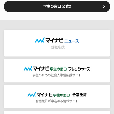
学生の窓口 公式X
学生のための社会人準備応援サイト
合宿免許が申込める情報サイト