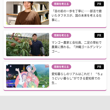
PR
将来を考える
「目の前の一歩を丁寧に──部活で磨
いたタフネスが、国の未来を考える仕
事に...
PR
将来を考える
マンゴー農家と会社員、二足の草鞋で
農業に携わる。「沖縄ゴールデンマン
ゴー...
PR
将来を考える
愛知暮らしのリアルはこれだ！ “ちょ
うどいい暮らし”ができる愛知県での
生...