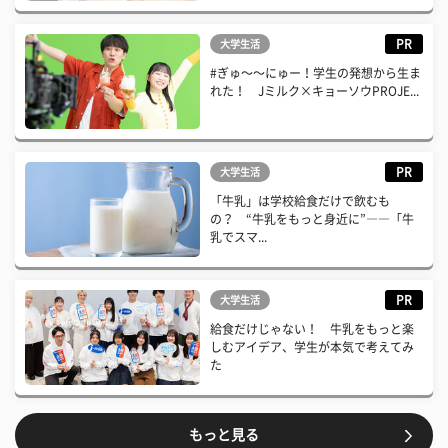
PR
大学生活
#ぎゅ〜〜にゅー！学生の発想から生ま
れた！ Jミルク×キョーソウPROJE...
PR
大学生活
「牛乳」は学校給食だけで飲むも
の？ “牛乳をもっと身近に”――「牛
乳でスマ...
PR
大学生活
給食だけじゃない！ 牛乳をもっと楽
しむアイデア、学生が本気で考えてみ
た
もっと見る