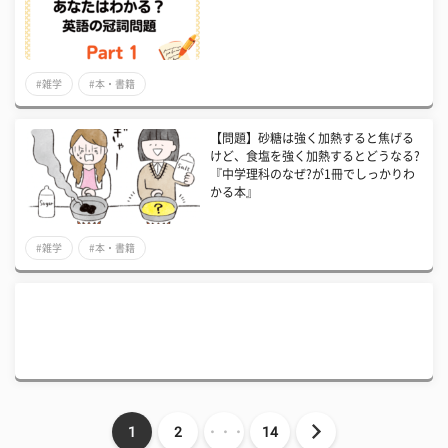
#雑学
#本・書籍
【問題】砂糖は強く加熱すると焦げる
けど、食塩を強く加熱するとどうなる?
『中学理科のなぜ?が1冊でしっかりわ
かる本』
#雑学
#本・書籍
1
2
・・・
14