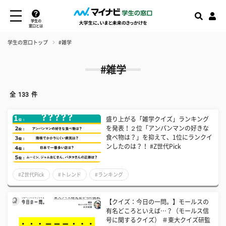
学生の
窓口とは
学生の窓口トップ
#雑学
#雑学
全
133
件
盛り上がる「雑学クイズ」ランキング
を発表！２位「アンパンマンの好きな
食べ物は？」を抑えて、1位にランクイ
ンしたのは？！ #Z世代Pick
#Z世代Pick
#トレンド
#ランキング
【クイズ：今日の一問。】モールスの
有名どころといえば…？（モールス信
号に関するクイズ） ＃東大クイズ研監