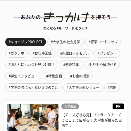
気になる #キーワード をタッチ
#キョーソウPROJECT
#大学生の社会見学
#留学ロードマップ
#ガクラボ
#お仕事図鑑
#先輩ロールモデル
#プレゼント
#ほんとにいい会社見つけ隊！
#恋愛特集
#もやもや解決ゼミ
#学生インタビュー
#特集企画
#お金の授業
#学生の君に伝えたい３つのこと
#大学生正直レビュー
#診断
PR
大学生活
【チーズ好き必見】ブッラータチーズ
でどこまで広がる？ 大学生が挑んだ自
由す...