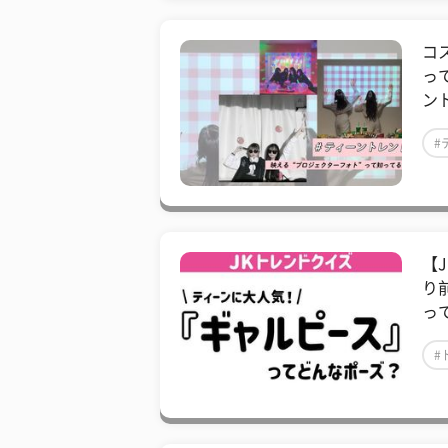
コ
っ
ン
#
【
り
っ
#