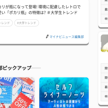
カリが瓶になって登場! 環境に配慮したレトロで
募
愛い「ポカリ瓶」の特徴は? ＃大学生トレンド
申
トレンド
#大学トレンド
マイナビニュース編集部
部ピックアップ
開
開
募
申