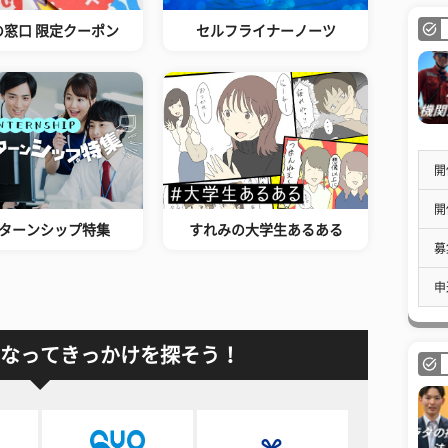
の窓口 限定クーポン
セルフライナーノーツ
開
開
ターンシップ特集
すれみの大学生あるある
募
申
なってきっかけを探そう！