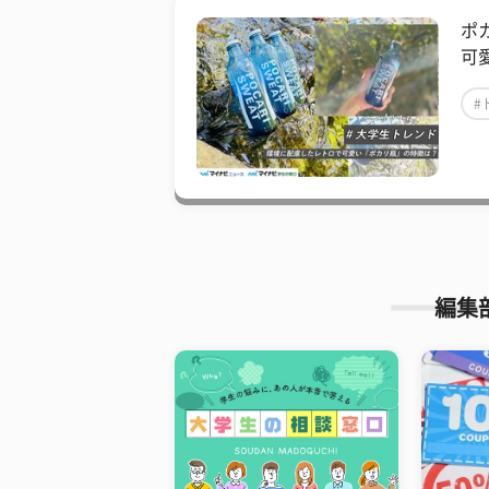
ポ
可
#
編集