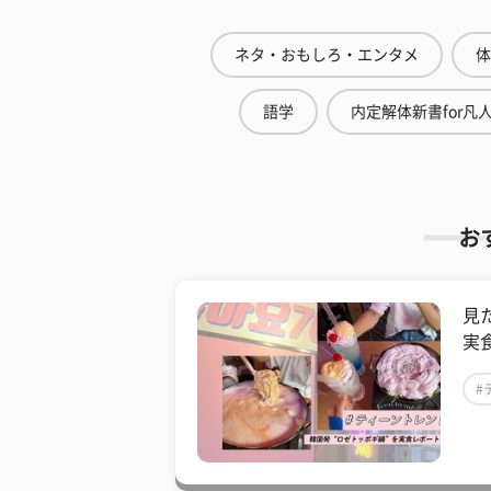
ネタ・おもしろ・エンタメ
体
語学
内定解体新書for凡
お
見
実
#