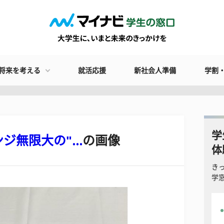
将来を考える
就活応援
新社会人準備
学割
学
無限大の"...
の画像
体
き
学