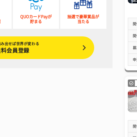
QUOカードPayが
抽選で豪華賞品が
催
貯まる
当たる
開
開
踏み出せば世界が変わる
募
無料会員登録
申
開