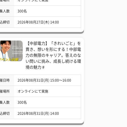
集人数
300名
込締切
2026年08月27日(木) 14:00
【中部電力】「きれいごと」を
貫き、想いを形にする！中部電
力の無限のキャリア。答えのな
い問いに挑み、成長し続ける環
境の魅力 #
催日時
2026年08月31日(月) 15:00〜16:00
催場所
オンラインにて実施
集人数
300名
込締切
2026年08月31日(月) 14:00