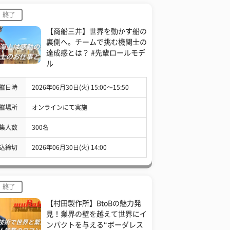
終了
【商船三井】世界を動かす船の
裏側へ。チームで挑む機関士の
達成感とは？ #先輩ロールモデ
ル
催日時
2026年06月30日(火) 15:00〜15:50
催場所
オンラインにて実施
集人数
300名
込締切
2026年06月30日(火) 14:00
終了
【村田製作所】BtoBの魅力発
見！業界の壁を越えて世界にイ
ンパクトを与える“ボーダレス