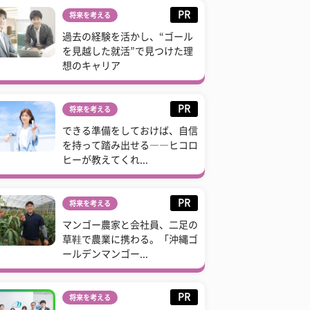
PR
将来を考える
過去の経験を活かし、“ゴール
を見越した就活”で見つけた理
想のキャリア
PR
将来を考える
できる準備をしておけば、自信
を持って踏み出せる――ヒコロ
ヒーが教えてくれ...
PR
将来を考える
マンゴー農家と会社員、二足の
草鞋で農業に携わる。「沖縄ゴ
ールデンマンゴー...
PR
将来を考える