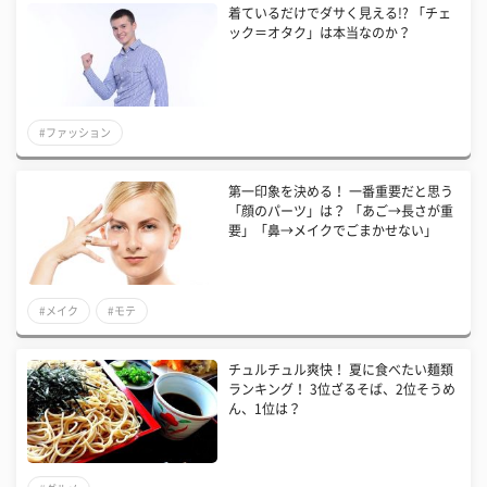
着ているだけでダサく見える!? 「チェ
ック＝オタク」は本当なのか？
#ファッション
第一印象を決める！ 一番重要だと思う
「顔のパーツ」は？ 「あご→長さが重
要」「鼻→メイクでごまかせない」
#メイク
#モテ
チュルチュル爽快！ 夏に食べたい麺類
ランキング！ 3位ざるそば、2位そうめ
ん、1位は？