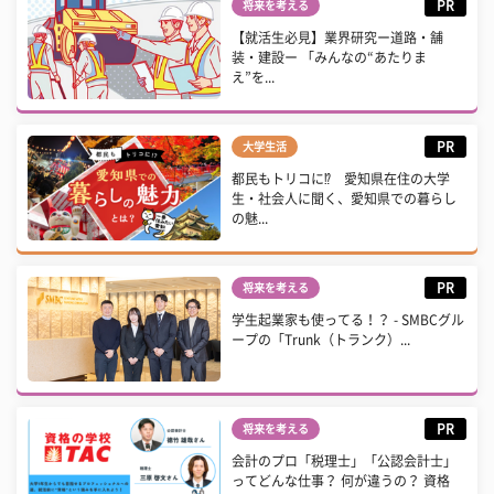
PR
将来を考える
【就活生必見】業界研究ー道路・舗
装・建設ー 「みんなの“あたりま
え”を...
PR
大学生活
都民もトリコに⁉ 愛知県在住の大学
生・社会人に聞く、愛知県での暮らし
の魅...
PR
将来を考える
学生起業家も使ってる！？ - SMBCグル
ープの「Trunk（トランク）...
PR
将来を考える
会計のプロ「税理士」「公認会計士」
ってどんな仕事？ 何が違うの？ 資格