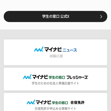
学生の窓口 公式X
学生のための社会人準備応援サイト
合宿免許が申込める情報サイト