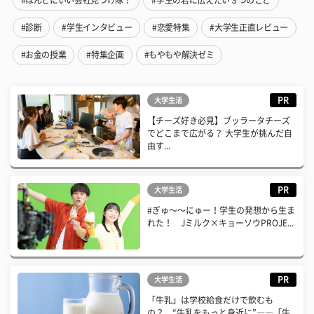
#診断
#学生インタビュー
#恋愛特集
#大学生正直レビュー
#お金の授業
#特集企画
#もやもや解決ゼミ
PR
大学生活
【チーズ好き必見】ブッラータチーズ
でどこまで広がる？ 大学生が挑んだ自
由す...
PR
大学生活
#ぎゅ〜〜にゅー！学生の発想から生ま
れた！ Jミルク×キョーソウPROJE...
PR
大学生活
「牛乳」は学校給食だけで飲むも
の？ “牛乳をもっと身近に”――「牛