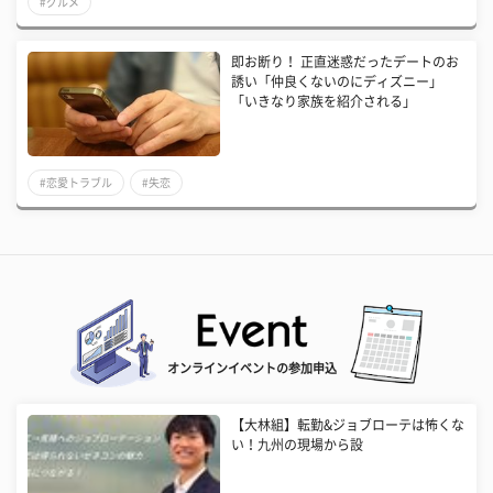
#グルメ
即お断り！ 正直迷惑だったデートのお
誘い「仲良くないのにディズニー」
「いきなり家族を紹介される」
#恋愛トラブル
#失恋
オンラインイベントの参加申込
【大林組】転勤&ジョブローテは怖くな
い！九州の現場から設