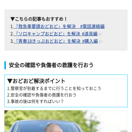
▼こちらの記事もおすすめ！
1.
『救急車要請おどおど』を解決 #電話連絡編
2.
『ソロキャンプおどおど』を解決 #道具編
3.
『青春18きっぷおどおど』を解決 #購入編
安全の確認や負傷者の救護を行おう
▼
おどおど解決ポイント
1.警察官が到着するまでに行うことを知っておこう
2.安全の確認や負傷者の救護を行おう
3.事故の後は何をすればいい？