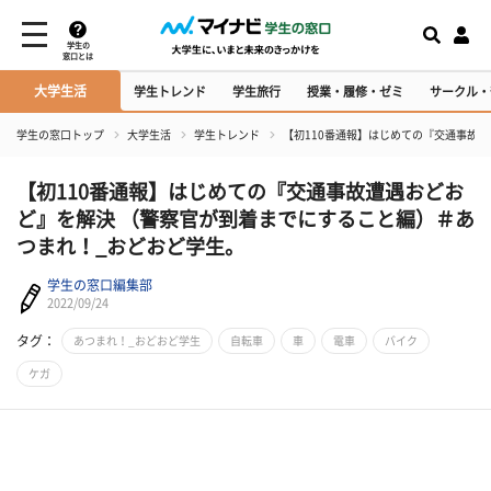
学生の
窓口とは
大学生活
学生トレンド
学生旅行
授業・履修・ゼミ
サークル・
学生の窓口トップ
大学生活
学生トレンド
【初110番通報】はじめての『交通事故
【初110番通報】はじめての『交通事故遭遇おどお
ど』を解決 （警察官が到着までにすること編）＃あ
つまれ！_おどおど学生。
学生の窓口編集部
2022/09/24
タグ：
あつまれ！_おどおど学生
自転車
車
電車
バイク
ケガ