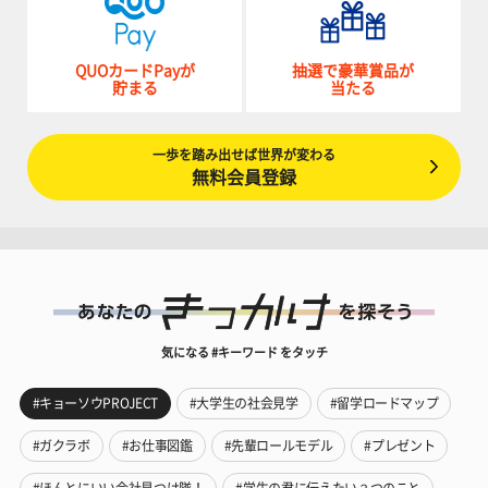
QUOカードPayが
抽選で豪華賞品が
貯まる
当たる
一歩を踏み出せば世界が変わる
無料会員登録
気になる #キーワード をタッチ
#キョーソウPROJECT
#大学生の社会見学
#留学ロードマップ
#ガクラボ
#お仕事図鑑
#先輩ロールモデル
#プレゼント
#ほんとにいい会社見つけ隊！
#学生の君に伝えたい３つのこと