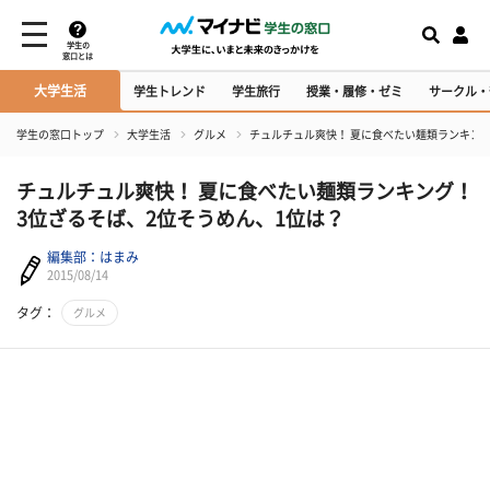
学生の
窓口とは
大学生活
学生トレンド
学生旅行
授業・履修・ゼミ
サークル・
学生の窓口トップ
大学生活
グルメ
チュルチュル爽快！ 夏に食べたい麺類ランキング
チュルチュル爽快！ 夏に食べたい麺類ランキング！
3位ざるそば、2位そうめん、1位は？
編集部：はまみ
2015/08/14
タグ：
グルメ