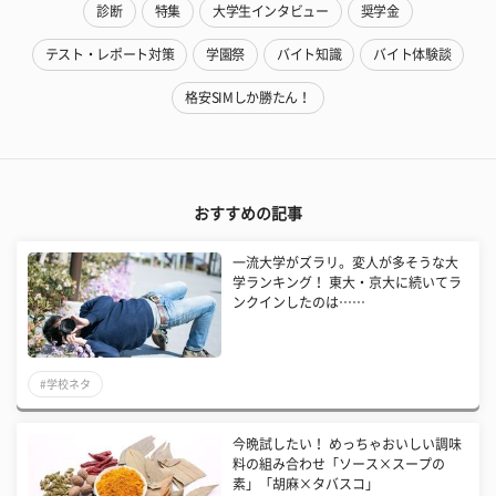
診断
特集
大学生インタビュー
奨学金
テスト・レポート対策
学園祭
バイト知識
バイト体験談
格安SIMしか勝たん！
おすすめの記事
一流大学がズラリ。変人が多そうな大
学ランキング！ 東大・京大に続いてラ
ンクインしたのは……
#学校ネタ
今晩試したい！ めっちゃおいしい調味
料の組み合わせ「ソース×スープの
素」「胡麻×タバスコ」