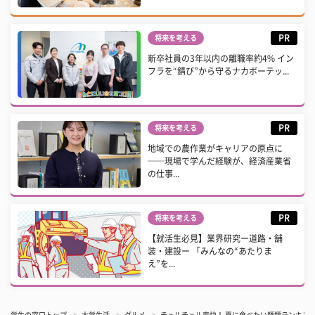
PR
将来を考える
新卒社員の3年以内の離職率約4% イン
フラを“錆び”から守るナカボーテッ...
PR
将来を考える
地域での農作業がキャリアの原点に
──現場で学んだ経験が、経済産業省
の仕事...
PR
将来を考える
【就活生必見】業界研究ー道路・舗
装・建設ー 「みんなの“あたりま
え”を...