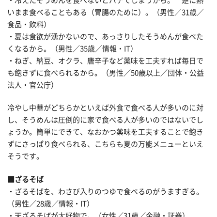
・冷えたそうめんを食べないとバテてしまうから。 逆に熱
いまま食べることもある（胃腸のために）。（男性／31歳／
食品・飲料）
・夏は食欲が湧かないので、あっさりしたそうめんが食べた
くなるから。（男性／35歳／情報・IT）
・ねぎ、納豆、オクラ、唐辛子など薬味を工夫すれば毎日で
も飽きずに食べられるから。（男性／50歳以上／団体・公益
法人・官公庁）
冷やし中華がどちらかといえば外食で食べる人が多いのに対
し、そうめんは圧倒的に家で食べる人が多いのではないでし
ょうか。簡単にできて、なおかつ薬味を工夫することで飽き
ずにさっぱり食べられる、こちらも夏の万能メニューといえ
そうです。
■ざるそば
・ざるそばを、わさび入りのつゆで食べるのがうますぎる。
（男性／28歳／情報・IT）
・天ざるそばが大好物で。（女性／31歳／金融・証券）