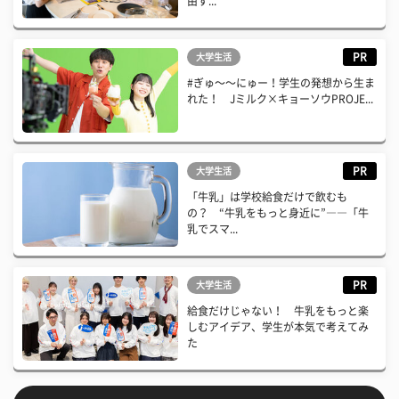
由す...
PR
大学生活
#ぎゅ〜〜にゅー！学生の発想から生ま
れた！ Jミルク×キョーソウPROJE...
PR
大学生活
「牛乳」は学校給食だけで飲むも
の？ “牛乳をもっと身近に”――「牛
乳でスマ...
PR
大学生活
給食だけじゃない！ 牛乳をもっと楽
しむアイデア、学生が本気で考えてみ
た