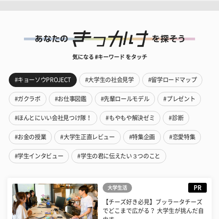
気になる #キーワード をタッチ
#キョーソウPROJECT
#大学生の社会見学
#留学ロードマップ
#ガクラボ
#お仕事図鑑
#先輩ロールモデル
#プレゼント
#ほんとにいい会社見つけ隊！
#もやもや解決ゼミ
#診断
#お金の授業
#大学生正直レビュー
#特集企画
#恋愛特集
#学生インタビュー
#学生の君に伝えたい３つのこと
PR
大学生活
【チーズ好き必見】ブッラータチーズ
でどこまで広がる？ 大学生が挑んだ自