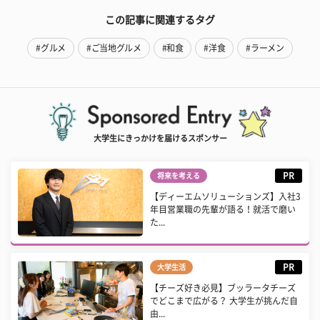
この記事に関連するタグ
#グルメ
#ご当地グルメ
#和食
#洋食
#ラーメン
大学生にきっかけを届けるスポンサー
PR
将来を考える
【ディーエムソリューションズ】入社3
年目営業職の先輩が語る！就活で磨い
た...
PR
大学生活
【チーズ好き必見】ブッラータチーズ
でどこまで広がる？ 大学生が挑んだ自
由...