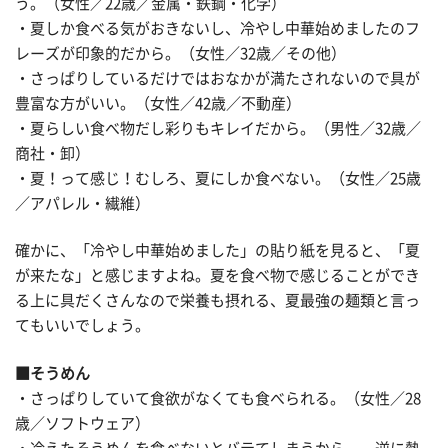
う。（女性／22歳／金属・鉄鋼・化学）
・夏しか食べる気がおきないし、冷やし中華始めましたのフ
レーズが印象的だから。（女性／32歳／その他）
・さっぱりしているだけではおなかが満たされないので具が
豊富な方がいい。（女性／42歳／不動産）
・夏らしい食べ物だし彩りもキレイだから。（男性／32歳／
商社・卸）
・夏！って感じ！むしろ、夏にしか食べない。（女性／25歳
／アパレル・繊維）
確かに、「冷やし中華始めました」の貼り紙を見ると、「夏
が来たな」と感じますよね。夏を食べ物で感じることができ
る上に具だくさんなので栄養も摂れる、夏最強の麺類と言っ
てもいいでしょう。
■そうめん
・さっぱりしていて食欲がなくても食べられる。（女性／28
歳／ソフトウェア）